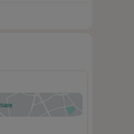
 mapę
wiera się w nowej karcie