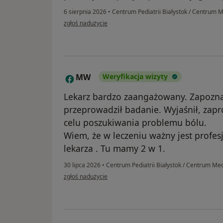
6 sierpnia 2026
•
Centrum Pediatrii Białystok / Centrum 
w opinii użytkownika Agata
zgłoś nadużycie
MW
Weryfikacja wizyty
M
Lekarz bardzo zaangażowany. Zapozna
przeprowadził badanie. Wyjaśnił, zap
celu poszukiwania problemu bólu.
Wiem, że w leczeniu ważny jest profe
lekarza . Tu mamy 2 w 1.
30 lipca 2026
•
Centrum Pediatrii Białystok / Centrum Me
w opinii użytkownika MW
zgłoś nadużycie