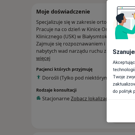
Moje doświadczenie
Specjalizuje się w zakresie ortopedii i tra
Pracuje na co dzień w Kinice Ortopedii i T
Klinicznego (USK) w Białysmtoku.
Zajmuje się rozpoznawaniem i leczeniem s
nabytych wad narządu ruchu zarówno u do
Szanuje
O mnie
więcej
Akceptując
Pacjenci których przyjmuję
technologii
Twoje zwyc
Dorośli (Tylko pod niektórymi adresami)
zaktualizo
Rodzaje konsultacji
do polityk 
Stacjonarne
Zobacz lokalizacje (3)
Pokaż wi
o 