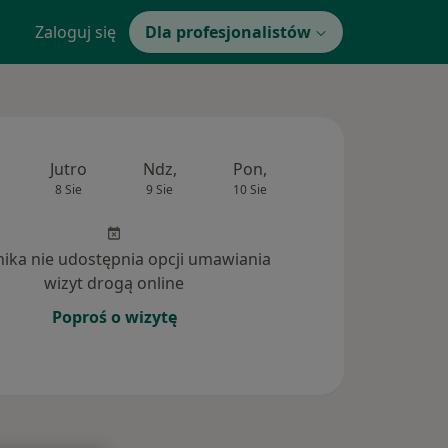
Zaloguj się
Dla profesjonalistów
Jutro
Ndz,
Pon,
Wt,
Śr,
8 Sie
9 Sie
10 Sie
11 Sie
12 Si
inika nie udostępnia opcji umawiania
wizyt drogą online
Poproś o wizytę