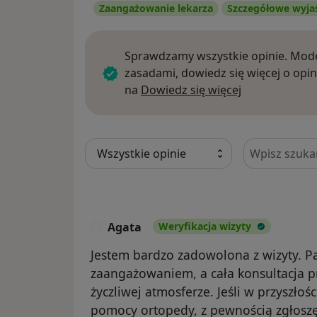
Zaangażowanie lekarza
Szczegółowe wyja
Sprawdzamy wszystkie opinie. Mode
zasadami, dowiedz się więcej o opin
Dowiedz się w
na
Dowiedz się więcej
Szukaj w opi
Agata
Weryfikacja wizyty
A
Jestem bardzo zadowolona z wizyty. P
zaangażowaniem, a cała konsultacja pr
życzliwej atmosferze. Jeśli w przyszł
pomocy ortopedy, z pewnością zgłoszę