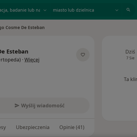
acja, badanie lub nazwisko
miasto lub dzielnica
go Cosme De Esteban
sto
De Esteban
Dziś
7 Sie
O specjalizacjach
(Ortopeda)
·
Więcej
Ta kl
Wyślij wiadomość
esy
Ubezpieczenia
Opinie (41)