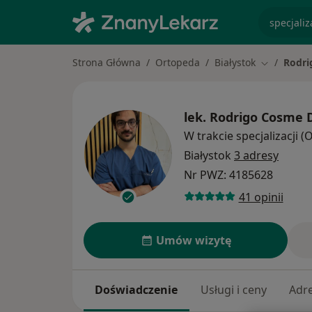
specjaliz
Strona Główna
Ortopeda
Białystok
Rodri
Zmień mia
lek.
Rodrigo Cosme 
W trakcie specjalizacji 
Białystok
3 adresy
Nr PWZ: 4185628
41 opinii
Umów wizytę
Doświadczenie
Usługi i ceny
Adr