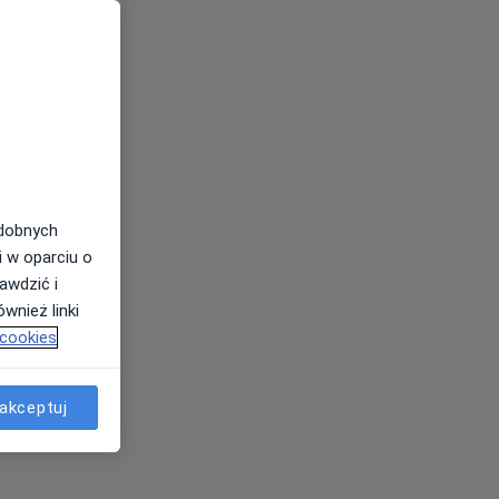
odobnych
i w oparciu o
awdzić i
wnież linki
 cookies
akceptuj