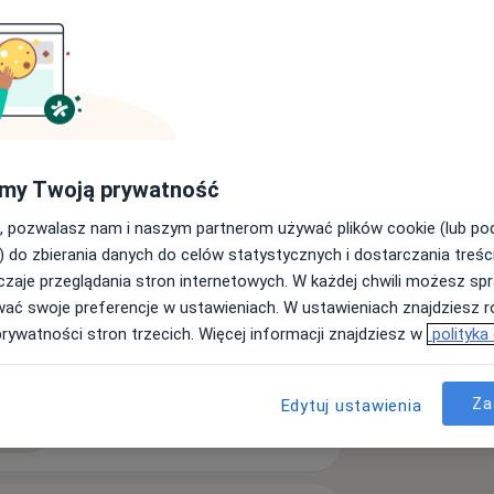
umatologii narządu ruchu.
raumatologii Uniwersyteckiego Szpitala
chorzeń, urazów i wrodzonych oraz
rosłych.
my Twoją prywatność
, pozwalasz nam i naszym partnerom używać plików cookie (lub p
) do zbierania danych do celów statystycznych i dostarczania treśc
zaje przeglądania stron internetowych. W każdej chwili możesz spr
wać swoje preferencje w ustawieniach. W ustawieniach znajdziesz ró
prywatności stron trzecich. Więcej informacji znajdziesz w
polityka
Za
Edytuj ustawienia
ęcej
doświadczeniu