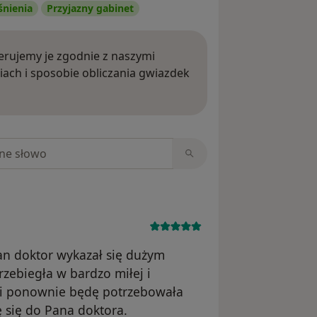
śnienia
Przyjazny gabinet
rujemy je zgodnie z naszymi
iach i sposobie obliczania gwiazdek
ięcej o opiniach
niach
an doktor wykazał się dużym
zebiegła w bardzo miłej i
ości ponownie będę potrzebowała
 się do Pana doktora.