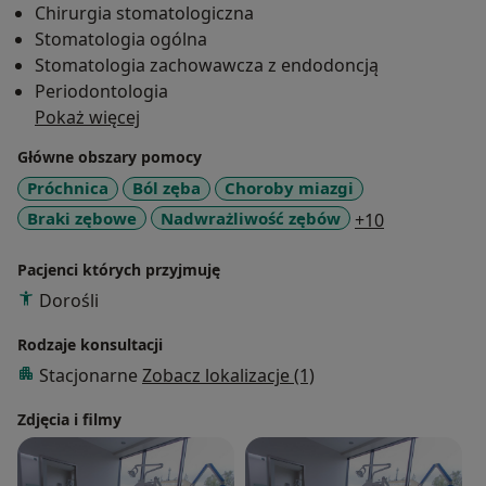
Chirurgia stomatologiczna
endo-perio/, wykonuje ponowne leczenie kanałów /
Stomatologia ogólna
tzw. Re-endo/oraz usuwam złamane narzędzia
Stomatologia zachowawcza z endodoncją
kanałowe. Wszystko to z użyciem mikroskopu
Periodontologia
zabiegowego oraz wszelakiego nowoczesnego
Pokaż więcej
oprzyrządowania niezbędnego do skutecznego
leczenia.
Główne obszary pomocy
Próchnica
Ból zęba
Choroby miazgi
a11y_sr_mor
Braki zębowe
Nadwrażliwość zębów
+10
Pacjenci których przyjmuję
Dorośli
Rodzaje konsultacji
Stacjonarne
Zobacz lokalizacje (1)
Zdjęcia i filmy