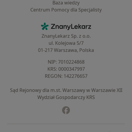
Baza wiedzy
Centrum Pomocy dla Specjalisty
Kontakt
ZnanyLekarz - Strona główna
ZnanyLekarz Sp. z o.o.
ul. Kolejowa 5/7
01-217 Warszawa, Polska
NIP: ⁠7010224868
KRS: ⁠0000347997
REGON: ⁠142276657
Sąd Rejonowy dla m.st. Warszawy w Warszawie XII
Wydział Gospodarczy KRS
Facebook
otwiera się w nowej karcie