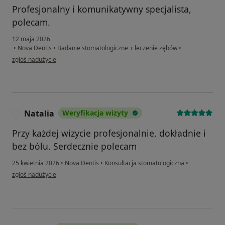
Profesjonalny i komunikatywny specjalista,
polecam.
12 maja 2026
•
Nova Dentis
•
Badanie stomatologiczne + leczenie zębów
•
w opinii użytkownika Agnieszka
zgłoś nadużycie
Natalia
Weryfikacja wizyty
N
Przy każdej wizycie profesjonalnie, dokładnie i
bez bólu. Serdecznie polecam
25 kwietnia 2026
•
Nova Dentis
•
Konsultacja stomatologiczna
•
w opinii użytkownika Natalia
zgłoś nadużycie