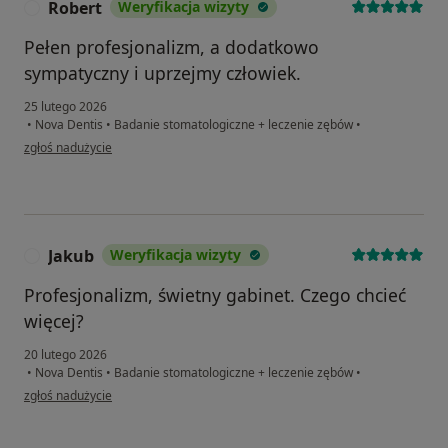
Robert
Weryfikacja wizyty
R
Pełen profesjonalizm, a dodatkowo
sympatyczny i uprzejmy człowiek.
25 lutego 2026
•
Nova Dentis
•
Badanie stomatologiczne + leczenie zębów
•
w opinii użytkownika Robert
zgłoś nadużycie
Jakub
Weryfikacja wizyty
J
Profesjonalizm, świetny gabinet. Czego chcieć
więcej?
20 lutego 2026
•
Nova Dentis
•
Badanie stomatologiczne + leczenie zębów
•
w opinii użytkownika Jakub
zgłoś nadużycie