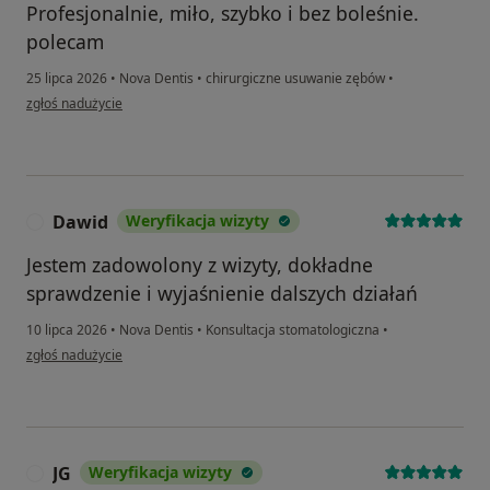
Profesjonalnie, miło, szybko i bez boleśnie.
polecam
25 lipca 2026
•
Nova Dentis
•
chirurgiczne usuwanie zębów
•
w opinii użytkownika anonimowo
zgłoś nadużycie
Dawid
Weryfikacja wizyty
D
Jestem zadowolony z wizyty, dokładne
sprawdzenie i wyjaśnienie dalszych działań
10 lipca 2026
•
Nova Dentis
•
Konsultacja stomatologiczna
•
w opinii użytkownika Dawid
zgłoś nadużycie
JG
Weryfikacja wizyty
J