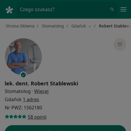
Me
Czego szukasz?
Strona Główna
Stomatolog
Gdańsk
Robert Stablew
Zmień miasto
lek. dent.
Robert Stablewski
O specjalizacjach
Stomatolog
·
Więcej
Gdańsk
1 adres
Nr PWZ: 1562180
58 opinii