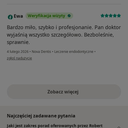
Ewa
Weryfikacja wizyty
E
Bardzo miło, szybko i profesjonanie. Pan doktor
wyjaśnią wszystko szczegółowo. Bezboleśnie,
sprawnie.
4 lutego 2026
•
Nova Dentis
•
Leczenie endodontyczne
•
w opinii użytkownika Ewa
zgłoś nadużycie
Zobacz więcej
opinie powyżej
Najczęściej zadawane pytania
Jaki jest zakres porad oferowanych przez Robert