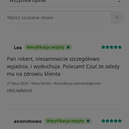
Szukaj w opiniach
Lea
Weryfikacja wizyty
L
Pan robert, niesamowicie szczegółowo
wyjaśnia, i wysłuchuje. Polecam! Czuć że zależy
mu na zdrowiu klienta
27 lipca 2026
•
Nova Dentis
•
Konsultacja stomatologiczna
•
w opinii użytkownika Lea
zgłoś nadużycie
anonimowo
Weryfikacja wizyty
A