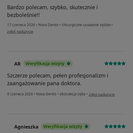
Bardzo polecam, szybko, skutecznie i
bezboleśnie!!
17 czerwca 2026
•
Nova Dentis
•
chirurgiczne usuwanie zębów
•
w opinii użytkownika JG
zgłoś nadużycie
AR
Weryfikacja wizyty
A
Szczerze polecam, pełen profesjonalizm i
zaangażowanie pana doktora.
w opinii użytkownika AR
9 czerwca 2026
•
Nova Dentis
•
ekstrakcja zęba
•
zgłoś nadużycie
Agnieszka
Weryfikacja wizyty
A