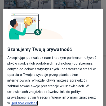
Zobacz galerię (4)
Pokaż więcej
o doświadczeniu
Szanujemy Twoją prywatność
Akceptując, pozwalasz nam i naszym partnerom używać
Aktualności
plików cookie (lub podobnych technologii) do zbierania
danych do celów statystycznych i dostarczania treści w
lek. dent. Robert Stablewski
oparciu o Twoje zwyczaje przeglądania stron
Jaśkowa Dolina 132/9, 80-286 Gdańsk
internetowych. W każdej chwili możesz sprawdzić i
Pierwsze wrażenie się liczy!
zaktualizować swoje preferencje w ustawieniach. W
Pewny siebie i zwycięski uśmiech z błyszczącymi,
ustawieniach znajdziesz również linki do polityk
jasnymi zębami -
prywatności stron trzecich. Więcej informacji znajdziesz
My możemy spełnić to życzenie - dzięki nowemu
w
polityka cookies