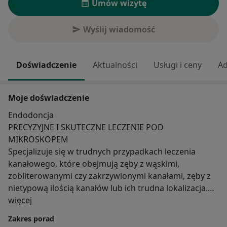
Umów wizytę
Wyślij wiadomość
Doświadczenie
Aktualności
Usługi i ceny
Ad
Moje doświadczenie
Endodoncja
PRECYZYJNE I SKUTECZNE LECZENIE POD
MIKROSKOPEM
Specjalizuje się w trudnych przypadkach leczenia
kanałowego, które obejmują zęby z wąskimi,
zobliterowanymi czy zakrzywionymi kanałami, zęby z
nietypową ilością kanałów lub ich trudna lokalizacja.
O mnie
Leczę przewlekłe, zaawansowane i rozlegle stany
więcej
zapalne tkanek okołowierzchołkowych,
Zakres porad
skomplikowane przypadki zapalenia mieszanego /tzw.