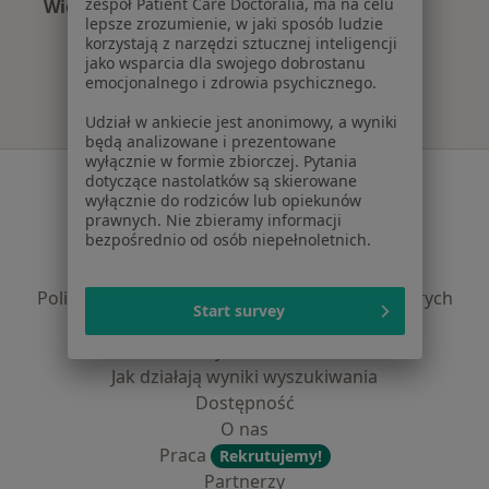
zespół Patient Care Doctoralia, ma na celu
Więcej (5)
lepsze zrozumienie, w jaki sposób ludzie
Więcej w kategorii: Najpopularniejsze ubezpie
korzystają z narzędzi sztucznej inteligencji
jako wsparcia dla swojego dobrostanu
emocjonalnego i zdrowia psychicznego.
Udział w ankiecie jest anonimowy, a wyniki
będą analizowane i prezentowane
wyłącznie w formie zbiorczej. Pytania
Serwis
dotyczące nastolatków są skierowane
wyłącznie do rodziców lub opiekunów
Regulamin
prawnych. Nie zbieramy informacji
bezpośrednio od osób niepełnoletnich.
Polityka prywatności pacjentów
Polityka prywatności profesjonalistów
Polityka prywatności dla profesjonalistów, których
Start survey
dane pozyskaliśmy samodzielnie
Polityka cookies
Jak działają wyniki wyszukiwania
Dostępność
O nas
Praca
Rekrutujemy!
Partnerzy