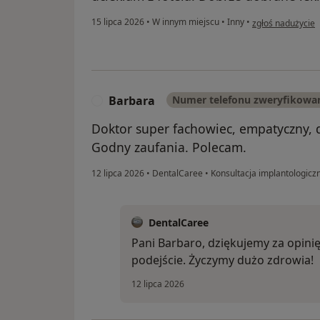
w opinii użytkow
15 lipca 2026
•
W innym miejscu
•
Inny
•
zgłoś nadużycie
Barbara
Numer telefonu zweryfikowa
B
Doktor super fachowiec, empatyczny, 
Godny zaufania. Polecam.
12 lipca 2026
•
DentalCaree
•
Konsultacja implantologicz
DentalCaree
Pani Barbaro, dziękujemy za opinię
podejście. Życzymy dużo zdrowia!
12 lipca 2026