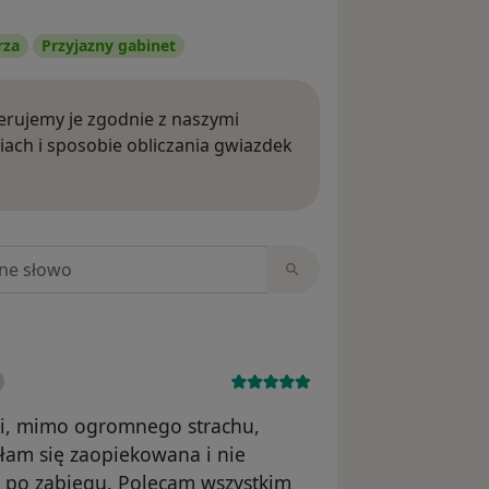
rza
Przyjazny gabinet
rujemy je zgodnie z naszymi
iach i sposobie obliczania gwiazdek
ięcej o opiniach
niach
ki, mimo ogromnego strachu,
ułam się zaopiekowana i nie
i po zabiegu. Polecam wszystkim