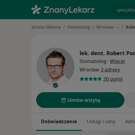
specjaliz
Strona Główna
Stomatolog
Wrocław
Robe
Zmień mi
lek. dent.
Robert Po
O sp
Stomatolog
·
Więcej
Wrocław
3 adresy
30 opinii
Umów wizytę
Doświadczenie
Usługi i ceny
Adr