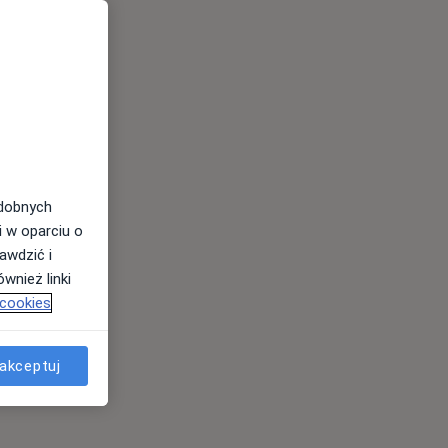
odobnych
i w oparciu o
awdzić i
wnież linki
 cookies
akceptuj