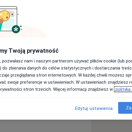
czękowo-Twarzowej
e chirurgią jamy ustnej,
raz zabiegami regeneracji kości oraz
ie optymalnego efektu
my Twoją prywatność
iem wielu prestiżowych kursów w kraju
 naukowych w krajowych i
, pozwalasz nam i naszym partnerom używać plików cookie (lub p
) do zbierania danych do celów statystycznych i dostarczania treśc
zaje przeglądania stron internetowych. W każdej chwili możesz spr
wać swoje preferencje w ustawieniach. W ustawieniach znajdziesz ró
prywatności stron trzecich. Więcej informacji znajdziesz w
polityka
Za
Edytuj ustawienia