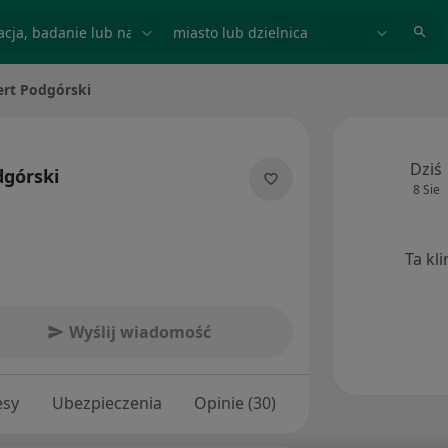
acja, badanie lub nazwisko
miasto lub dzielnica
rt Podgórski
asto
Dziś
dgórski
8 Sie
ecjalizacjach
Ta kl
Wyślij wiadomość
esy
Ubezpieczenia
Opinie (30)