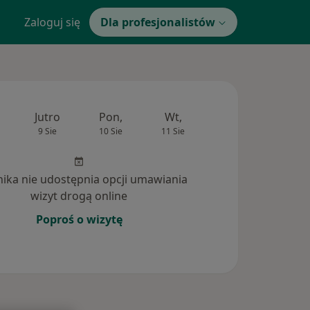
Zaloguj się
Dla profesjonalistów
Jutro
Pon,
Wt,
Śr,
Czw
9 Sie
10 Sie
11 Sie
12 Sie
13 Si
inika nie udostępnia opcji umawiania
wizyt drogą online
Poproś o wizytę