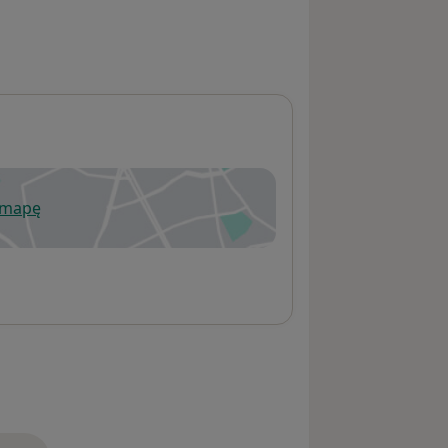
 mapę
wiera się w nowej karcie