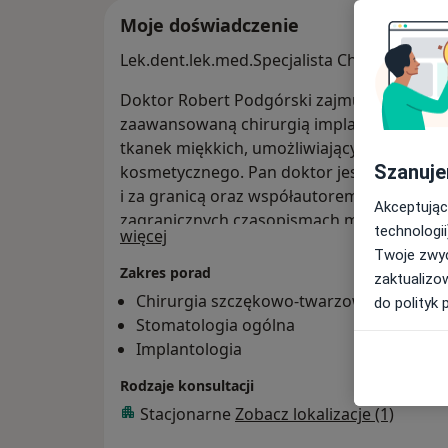
Moje doświadczenie
Lek.dent.lek.med.Specjalista Chirurgii Sz
Doktor Robert Podgórski zajmuje się główni
zaawansowaną chirurgią implantologiczną o
tkanek miękkich, umożliwiającymi uzyskan
Szanuje
kosmetycznego. Pan doktor jest uczestnik
i za granicą oraz współautorem publikacji
Akceptując
zagranicznych czasopismach medycznych
technologii
O mnie
więcej
Twoje zwyc
Zakres porad
zaktualizo
Chirurgia szczękowo-twarzowa
do polityk 
Stomatologia ogólna
Implantologia
Rodzaje konsultacji
Stacjonarne
Zobacz lokalizacje (1)