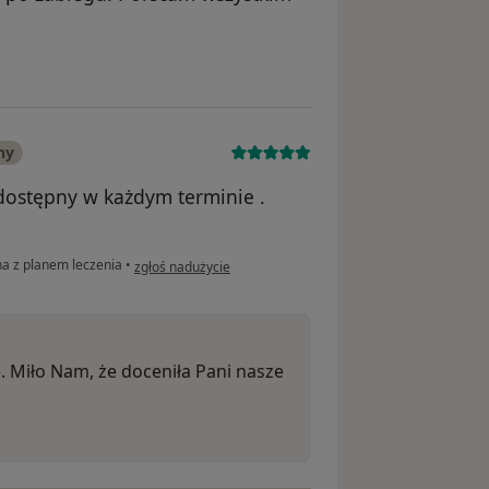
nika Agata
ny
dostępny w każdym terminie .
w opinii użytkownika Barbara
na z planem leczenia
•
zgłoś nadużycie
. Miło Nam, że doceniła Pani nasze