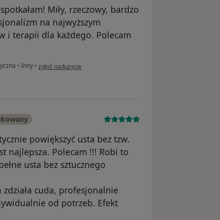
 spotkałam! Miły, rzeczowy, bardzo
sjonalizm na najwyższym
 i terapii dla każdego. Polecam
w opinii użytkownika Kate
tyczna
•
Inny
•
zgłoś nadużycie
fikowany
etycznie powiększyć usta bez tzw.
st najlepsza. Polecam !!! Robi to
 pełne usta bez sztucznego
a zdziała cuda, profesjonalnie
dywidualnie od potrzeb. Efekt