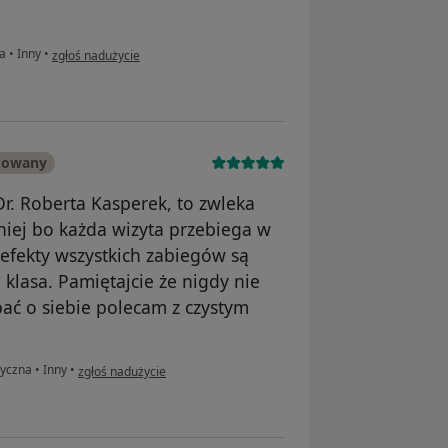
w opinii użytkownika Magdalena W
na
•
Inny
•
zgłoś nadużycie
kowany
 Dr. Roberta Kasperek, to zwleka
niej bo każda wizyta przebiega w
 efekty wszystkich zabiegów są
klasa. Pamiętajcie że nigdy nie
bać o siebie polecam z czystym
w opinii użytkownika Aneta Borek
tyczna
•
Inny
•
zgłoś nadużycie