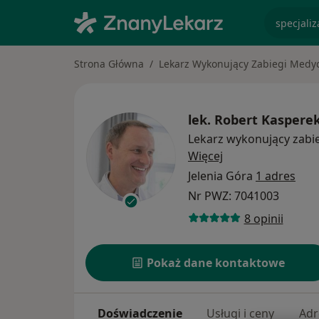
specjaliz
Strona Główna
Lekarz Wykonujący Zabiegi Medyc
lek.
Robert Kaspere
Lekarz wykonujący zabi
O specjalizacjach
Więcej
Jelenia Góra
1 adres
Nr PWZ: 7041003
8 opinii
Pokaż dane kontaktowe
Doświadczenie
Usługi i ceny
Adr