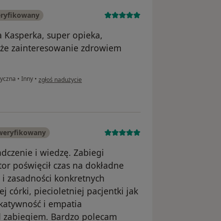
eryfikowany
a Kasperka, super opieka,
uże zainteresowanie zdrowiem
w opinii użytkownika Karolina Dębska
tyczna
•
Inny
•
zgłoś nadużycie
weryfikowany
adczenie i wiedzę. Zabiegi
tor poświęcił czas na dokładne
i zasadności konkretnych
córki, piecioletniej pacjentki jak
katywność i empatia
ed zabiegiem. Bardzo polecam