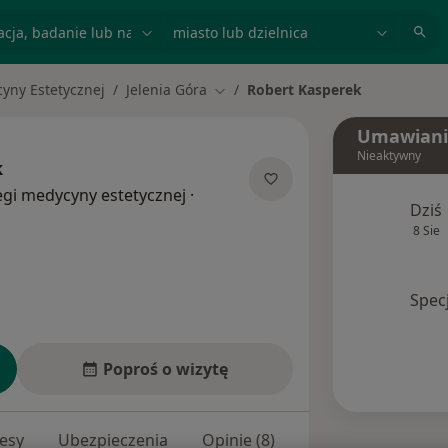
acja, badanie lub nazwisko
miasto lub dzielnica
yny Estetycznej
Jelenia Góra
Robert Kasperek
Zmień miasto
Umawiani
Nieaktywny
k
egi medycyny estetycznej
·
Dziś
8 Sie
Spec
Poproś o wizytę
esy
Ubezpieczenia
Opinie (8)