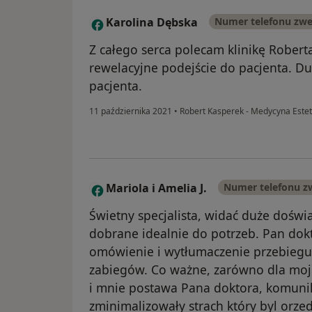
Karolina Dębska
Numer telefonu zw
K
Z całego serca polecam klinikę Robert
rewelacyjne podejście do pacjenta. D
pacjenta.
11 października 2021
•
Robert Kasperek - Medycyna Este
Mariola i Amelia J.
Numer telefonu z
M
Świetny specjalista, widać duże doświ
dobrane idealnie do potrzeb. Pan dok
omówienie i wytłumaczenie przebiegu 
zabiegów. Co ważne, zarówno dla mojej 
i mnie postawa Pana doktora, komuni
zminimalizowały strach który byl orz