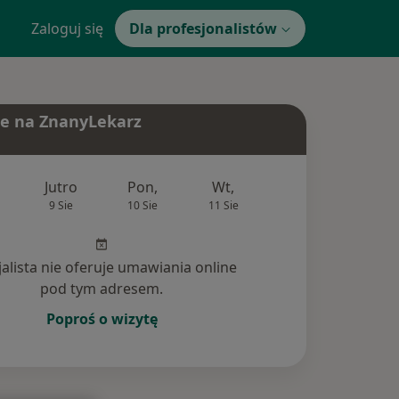
Zaloguj się
Dla profesjonalistów
e na ZnanyLekarz
Jutro
Pon,
Wt,
Śr,
Czw
9 Sie
10 Sie
11 Sie
12 Sie
13 Si
jalista nie oferuje umawiania online
pod tym adresem.
Poproś o wizytę