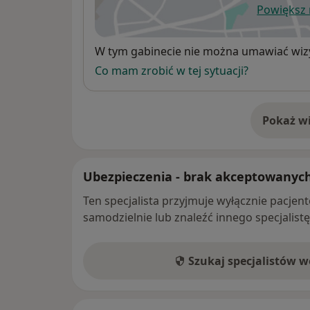
Powiększ
ot
Dostępność
W tym gabinecie nie można umawiać wizy
Co mam zrobić w tej sytuacji?
Pokaż wi
o 
Ubezpieczenia - brak akceptowanyc
Ten specjalista przyjmuje wyłącznie pacje
samodzielnie lub znaleźć innego specjalist
Szukaj specjalistów 