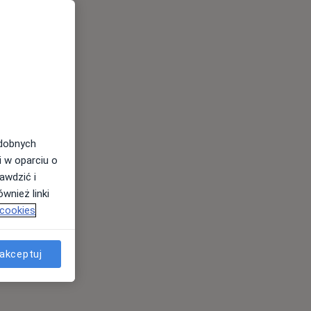
odobnych
i w oparciu o
awdzić i
wnież linki
 cookies
akceptuj