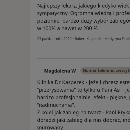
Najlepszy lekarz, jakiego kiedykolwiek
sympatyczny. Ogromna wiedzą i profe
poziomie, bardzo duży wybór zabiegów
w 100% a nawet w 200 %
23 października 2023
•
Robert Kasperek - Medycyna Este
Magdalena W
Numer telefonu zwery
M
Klinika Dr Kasperek - Jeżeli chcesz est
"przerysowania" to tylko u Pani Asi - je
bardzo profesjonalnie, efekt - piękne,
"nadmuchania".
Z kolei jak zabieg na twarz - Pani Eryk
doradzi jaki zabieg dla nas dobrać, in
murowany.