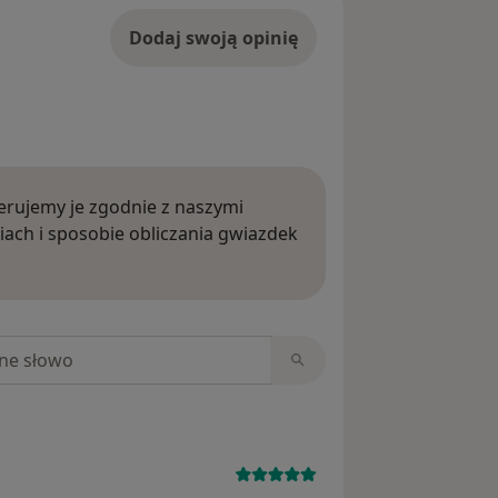
Dodaj swoją opinię
rujemy je zgodnie z naszymi
iach i sposobie obliczania gwiazdek
ięcej o opiniach
niach