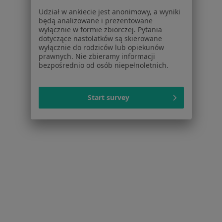
Udział w ankiecie jest anonimowy, a wyniki
Dla pacjentów
będą analizowane i prezentowane
wyłącznie w formie zbiorczej. Pytania
Lekarze
dotyczące nastolatków są skierowane
Placówki medyczne
wyłącznie do rodziców lub opiekunów
Pytania i odpowiedzi
prawnych. Nie zbieramy informacji
bezpośrednio od osób niepełnoletnich.
Usługi i zabiegi
Choroby
Pomoc
Start survey
Aplikacje mobilne
Blog dla pacjentów
Dla profesjonalistów
Cennik
Dla lekarzy
Dla placówek medycznych
Noa Notes
nowość
Baza wiedzy
Centrum Pomocy dla Specjalisty