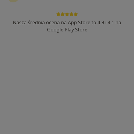
164 opinie
Adres 1
Adres 2
Nasza średnia ocena na App Store to 4.9 i 4.1 na
Google Play Store
ul. Kopernika 2/19, Kwidzyn
•
Mapa
Brak dostępnych specjalistów z wolnymi terminami w tym centrum medycznym.
Pokaż profil
FAMILMED
·
Więcej
Reumatologia, Chirurgia, Diagnostyka