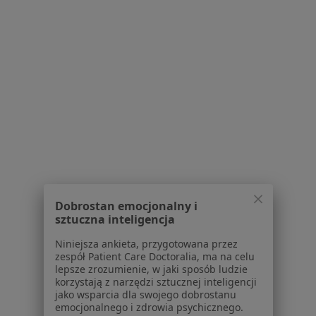
Serwis
Regulamin
Polityka prywatności pacjentów
Polityka prywatności profesjonalistów
Polityka prywatności dla profesjonalistów, których
dane pozyskaliśmy samodzielnie
Polityka cookies
Dobrostan emocjonalny i
Jak działają wyniki wyszukiwania
sztuczna inteligencja
Dostępność
O nas
Niniejsza ankieta, przygotowana przez
zespół Patient Care Doctoralia, ma na celu
Praca
Rekrutujemy!
lepsze zrozumienie, w jaki sposób ludzie
Partnerzy
korzystają z narzędzi sztucznej inteligencji
Centrum prasowe
jako wsparcia dla swojego dobrostanu
emocjonalnego i zdrowia psychicznego.
Kontakt