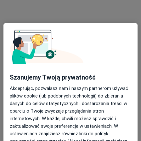
Braterstwa Narodów 34, Kwidzyn
•
Mapa
Brak dostępnych specjalistów z wolnymi terminami w tym centrum medycznym.
Pokaż profil
Szanujemy Twoją prywatność
Akceptując, pozwalasz nam i naszym partnerom używać
plików cookie (lub podobnych technologii) do zbierania
lek. Helena Koroluk
danych do celów statystycznych i dostarczania treści w
Reumatolog, Internista
oparciu o Twoje zwyczaje przeglądania stron
internetowych. W każdej chwili możesz sprawdzić i
Podgórna 9, Kwidzyn
•
Mapa
zaktualizować swoje preferencje w ustawieniach. W
gabinet lekarski.
ustawieniach znajdziesz również linki do polityk
Specjalista nie oferuje umawiania online pod tym adresem.