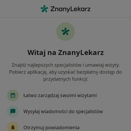
Me
Reumatolog • Kwidzyn, pomorskie
Filtry
Mapa
Polecani reumatolodzy w Kwidzynie
Witaj na ZnanyLekarz
Jak działają wyniki wyszukiwania
Znajdź najlepszych specjalistów i umawiaj wizyty.
Pobierz aplikację, aby uzyskać bezpłatny dostęp do
przydatnych funkcji:
Łatwo zarządzaj swoimi wizytami
Wysyłaj wiadomości do specjalistów
Medipunkt Centrum Medyczne
·
Więcej
Reumatologia, Ortopedia, Ortopedia dziecięca
Otrzymuj powiadomienia