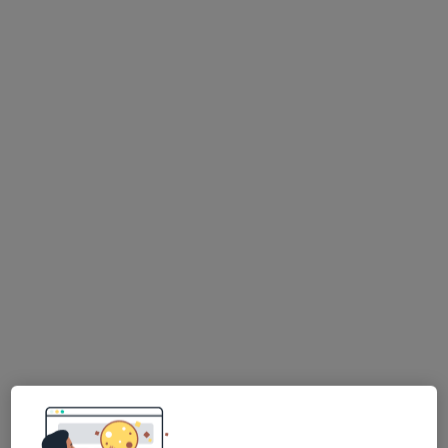
Konsultacja reumatologiczna
280 zł
Specjalista nie oferuje umawiania online pod tym adresem.
Poproś o wizytę
Bezpieczne płatności
dr n. med. Marcin Madziarski
·
Więcej
Reumatolog, Lekarz pierwszego kontaktu
170 opinii
Adres 1
Adres 2
Adres 3
Online