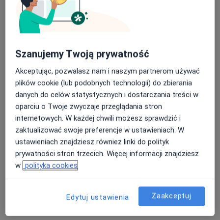
Boguszowska 61, Wrocław
•
Mapa
Gabinet Prywatny
Szanujemy Twoją prywatność
Konsultacja reumatologiczna
290 zł
Specjalista nie oferuje umawiania online pod tym adresem.
Akceptując, pozwalasz nam i naszym partnerom używać
plików cookie (lub podobnych technologii) do zbierania
Poproś o wizytę
danych do celów statystycznych i dostarczania treści w
oparciu o Twoje zwyczaje przeglądania stron
internetowych. W każdej chwili możesz sprawdzić i
zaktualizować swoje preferencje w ustawieniach. W
ustawieniach znajdziesz również linki do polityk
prywatności stron trzecich. Więcej informacji znajdziesz
w
polityka cookies
Zaakceptuj
Edytuj ustawienia
dr n. med. Ewa Kozioł-Podlaska
·
Więcej
Reumatolog