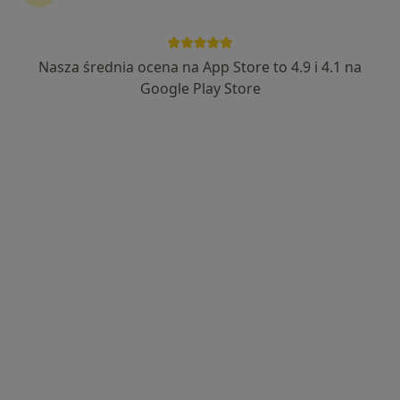
Nasza średnia ocena na App Store to 4.9 i 4.1 na
lek. Sławomir Rubin
Google Play Store
·
Więcej
Reumatolog
884 opinie
Adres 1
Adres 2
Online
Wrocławska 24a/1, Bielany Wrocławskie
•
Mapa
NZOZ „Twój Lekarz”
Konsultacja reumatologiczna
300 zł
Specjalista nie oferuje umawiania online pod tym adresem.
Poproś o wizytę