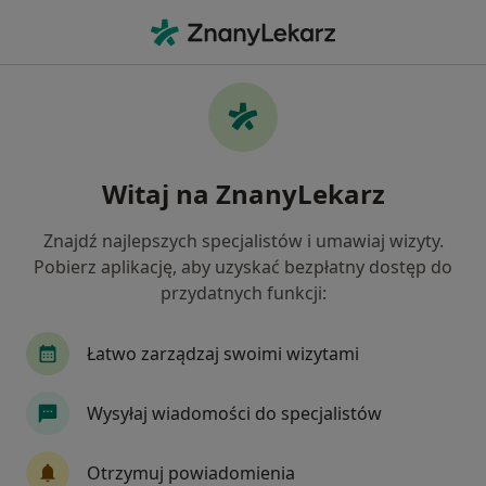
Me
Reumatolog • Bielany Wrocławskie, dolnośląskie
Filtry
Ubezpieczenie
Mapa
Polecani reumatolodzy w Bielanach
Witaj na ZnanyLekarz
Wrocławskich
Jak działają wyniki wyszukiwania
Znajdź najlepszych specjalistów i umawiaj wizyty.
Pobierz aplikację, aby uzyskać bezpłatny dostęp do
przydatnych funkcji:
Wybierz swoje ubezpieczenie
NFZ
Łatwo zarządzaj swoimi wizytami
Wysyłaj wiadomości do specjalistów
Otrzymuj powiadomienia