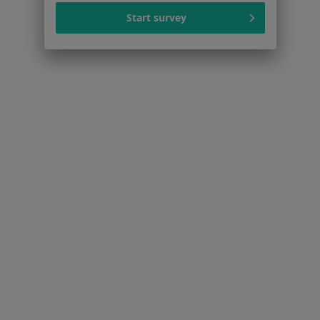
Więcej (14)
Start survey
Więcej w kategorii: Najczęstsze schorzenia
Strona Główna
Reumatolog
Bielany Wrocławskie
Zmień miasto
Serwis
Regulamin
Polityka prywatności pacjentów
Polityka prywatności profesjonalistów
Polityka prywatności dla profesjonalistów, których
dane pozyskaliśmy samodzielnie
Polityka cookies
Jak działają wyniki wyszukiwania