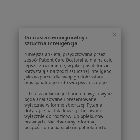
Reumatolodzy w Oleśnicy
Reumatolodzy w Świdnicy
Reumatolodzy w Strzelinie
Reumatolodzy w Dzierżoniowie
Dobrostan emocjonalny i
sztuczna inteligencja
Więcej (12)
Więcej w kategorii: W pobliżu Bielan Wrocław
Niniejsza ankieta, przygotowana przez
zespół Patient Care Doctoralia, ma na celu
Najczęstsze schorzenia
lepsze zrozumienie, w jaki sposób ludzie
korzystają z narzędzi sztucznej inteligencji
Arytmia Bielany Wrocławskie
jako wsparcia dla swojego dobrostanu
emocjonalnego i zdrowia psychicznego.
Bezsenność Bielany Wrocławskie
Udział w ankiecie jest anonimowy, a wyniki
Bóle brzucha Bielany Wrocławskie
będą analizowane i prezentowane
wyłącznie w formie zbiorczej. Pytania
Choroba afektywna dwubiegunowa Bielany
dotyczące nastolatków są skierowane
Wrocławskie
wyłącznie do rodziców lub opiekunów
prawnych. Nie zbieramy informacji
Choroba niedokrwienna serca Bielany
bezpośrednio od osób niepełnoletnich.
Wrocławskie