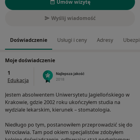
Umów wizytę
Wyślij wiadomość
Doświadczenie
Usługi i ceny
Adresy
Ubezpi
Moje doświadczenie
1
Edukacja
Jestem absolwentem Uniwersytetu Jagiellońskiego w
Krakowie, gdzie 2002 roku ukończyłem studia na
wydziale lekarskim, kierunek – stomatologia.
Niedługo po tym, postanowiłem przeprowadzić się do
Wrocławia. Tam pod okiem specjalistów zdobyłem
kolejne doświadczenie, odbywając staż podyplomowy