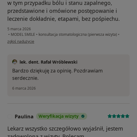
w tym przypadku bólu i stanu zapalnego,
przedstawione i omówione postępowanie i
leczenie dokładnie, etapami, bez pośpiechu.
5 marca 2026
•
MODEL SMILE
•
konsultacja stomatologiczna (pierwsza wizyta)
•
w opinii użytkownika MC
zgłoś nadużycie
lek. dent. Rafał Wróblewski
Bardzo dziękuję za opinię. Pozdrawiam
serdecznie.
6 marca 2026
Paulina
Weryfikacja wizyty
P
Lekarz wszystko szczegółowo wyjaśnił, jestem
zadowolona z wizyty. Polecam