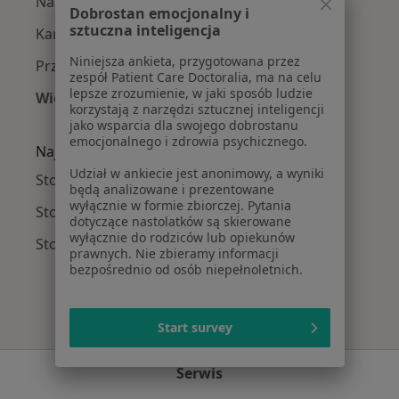
Nadwrażliwość zębów w Rzeszowie
Dobrostan emocjonalny i
sztuczna inteligencja
Kamień nazębny w Rzeszowie
Niniejsza ankieta, przygotowana przez
Przebarwienia zębów w Rzeszowie
zespół Patient Care Doctoralia, ma na celu
lepsze zrozumienie, w jaki sposób ludzie
Więcej (15)
korzystają z narzędzi sztucznej inteligencji
Więcej w kategorii: Najczęście leczone chorob
jako wsparcia dla swojego dobrostanu
emocjonalnego i zdrowia psychicznego.
Najpopularniejsze ubezpieczenia
Udział w ankiecie jest anonimowy, a wyniki
Stomatolodzy z NFZ w Rzeszowie
będą analizowane i prezentowane
wyłącznie w formie zbiorczej. Pytania
Stomatolodzy z Medicover w Rzeszowie
dotyczące nastolatków są skierowane
wyłącznie do rodziców lub opiekunów
Stomatolodzy z Enel-med w Rzeszowie
prawnych. Nie zbieramy informacji
bezpośrednio od osób niepełnoletnich.
Start survey
Serwis