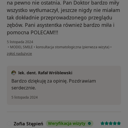
na pewno nie ostatnia. Pan Doktor bardzo miły
wszystko wytłumaczył, jeszcze nigdy nie miałam
tak dokładnie przeprowadzonego przeglądu
zębów. Pani asystentka również bardzo miła i
pomocna POLECAM!!!
5 listopada 2024
•
MODEL SMILE
•
konsultacja stomatologiczna (pierwsza wizyta)
•
w opinii użytkownika Iwona
zgłoś nadużycie
lek. dent. Rafał Wróblewski
Bardzo dziękuję za opinię. Pozdrawiam
serdecznie.
5 listopada 2024
Zofia Stępień
Weryfikacja wizyty
Z