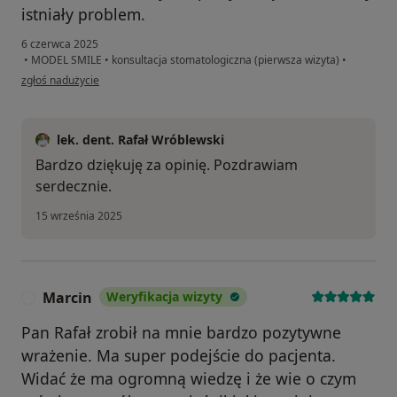
istniały problem.
6 czerwca 2025
•
MODEL SMILE
•
konsultacja stomatologiczna (pierwsza wizyta)
•
w opinii użytkownika Przemek
zgłoś nadużycie
lek. dent. Rafał Wróblewski
Bardzo dziękuję za opinię. Pozdrawiam
serdecznie.
15 września 2025
Marcin
Weryfikacja wizyty
M
Pan Rafał zrobił na mnie bardzo pozytywne
wrażenie. Ma super podejście do pacjenta.
Widać że ma ogromną wiedzę i że wie o czym