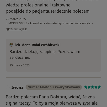
wiedzę,profesjonalne i taktowne
podejście do pacjenta,serdecznie polecam
25 marca 2025
•
MODEL SMILE
•
konsultacja stomatologiczna (pierwsza wizyta)
•
w opinii użytkownika JS
zgłoś nadużycie
lek. dent. Rafał Wróblewski
Bardzo dziękuję za opinię. Pozdrawiam
serdecznie.
25 marca 2025
Iwona
Numer telefonu zweryfikowany
I
Bardzo polecam Pana Doktora, widać, że zna
się na rzeczy. To była moja pierwsza wizyta ale