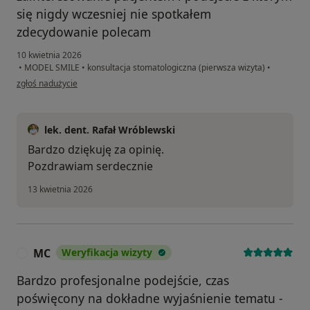
się nigdy wczesniej nie spotkałem
zdecydowanie polecam
10 kwietnia 2026
•
MODEL SMILE
•
konsultacja stomatologiczna (pierwsza wizyta)
•
w opinii użytkownika M.
zgłoś nadużycie
lek. dent. Rafał Wróblewski
Bardzo dziękuję za opinię.
Pozdrawiam serdecznie
13 kwietnia 2026
MC
Weryfikacja wizyty
M
Bardzo profesjonalne podejście, czas
poświęcony na dokładne wyjaśnienie tematu -