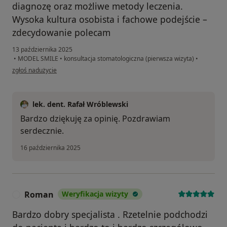
diagnozę oraz możliwe metody leczenia.
Wysoka kultura osobista i fachowe podejście –
zdecydowanie polecam
13 października 2025
•
MODEL SMILE
•
konsultacja stomatologiczna (pierwsza wizyta)
•
w opinii użytkownika Natalia
zgłoś nadużycie
lek. dent. Rafał Wróblewski
Bardzo dziękuję za opinię. Pozdrawiam
serdecznie.
16 października 2025
Roman
Weryfikacja wizyty
R
Bardzo dobry specjalista . Rzetelnie podchodzi