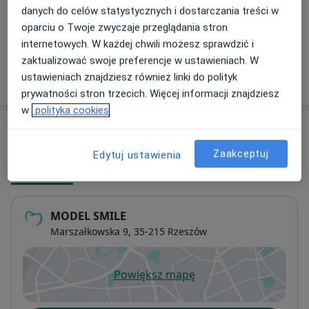
Konsultacja online
zębów. Moim priorytetem jest zdrowie,
danych do celów statystycznych i dostarczania treści w
150 zł
Szczegóły
bezpieczeństwo i komfort pacjenta.
oparciu o Twoje zwyczaje przeglądania stron
internetowych. W każdej chwili możesz sprawdzić i
W moim gabinecie wykonujemy pełen zakres
zaktualizować swoje preferencje w ustawieniach. W
zabiegów z zakresu chirurgii stomatologicznej i
ustawieniach znajdziesz również linki do polityk
W jaki sposób ustalane są ceny?
implantologii.
prywatności stron trzecich. Więcej informacji znajdziesz
w
polityka cookies
Zapraszam na wizytę
Adresy (3)
Zaakceptuj
Edytuj ustawienia
Adres 1
Adres 2
Online
MODEL SMILE
Marszałkowska 9,
35-215
Rzeszów
Powiększ mapę
otwiera się w nowej karcie