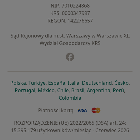
NIP: ⁠7010224868
KRS: ⁠0000347997
REGON: ⁠142276657
Sąd Rejonowy dla m.st. Warszawy w Warszawie XII
Wydział Gospodarczy KRS
Facebook
otwiera się w nowej karcie
otwiera się w nowej karcie
otwiera się w nowej karcie
otwiera się w nowej karcie
otwiera się w nowej karci
otwiera się
otwi
Polska
,
Türkiye
,
España
,
Italia
,
Deutschland
,
Česko
,
otwiera się w nowej karcie
otwiera się w nowej karcie
otwiera się w nowej karcie
otwiera się w nowej kar
otwiera się 
otwier
Portugal
,
México
,
Chile
,
Brasil
,
Argentina
,
Perú
,
otwiera się w nowej karc
Colombia
Płatności kartą
ROZPORZĄDZENIE (UE) 2022/2065 (DSA) art. 24:
15.395.179 użytkowników/miesiąc - Czerwiec 2026