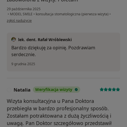
29 października 2025
•
MODEL SMILE
•
konsultacja stomatologiczna (pierwsza wizyta)
•
w opinii użytkownika Paulina
zgłoś nadużycie
lek. dent. Rafał Wróblewski
Bardzo dziękuję za opinię. Pozdrawiam
serdecznie.
9 grudnia 2025
Natalia
Weryfikacja wizyty
N
Wizyta konsultacyjna u Pana Doktora
przebiegła w bardzo profesjonalny sposób.
Zostałam potraktowana z dużą życzliwością i
uwagą. Pan Doktor szczegółowo przedstawił