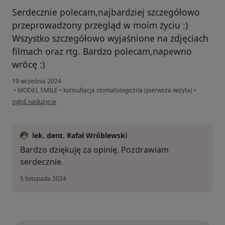
Serdecznie polecam,najbardziej szczegółowo
przeprowadzony przegląd w moim życiu :)
Wszystko szczegółowo wyjaśnione na zdjęciach
filmach oraz rtg. Bardzo polecam,napewno
wrócę :)
19 września 2024
•
MODEL SMILE
•
konsultacja stomatologiczna (pierwsza wizyta)
•
w opinii użytkownika Zofia Stępień
zgłoś nadużycie
lek. dent. Rafał Wróblewski
Bardzo dziękuję za opinię. Pozdrawiam
serdecznie.
5 listopada 2024