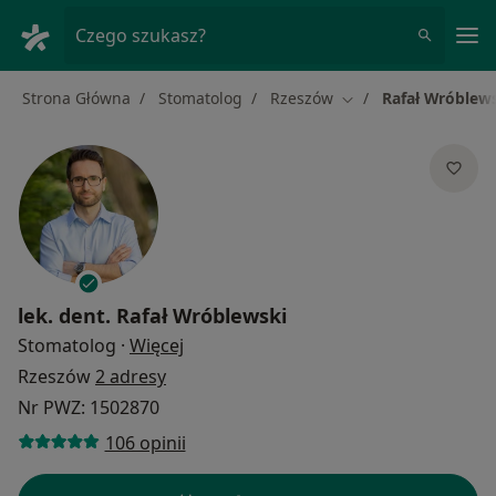
Me
Czego szukasz?
Strona Główna
Stomatolog
Rzeszów
Rafał Wróblew
Zmień miasto
lek. dent.
Rafał Wróblewski
O specjalizacjach
Stomatolog
·
Więcej
Rzeszów
2 adresy
Nr PWZ: 1502870
106 opinii