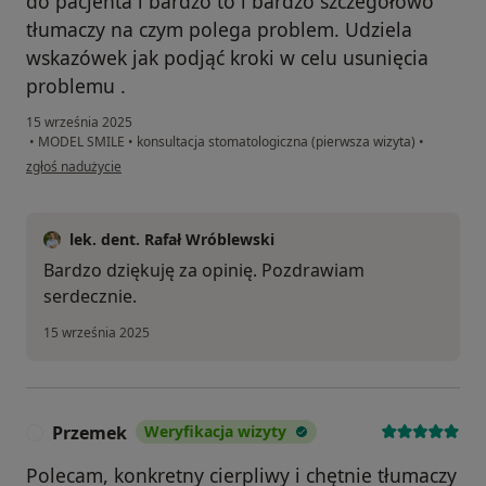
do pacjenta i bardzo to i bardzo szczegółowo
tłumaczy na czym polega problem. Udziela
wskazówek jak podjąć kroki w celu usunięcia
problemu .
15 września 2025
•
MODEL SMILE
•
konsultacja stomatologiczna (pierwsza wizyta)
•
w opinii użytkownika Roman
zgłoś nadużycie
lek. dent. Rafał Wróblewski
Bardzo dziękuję za opinię. Pozdrawiam
serdecznie.
15 września 2025
Przemek
Weryfikacja wizyty
P
Polecam, konkretny cierpliwy i chętnie tłumaczy