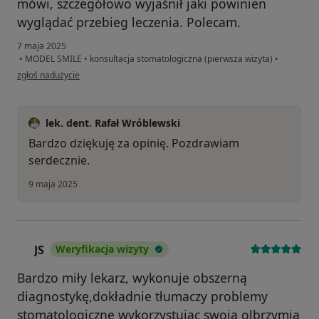
mówi, szczegółowo wyjaśnił jaki powinien
wyglądać przebieg leczenia. Polecam.
7 maja 2025
•
MODEL SMILE
•
konsultacja stomatologiczna (pierwsza wizyta)
•
w opinii użytkownika Marcin
zgłoś nadużycie
lek. dent. Rafał Wróblewski
Bardzo dziękuję za opinię. Pozdrawiam
serdecznie.
9 maja 2025
JS
Weryfikacja wizyty
J
Bardzo miły lekarz, wykonuje obszerną
diagnostykę,dokładnie tłumaczy problemy
stomatologiczne wykorzystując swoją olbrzymią