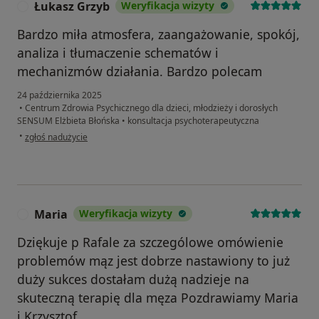
Łukasz Grzyb
Weryfikacja wizyty
Ł
Bardzo miła atmosfera, zaangażowanie, spokój,
analiza i tłumaczenie schematów i
mechanizmów działania. Bardzo polecam
24 października 2025
•
Centrum Zdrowia Psychicznego dla dzieci, młodzieży i dorosłych
SENSUM Elżbieta Błońska
•
konsultacja psychoterapeutyczna
w opinii użytkownika Łukasz Grzyb
•
zgłoś nadużycie
Maria
Weryfikacja wizyty
M
Dziękuje p Rafale za szczególowe omówienie
problemów mąz jest dobrze nastawiony to już
duży sukces dostałam dużą nadzieje na
skuteczną terapię dla męza Pozdrawiamy Maria
i Krzysztof