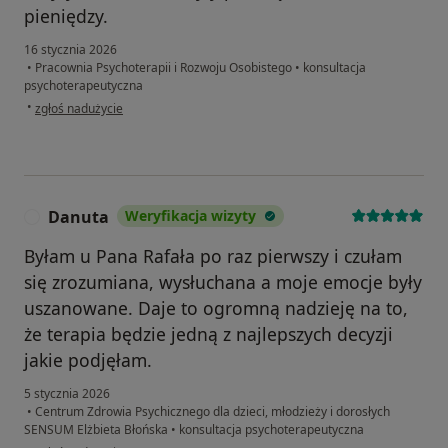
pieniędzy.
16 stycznia 2026
•
Pracownia Psychoterapii i Rozwoju Osobistego
•
konsultacja
psychoterapeutyczna
w opinii użytkownika Dariusz
•
zgłoś nadużycie
Danuta
Weryfikacja wizyty
D
Byłam u Pana Rafała po raz pierwszy i czułam
się zrozumiana, wysłuchana a moje emocje były
uszanowane. Daje to ogromną nadzieję na to,
że terapia będzie jedną z najlepszych decyzji
jakie podjęłam.
5 stycznia 2026
•
Centrum Zdrowia Psychicznego dla dzieci, młodzieży i dorosłych
SENSUM Elżbieta Błońska
•
konsultacja psychoterapeutyczna
w opinii użytkownika Danuta