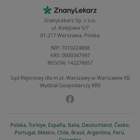
Kontakt
ZnanyLekarz - Strona główna
ZnanyLekarz Sp. z o.o.
ul. Kolejowa 5/7
01-217 Warszawa, Polska
NIP: ⁠7010224868
KRS: ⁠0000347997
REGON: ⁠142276657
Sąd Rejonowy dla m.st. Warszawy w Warszawie XII
Wydział Gospodarczy KRS
Facebook
otwiera się w nowej karcie
otwiera się w nowej karcie
otwiera się w nowej karcie
otwiera się w nowej karcie
otwiera się w nowej karci
otwiera się
otwi
Polska
,
Türkiye
,
España
,
Italia
,
Deutschland
,
Česko
,
otwiera się w nowej karcie
otwiera się w nowej karcie
otwiera się w nowej karcie
otwiera się w nowej kar
otwiera się 
otwier
Portugal
,
México
,
Chile
,
Brasil
,
Argentina
,
Perú
,
otwiera się w nowej karc