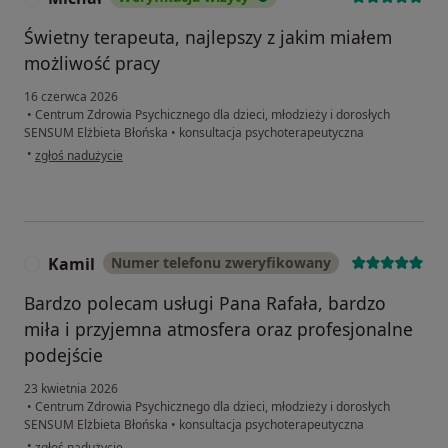
Świetny terapeuta, najlepszy z jakim miałem
możliwość pracy
16 czerwca 2026
•
Centrum Zdrowia Psychicznego dla dzieci, młodzieży i dorosłych
SENSUM Elżbieta Błońska
•
konsultacja psychoterapeutyczna
w opinii użytkownika Michał
•
zgłoś nadużycie
Kamil
Numer telefonu zweryfikowany
K
Bardzo polecam usługi Pana Rafała, bardzo
miła i przyjemna atmosfera oraz profesjonalne
podejście
23 kwietnia 2026
•
Centrum Zdrowia Psychicznego dla dzieci, młodzieży i dorosłych
SENSUM Elżbieta Błońska
•
konsultacja psychoterapeutyczna
w opinii użytkownika Kamil
•
zgłoś nadużycie