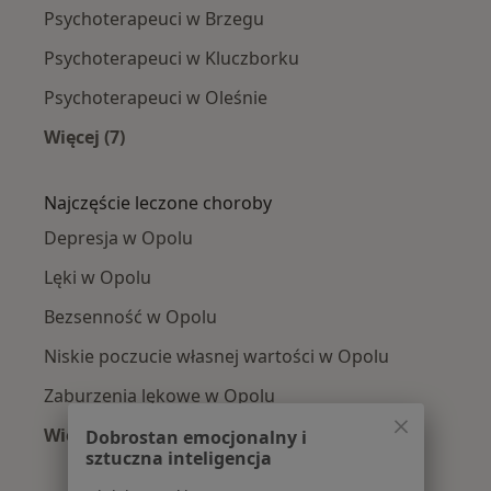
Psychoterapeuci w Brzegu
Psychoterapeuci w Kluczborku
Psychoterapeuci w Oleśnie
Więcej (7)
Więcej w kategorii: W pobliżu Opola
Najczęście leczone choroby
Depresja w Opolu
Lęki w Opolu
Bezsenność w Opolu
Niskie poczucie własnej wartości w Opolu
Zaburzenia lękowe w Opolu
Więcej (15)
Dobrostan emocjonalny i
sztuczna inteligencja
Więcej w kategorii: Najczęście leczone chorob