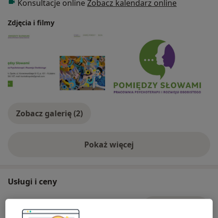
Konsultacje online
Zobacz kalendarz online
Zdjęcia i filmy
Zobacz galerię (2)
Pokaż więcej
o doświadczeniu
Usługi i ceny
Konsultacja psychoterapeutyczna
Umów wizytę
Od 200 zł
Szczegóły