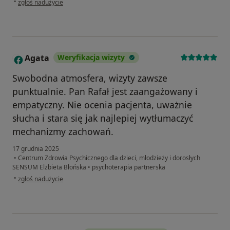
•
zgłoś nadużycie
Agata
Weryfikacja wizyty
A
Swobodna atmosfera, wizyty zawsze
punktualnie. Pan Rafał jest zaangażowany i
empatyczny. Nie ocenia pacjenta, uważnie
słucha i stara się jak najlepiej wytłumaczyć
mechanizmy zachowań.
17 grudnia 2025
•
Centrum Zdrowia Psychicznego dla dzieci, młodzieży i dorosłych
SENSUM Elżbieta Błońska
•
psychoterapia partnerska
w opinii użytkownika Agata
•
zgłoś nadużycie