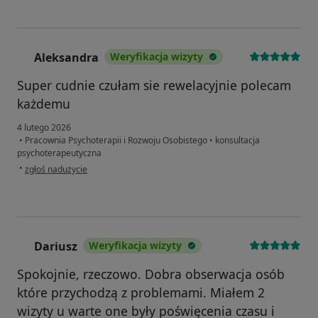
Aleksandra
Weryfikacja wizyty
A
Super cudnie czułam sie rewelacyjnie polecam
każdemu
4 lutego 2026
•
Pracownia Psychoterapii i Rozwoju Osobistego
•
konsultacja
psychoterapeutyczna
w opinii użytkownika Aleksandra
•
zgłoś nadużycie
Dariusz
Weryfikacja wizyty
D
Spokojnie, rzeczowo. Dobra obserwacja osób
które przychodzą z problemami. Miałem 2
wizyty u warte one były poświęcenia czasu i