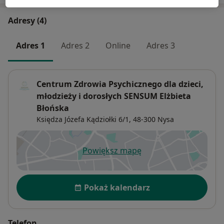
Adresy (4)
Adres 1
Adres 2
Online
Adres 3
Centrum Zdrowia Psychicznego dla dzieci,
młodzieży i dorosłych SENSUM Elżbieta
Błońska
Księdza Józefa Kądziołki 6/1,
48-300
Nysa
Powiększ mapę
otwiera się w nowej karcie
Dostępność
Pokaż kalendarz
Telefon