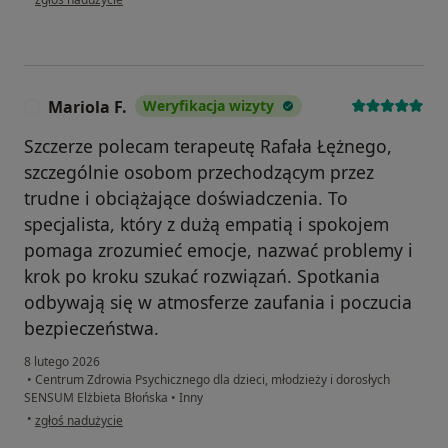
Mariola F.
Weryfikacja wizyty
M
Szczerze polecam terapeutę Rafała Łężnego,
szczególnie osobom przechodzącym przez
trudne i obciążające doświadczenia. To
specjalista, który z dużą empatią i spokojem
pomaga zrozumieć emocje, nazwać problemy i
krok po kroku szukać rozwiązań. Spotkania
odbywają się w atmosferze zaufania i poczucia
bezpieczeństwa.
8 lutego 2026
•
Centrum Zdrowia Psychicznego dla dzieci, młodzieży i dorosłych
SENSUM Elżbieta Błońska
•
Inny
w opinii użytkownika Mariola F.
•
zgłoś nadużycie