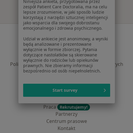
Niniejsza ankieta, przygotowana przez
zespół Patient Care Doctoralia, ma na celu
lepsze zrozumienie, w jaki sposób ludzie
korzystają z narzędzi sztucznej inteligencji
jako wsparcia dla swojego dobrostanu
emocjonalnego i zdrowia psychicznego.
Serwis
Udział w ankiecie jest anonimowy, a wyniki
Regulamin
będą analizowane i prezentowane
wyłącznie w formie zbiorczej. Pytania
Polityka prywatności pacjentów
dotyczące nastolatków są skierowane
Polityka prywatności profesjonalistów
wyłącznie do rodziców lub opiekunów
Polityka prywatności dla profesjonalistów, których
prawnych. Nie zbieramy informacji
bezpośrednio od osób niepełnoletnich.
dane pozyskaliśmy samodzielnie
Polityka cookies
Jak działają wyniki wyszukiwania
Start survey
Dostępność
O nas
Praca
Rekrutujemy!
Partnerzy
Centrum prasowe
Kontakt