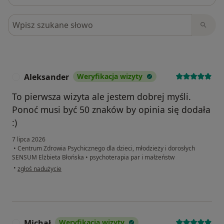
Szukaj w opiniach
Aleksander
Weryfikacja wizyty
A
To pierwsza wizyta ale jestem dobrej myśli.
Ponoć musi być 50 znaków by opinia się dodała
:)
7 lipca 2026
•
Centrum Zdrowia Psychicznego dla dzieci, młodzieży i dorosłych
SENSUM Elżbieta Błońska
•
psychoterapia par i małżeństw
w opinii użytkownika Aleksander
•
zgłoś nadużycie
Michał
Weryfikacja wizyty
M