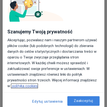
Psychoterapia partnerska
Umów wizytę
250 zł
Szczegóły
Szanujemy Twoją prywatność
Konsultacja psychoterapeutyczna
online
Umów wizytę
Akceptując, pozwalasz nam i naszym partnerom używać
170 zł
Szczegóły
plików cookie (lub podobnych technologii) do zbierania
danych do celów statystycznych i dostarczania treści w
Psychoterapia par i małżeństw
oparciu o Twoje zwyczaje przeglądania stron
Umów wizytę
250 zł
Szczegóły
internetowych. W każdej chwili możesz sprawdzić i
zaktualizować swoje preferencje w ustawieniach. W
ustawieniach znajdziesz również linki do polityk
Konsultacja online
prywatności stron trzecich. Więcej informacji znajdziesz
Od 200 zł
Szczegóły
w
polityka cookies
W jaki sposób ustalane są ceny?
Zaakceptuj
Edytuj ustawienia