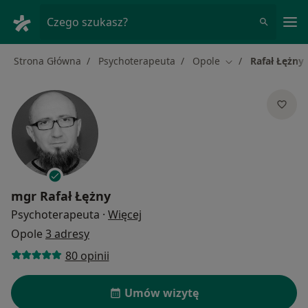
Me
Czego szukasz?
Strona Główna
Psychoterapeuta
Opole
Rafał Łężny
Zmień miasto
mgr
Rafał Łężny
O specjalizacjach
Psychoterapeuta
·
Więcej
Opole
3 adresy
80 opinii
Umów wizytę