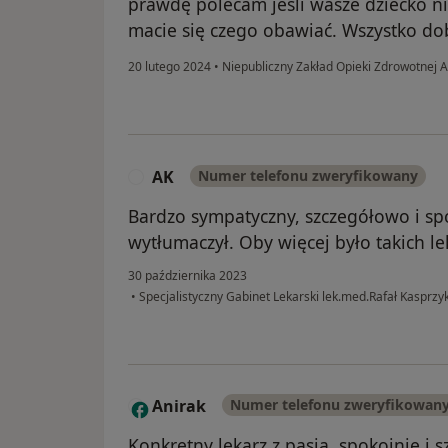
prawdę polecam jeśli wasze dziecko nie
macie się czego obawiać. Wszystko do
20 lutego 2024
•
Niepubliczny Zakład Opieki Zdrowotnej 
AK
Numer telefonu zweryfikowany
A
Bardzo sympatyczny, szczegółowo i sp
wytłumaczył. Oby więcej było takich le
30 października 2023
•
Specjalistyczny Gabinet Lekarski lek.med.Rafał Kasprzy
Anirak
Numer telefonu zweryfikowan
A
Konkretny lekarz z pasją, spokojnie i