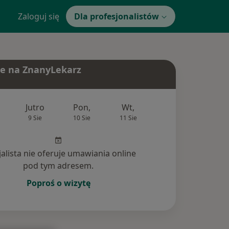
Zaloguj się
Dla profesjonalistów
e na ZnanyLekarz
Jutro
Pon,
Wt,
Śr,
Czw
9 Sie
10 Sie
11 Sie
12 Sie
13 Si
jalista nie oferuje umawiania online
pod tym adresem.
Poproś o wizytę