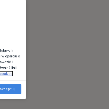
odobnych
i w oparciu o
awdzić i
wnież linki
 cookies
akceptuj