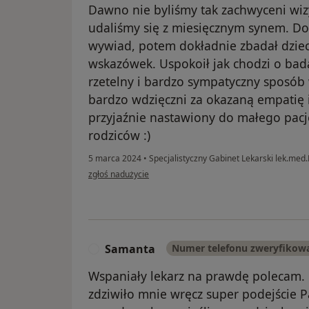
Dawno nie byliśmy tak zachwyceni wizy
udaliśmy się z miesięcznym synem. Do
wywiad, potem dokładnie zbadał dziec
wskazówek. Uspokoił jak chodzi o bada
rzetelny i bardzo sympatyczny sposób
bardzo wdzięczni za okazaną empatię 
przyjaźnie nastawiony do małego pacj
rodziców :)
5 marca 2024
•
Specjalistyczny Gabinet Lekarski lek.med
w opinii użytkownika Ania
zgłoś nadużycie
Samanta
Numer telefonu zweryfikow
S
Wspaniały lekarz na prawdę polecam. B
zdziwiło mnie wręcz super podejście 