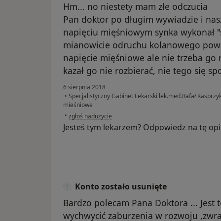
Hm... no niestety mam złe odczucia
Pan doktor po długim wywiadzie i nas
napięciu mięśniowym synka wykonał "
mianowicie odruchu kolanowego powie
napięcie mięśniowe ale nie trzeba go 
kazał go nie rozbierać, nie tego się s
6 sierpnia 2018
•
Specjalistyczny Gabinet Lekarski lek.med.Rafał Kasprzy
mieśniowe
w opinii użytkownika Konto zostało usunięte
•
zgłoś nadużycie
Jesteś tym lekarzem? Odpowiedz na tę opi
Konto zostało usunięte
Bardzo polecam Pana Doktora ... Jest to
wychwycić zaburzenia w rozwoju ,zwr