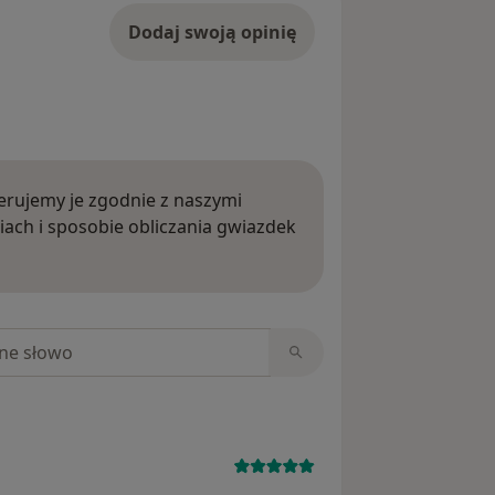
Dodaj swoją opinię
rujemy je zgodnie z naszymi
iach i sposobie obliczania gwiazdek
ięcej o opiniach
niach