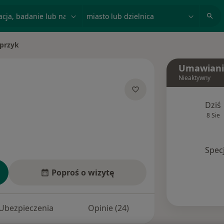
acja, badanie lub nazwisko
miasto lub dzielnica
sprzyk
Umawiani
Nieaktywny
alizacjach
Dziś
8 Sie
Spec
Poproś o wizytę
Ubezpieczenia
Opinie (24)