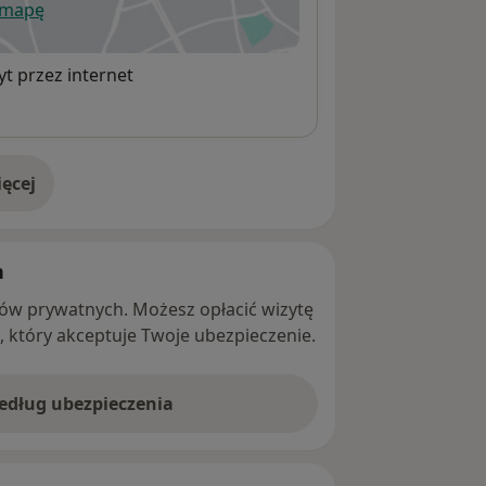
 mapę
wiera się w nowej karcie
t przez internet
ęcej
adresie
h
ntów prywatnych. Możesz opłacić wizytę
ę, który akceptuje Twoje ubezpieczenie.
według ubezpieczenia