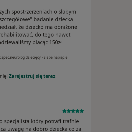
zych spostrzerzeniach o słabym
szczegółowe" badanie dziecka
dział, że dziecko ma obniżone
rehabilitować, do tego nawet
podziewaliśmy płacąc 150zł
k spec.neurolog dziecięcy
•
słabe napięcie
nię!
Zarejestruj się teraz
 specjalista który potrafi trafnie
aca uwagę na dobro dziecka co za