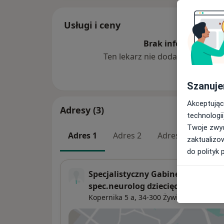
Usługi i ceny
Brak informacji o u
Ten lekarz nie dodał jeszcze inf
Szanuje
Akceptując
Adresy (3)
technologii
Twoje zwyc
Adres 1
Adres 2
Adres 3
zaktualizo
do polityk 
Specjalistyczny Gabinet Lekarski
spec.neurolog dziecięcy
Kopernika 5 a,
34-300
Żywiec