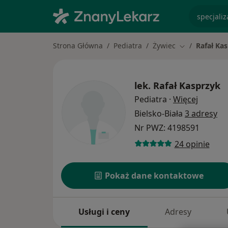
specjaliz
Strona Główna
Pediatra
Żywiec
Rafał Ka
Zmień miasto
lek.
Rafał Kasprzyk
O specj
Pediatra
·
Więcej
Bielsko-Biała
3 adresy
Nr PWZ: 4198591
24 opinie
Pokaż dane kontaktowe
Usługi i ceny
Adresy