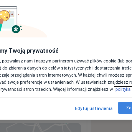
sługach i cenach
ormacji o usługach i cenach.
my Twoją prywatność
, pozwalasz nam i naszym partnerom używać plików cookie (lub p
) do zbierania danych do celów statystycznych i dostarczania treśc
zaje przeglądania stron internetowych. W każdej chwili możesz spr
wać swoje preferencje w ustawieniach. W ustawieniach znajdziesz ró
prywatności stron trzecich. Więcej informacji znajdziesz w
polityka
 lek.med.Rafał Kasprzyk
Za
Edytuj ustawienia