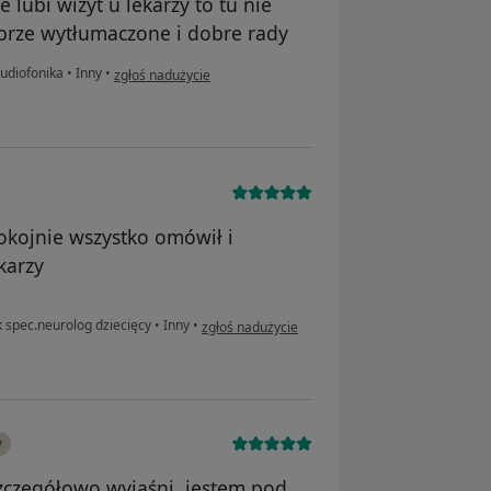
 lubi wizyt u lekarzy to tu nie
brze wytłumaczone i dobre rady
w opinii użytkownika Samanta
Audiofonika
•
Inny
•
zgłoś nadużycie
okojnie wszystko omówił i
karzy
w opinii użytkownika AK
k spec.neurolog dziecięcy
•
Inny
•
zgłoś nadużycie
y
 szczegółowo wyjaśni, jestem pod