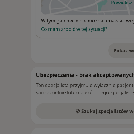
Powiększ
ot
Dostępność
W tym gabinecie nie można umawiać wizy
Co mam zrobić w tej sytuacji?
Pokaż wi
o 
Ubezpieczenia - brak akceptowanyc
Ten specjalista przyjmuje wyłącznie pacje
samodzielnie lub znaleźć innego specjalist
Szukaj specjalistów 