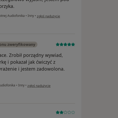
przyka.
w opinii użytkownika Anirak
otnej Audiofonika
•
Inny
•
zgłoś nadużycie
fonu zweryfikowany
ce. Zrobił porządny wywiad,
ę i pokazał jak ćwiczyć z
wrażenie i jestem zadowolona.
w opinii użytkownika Konto zostało usunięte
Audiofonika
•
Inny
•
zgłoś nadużycie