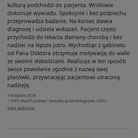
kulturą podchodzi do pacjenta. Wnikliwie
dokonuje wywiadu. Spokojnie i bez pośpiechu
przeprowadza badanie. Na koniec stawia
diagnozę i udziela wskazań. Pacjent często
przychodzi do lekarza złamany chorobą i bez
nadziei na lepsze jutro. Wychodząc z gabinetu
od Pana Doktora otrzymuje motywację do walki
ze swoimi słabościami. Realizuje w ten sposób
swoje powołanie zgodnie z nazwą swej
placówki, przywracając pacjentowi utraconą
nadzieję.
4 listopada 2024
•
SPES-Med Pruszków
•
konsultacja kardiologiczna + EKG
•
w opinii użytkownika Paweł
zgłoś nadużycie