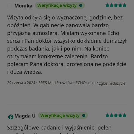
Monika
Weryfikacja wizyty
M
Wizyta odbyła się o wyznaczonej godzinie, bez
opóźnień. W gabinecie panowała bardzo
przyjazna atmosfera. Miałam wykonane Echo
serca i Pan doktor wszystko dokładnie tłumaczył
podczas badania, jak i po nim. Na koniec
otrzymałam konkretne zalecenia. Bardzo
polecam Pana doktora, profesjonalne podejście
i duża wiedza.
w opinii użytkownika
29 czerwca 2024
•
SPES-Med Pruszków
•
ECHO serca
•
zgłoś nadużycie
Magda U
Weryfikacja wizyty
M
Szczegółowe badanie i wyjaśnienie, pełen