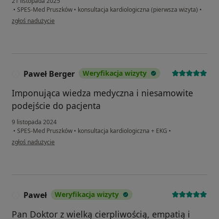
21 listopada 2025
•
SPES-Med Pruszków
•
konsultacja kardiologiczna (pierwsza wizyta)
•
w opinii użytkownika Dr B
zgłoś nadużycie
Paweł Berger
Weryfikacja wizyty
P
Imponująca wiedza medyczna i niesamowite
podejście do pacjenta
9 listopada 2024
•
SPES-Med Pruszków
•
konsultacja kardiologiczna + EKG
•
w opinii użytkownika Paweł Berger
zgłoś nadużycie
Paweł
Weryfikacja wizyty
P
Pan Doktor z wielką cierpliwością, empatią i