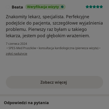
Beata
Weryfikacja wizyty
B
Znakomity lekarz, specjalista. Perfekcyjne
podejście do pacjenta, szczegółowe wyjaśnienia
problemu. Pierwszy raz byłam u takiego
lekarza, jestem pod głębokim wrażeniem.
7 czerwca 2024
•
SPES-Med Pruszków
•
konsultacja kardiologiczna (pierwsza wizyta)
•
w opinii użytkownika Beata
zgłoś nadużycie
Zobacz więcej
opinie powyżej
Odpowiedzi na pytania