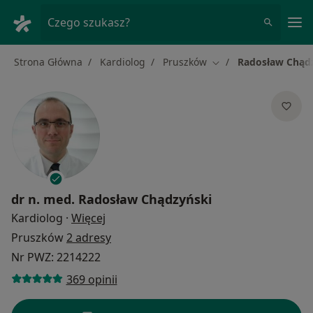
Me
Czego szukasz?
Strona Główna
Kardiolog
Pruszków
Radosław Chąd
Zmień miasto
dr n. med.
Radosław Chądzyński
O specjalizacjach
Kardiolog
·
Więcej
Pruszków
2 adresy
Nr PWZ: 2214222
369 opinii