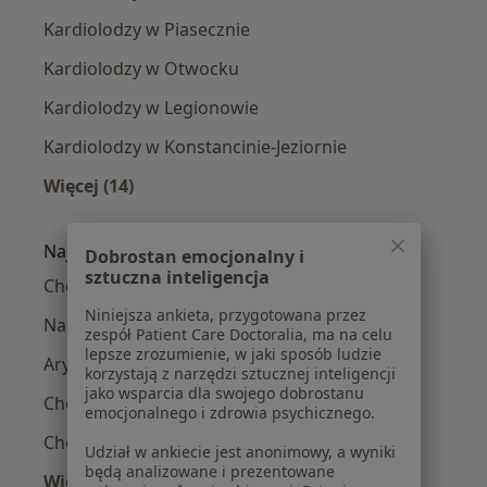
Kardiolodzy w Piasecznie
Kardiolodzy w Otwocku
Kardiolodzy w Legionowie
Kardiolodzy w Konstancinie-Jeziornie
Więcej (14)
Więcej w kategorii: W pobliżu Pruszkowa
Najczęście leczone choroby
Dobrostan emocjonalny i
sztuczna inteligencja
Choroba wieńcowa w Pruszkowie
Niniejsza ankieta, przygotowana przez
Nadciśnienie tętnicze w Pruszkowie
zespół Patient Care Doctoralia, ma na celu
lepsze zrozumienie, w jaki sposób ludzie
Arytmia w Pruszkowie
korzystają z narzędzi sztucznej inteligencji
jako wsparcia dla swojego dobrostanu
Choroba niedokrwienna serca w Pruszkowie
emocjonalnego i zdrowia psychicznego.
Choroby serca w Pruszkowie
Udział w ankiecie jest anonimowy, a wyniki
będą analizowane i prezentowane
Więcej (15)