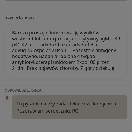
leczenie boreliozy
Bardzo proszę o interpretację wyników
western-blot : interpretacja-pozytywny ,igM p 39
p41-42 ospc-advBa74 osoc-advBb-68 ospc-
advBg-47 ospc-adv Bsp-61. Pozostałe antygeny-
negatywne. Badania robione 4 tyg.po
antybiotykoterapi unidoxem 2xpo100 przez
21dni. Brak objawów choroby. Z góry dziękuję
ODPOWIEDŹ LEKARZA:
To pytanie należy zadać lekarzowi leczącemu.
Pozdrawiam serdecznie, RC