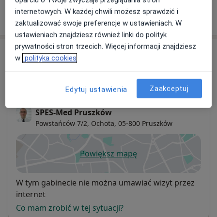
oparciu o Twoje zwyczaje przeglądania stron
internetowych. W każdej chwili możesz sprawdzić i
W jaki sposób ustalane są ceny?
zaktualizować swoje preferencje w ustawieniach. W
ustawieniach znajdziesz również linki do polityk
prywatności stron trzecich. Więcej informacji znajdziesz
Adresy (2)
w
polityka cookies
Adres 1
Adres 2
Zaakceptuj
Edytuj ustawienia
SPES-Med Pruszków
Powstańców 7/2,
Ochota
, 05-800
Pruszków
Powiększ mapę
otwiera się w nowej karcie
Dostępność
W tym gabinecie nie można umawiać wizyt przez
internet
Co mam zrobić w tej sytuacji?