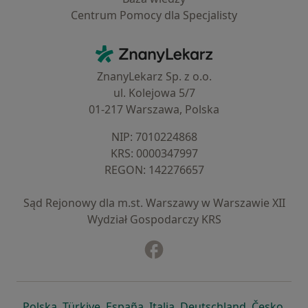
Centrum Pomocy dla Specjalisty
Kontakt
ZnanyLekarz - Strona główna
ZnanyLekarz Sp. z o.o.
ul. Kolejowa 5/7
01-217 Warszawa, Polska
NIP: ⁠7010224868
KRS: ⁠0000347997
REGON: ⁠142276657
Sąd Rejonowy dla m.st. Warszawy w Warszawie XII
Wydział Gospodarczy KRS
Facebook
otwiera się w nowej karcie
otwiera się w nowej karcie
otwiera się w nowej karcie
otwiera się w nowej karcie
otwiera się w nowej karci
otwiera się
otwi
Polska
,
Türkiye
,
España
,
Italia
,
Deutschland
,
Česko
,