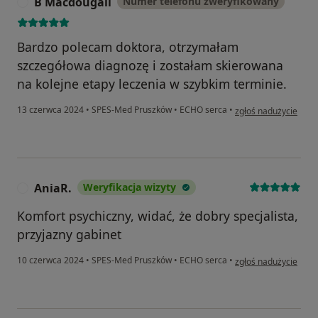
B Macdougall
Numer telefonu zweryfikowany
B
Bardzo polecam doktora, otrzymałam
szczegółowa diagnozę i zostałam skierowana
na kolejne etapy leczenia w szybkim terminie.
w opinii użytkownika
13 czerwca 2024
•
SPES-Med Pruszków
•
ECHO serca
•
zgłoś nadużycie
AniaR.
Weryfikacja wizyty
A
Komfort psychiczny, widać, że dobry specjalista,
przyjazny gabinet
w opinii użytkownika 
10 czerwca 2024
•
SPES-Med Pruszków
•
ECHO serca
•
zgłoś nadużycie