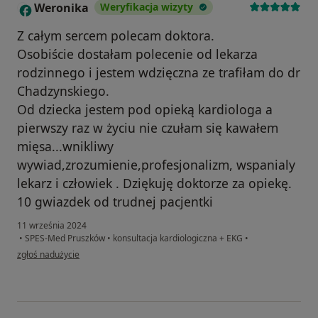
Weronika
Weryfikacja wizyty
W
Z całym sercem polecam doktora.
Osobiście dostałam polecenie od lekarza
rodzinnego i jestem wdzięczna ze trafiłam do dr
Chadzynskiego.
Od dziecka jestem pod opieką kardiologa a
pierwszy raz w życiu nie czułam się kawałem
mięsa...wnikliwy
wywiad,zrozumienie,profesjonalizm, wspanialy
lekarz i człowiek . Dziękuję doktorze za opiekę.
10 gwiazdek od trudnej pacjentki
11 września 2024
•
SPES-Med Pruszków
•
konsultacja kardiologiczna + EKG
•
w opinii użytkownika Weronika
zgłoś nadużycie