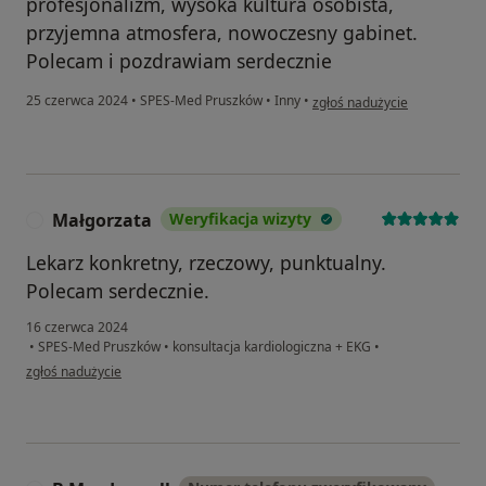
profesjonalizm, wysoka kultura osobista,
przyjemna atmosfera, nowoczesny gabinet.
Polecam i pozdrawiam serdecznie
w opinii użytkownika Magda
25 czerwca 2024
•
SPES-Med Pruszków
•
Inny
•
zgłoś nadużycie
Małgorzata
Weryfikacja wizyty
M
Lekarz konkretny, rzeczowy, punktualny.
Polecam serdecznie.
16 czerwca 2024
•
SPES-Med Pruszków
•
konsultacja kardiologiczna + EKG
•
w opinii użytkownika Małgorzata
zgłoś nadużycie