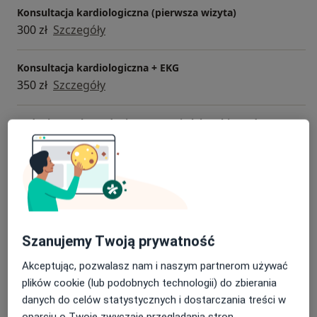
Posiadam również uprawnienia do badań zawodników
Konsultacja kardiologiczna (pierwsza wizyta)
do 23 roku życia dopuszczające do współzawodnictwa
300 zł
Szczegóły
organizowanego przez polski związek sportowy.
Konsultacja kardiologiczna + EKG
350 zł
Szczegóły
Badanie w celu wydania orzeczenia lekarskiego do
prawa jazdy
200 zł
Szczegóły
ECHO serca
200 zł
Szczegóły
Szanujemy Twoją prywatność
EKG - elektrokardiografia
80 zł
Szczegóły
Akceptując, pozwalasz nam i naszym partnerom używać
plików cookie (lub podobnych technologii) do zbierania
+ 7 usług
danych do celów statystycznych i dostarczania treści w