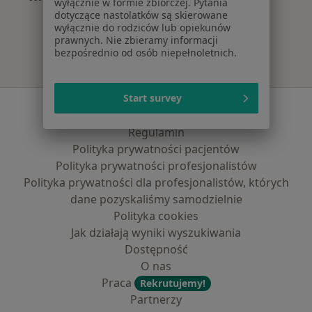
wyłącznie w formie zbiorczej. Pytania
Więcej w kategorii: Najczęście leczone chorob
dotyczące nastolatków są skierowane
wyłącznie do rodziców lub opiekunów
prawnych. Nie zbieramy informacji
bezpośrednio od osób niepełnoletnich.
Start survey
Serwis
Regulamin
Polityka prywatności pacjentów
Polityka prywatności profesjonalistów
Polityka prywatności dla profesjonalistów, których
dane pozyskaliśmy samodzielnie
Polityka cookies
Jak działają wyniki wyszukiwania
Dostępność
O nas
Praca
Rekrutujemy!
Partnerzy