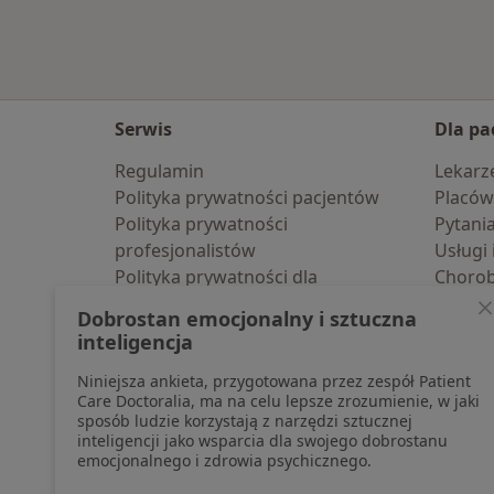
Serwis
Dla pa
Regulamin
Lekarz
Polityka prywatności pacjentów
Placów
Polityka prywatności
Pytani
profesjonalistów
Usługi 
Polityka prywatności dla
Choro
profesjonalistów, których dane
Pomoc
Dobrostan emocjonalny i sztuczna
pozyskaliśmy samodzielnie
Aplika
inteligencja
Polityka cookies
Blog d
Niniejsza ankieta, przygotowana przez zespół Patient
Jak działają wyniki wyszukiwania
Care Doctoralia, ma na celu lepsze zrozumienie, w jaki
Dostępność
sposób ludzie korzystają z narzędzi sztucznej
O nas
inteligencji jako wsparcia dla swojego dobrostanu
emocjonalnego i zdrowia psychicznego.
Praca
Rekrutujemy!
Partnerzy