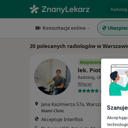
specjaliz
Konsultacje online
Ubezpiec
20 polecanych radiologów w Warszawie
Bezpieczne płatności
lek. Piotr Majcher
Radiolog, Ultrasonografis
Więcej
68 opinii
Jana Kazimierza 57a, Warszawa
•
Mapa
Szanuje
Mami Clinic
Akceptując
Akceptuje InterRisk
technologii