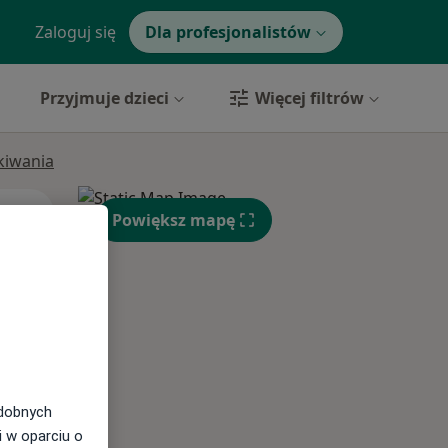
Zaloguj się
Dla profesjonalistów
Przyjmuje dzieci
Więcej filtrów
ukiwania
Pon,
Wt,
Śr,
Powiększ mapę
10 Sie
11 Sie
12 Sie
odobnych
i w oparciu o