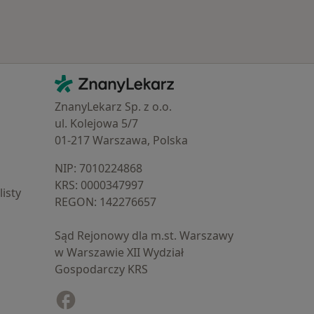
Kontakt
ZnanyLekarz - Strona główna
ZnanyLekarz Sp. z o.o.
ul. Kolejowa 5/7
01-217 Warszawa, Polska
NIP: ⁠7010224868
KRS: ⁠0000347997
isty
REGON: ⁠142276657
Sąd Rejonowy dla m.st. Warszawy
w Warszawie XII Wydział
Gospodarczy KRS
Facebook
otwiera się w nowej karcie