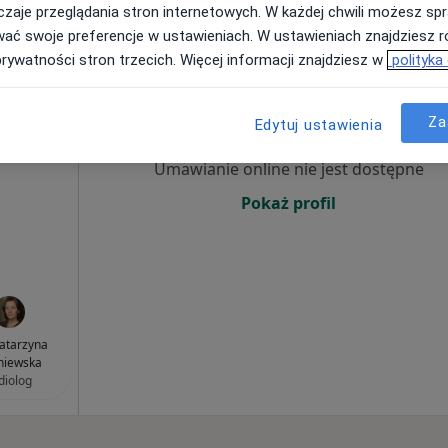
od 200 zł
zaje przeglądania stron internetowych. W każdej chwili możesz spr
wać swoje preferencje w ustawieniach. W ustawieniach znajdziesz ró
prywatności stron trzecich. Więcej informacji znajdziesz w
polityka
Dziś
Jutro
Sob,
Ndz,
6 Sie
7 Sie
8 Sie
9 Sie
Za
Edytuj ustawienia
Dietetyka
Umawianie online nie jest dostępne
Pokaż profil
Katarzyna
niewska
diolog