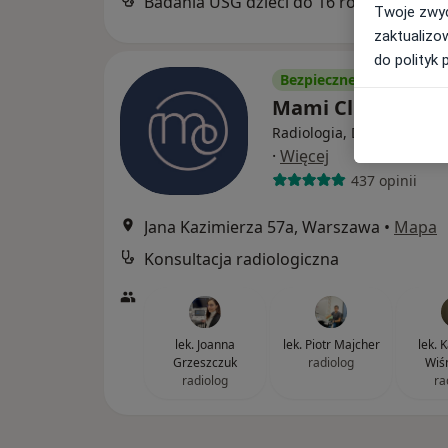
Badania USG dzieci do 16 roku życia
Twoje zwyc
zaktualizo
do polityk 
Bezpieczne płatności
Mami Clinic
Radiologia, Diagnostyka, 
·
Więcej
437 opinii
Jana Kazimierza 57a, Warszawa
•
Mapa
Konsultacja radiologiczna
lek. Joanna
lek. Piotr Majcher
lek. 
Grzeszczuk
radiolog
Wiś
radiolog
ra