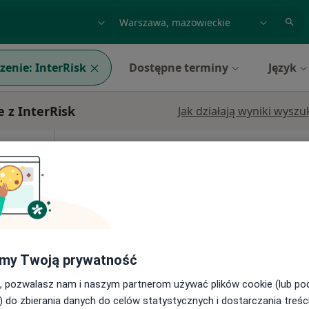
acja, badanie lub nazwisko
miasto lub dzielnica
zenie:
InterRisk
Dostępne terminy
Język
 z InterRisk
Jak działają wyniki wysz
Dziś
Jutro
Sob,
Ndz,
6 Sie
7 Sie
8 Sie
9 Sie
·
ta
Umawianie online nie jest dostępne
Poproś o wizytę
my Twoją prywatność
, pozwalasz nam i naszym partnerom używać plików cookie (lub p
) do zbierania danych do celów statystycznych i dostarczania treśc