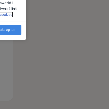
awdzić i
wnież linki
 cookies
Pon,
Wt,
Śr,
10 Sie
11 Sie
12 Sie
akceptuj