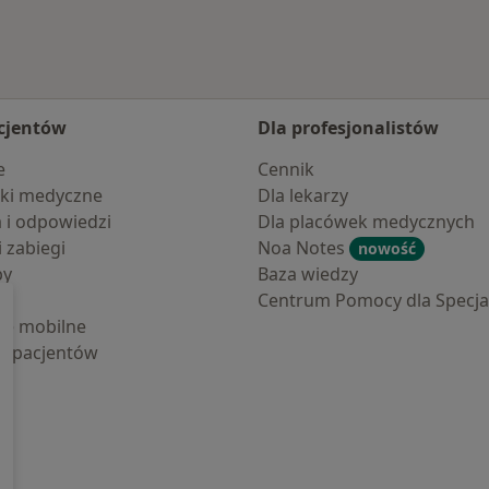
cjentów
Dla profesjonalistów
e
Cennik
ki medyczne
Dla lekarzy
a i odpowiedzi
Dla placówek medycznych
i zabiegi
Noa Notes
nowość
by
Baza wiedzy
Centrum Pomocy dla Specjal
cje mobilne
la pacjentów