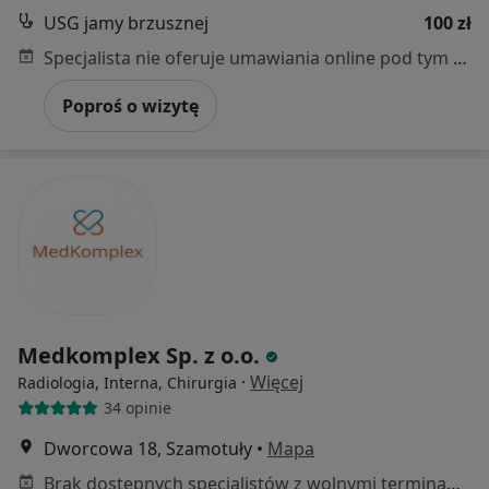
USG jamy brzusznej
100 zł
Specjalista nie oferuje umawiania online pod tym adresem.
Poproś o wizytę
Medkomplex Sp. z o.o.
·
Więcej
Radiologia, Interna, Chirurgia
34 opinie
Dworcowa 18, Szamotuły
•
Mapa
Brak dostępnych specjalistów z wolnymi terminami w tym centrum medycznym.