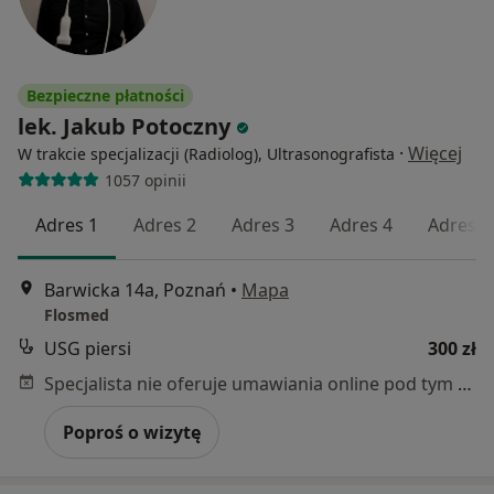
Bezpieczne płatności
lek. Jakub Potoczny
·
Więcej
W trakcie specjalizacji (Radiolog), Ultrasonografista
1057 opinii
Adres 1
Adres 2
Adres 3
Adres 4
Adres 5
Barwicka 14a, Poznań
•
Mapa
Flosmed
USG piersi
300 zł
Specjalista nie oferuje umawiania online pod tym adresem.
Poproś o wizytę