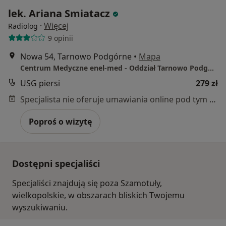
lek. Ariana Smiatacz
·
Więcej
Radiolog
9 opinii
Nowa 54, Tarnowo Podgórne
•
Mapa
Centrum Medyczne enel-med - Oddział Tarnowo Podgórne
USG piersi
279 zł
Specjalista nie oferuje umawiania online pod tym adresem.
Poproś o wizytę
Dostępni specjaliści
Specjaliści znajdują się poza Szamotuły,
wielkopolskie, w obszarach bliskich Twojemu
wyszukiwaniu.