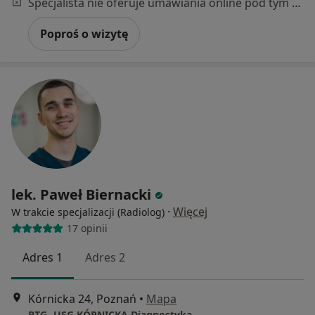
Specjalista nie oferuje umawiania online pod tym adresem.
Poproś o wizytę
lek. Paweł Biernacki
·
Więcej
W trakcie specjalizacji (Radiolog)
17 opinii
Adres 1
Adres 2
Kórnicka 24, Poznań
•
Mapa
RTG -USG KÓRNICKA Diagnostyka