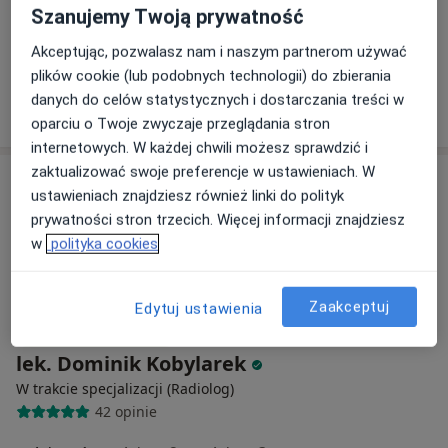
Centrum Medyczne Grupa LUX MED – Poznań, ul. Roosevelta 18
Szanujemy Twoją prywatność
USG piersi
od 349 zł
Akceptując, pozwalasz nam i naszym partnerom używać
Specjalista nie oferuje umawiania online pod tym adresem.
plików cookie (lub podobnych technologii) do zbierania
danych do celów statystycznych i dostarczania treści w
Poproś o wizytę
oparciu o Twoje zwyczaje przeglądania stron
internetowych. W każdej chwili możesz sprawdzić i
zaktualizować swoje preferencje w ustawieniach. W
ustawieniach znajdziesz również linki do polityk
prywatności stron trzecich. Więcej informacji znajdziesz
w
polityka cookies
Zaakceptuj
Edytuj ustawienia
Bezpieczne płatności
lek. Dominik Kobylarek
W trakcie specjalizacji (Radiolog)
42 opinie