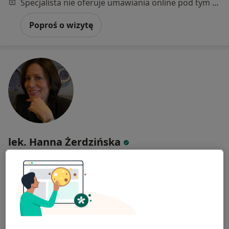
Specjalista nie oferuje umawiania online pod tym adresem.
Poproś o wizytę
lek. Hanna Żerdzińska
·
Więcej
Radiolog
132 opinie
Adres 1
Adres 2
Adres 3
Adres 4
Adres 5
Franklina Roosevelta 18, Poznań
•
Mapa