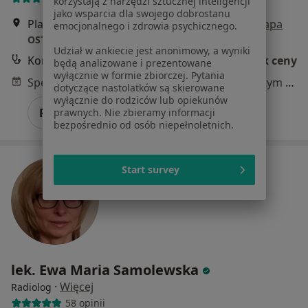
korzystają z narzędzi sztucznej inteligencji
jako wsparcia dla swojego dobrostanu
Plac Henryka Sienkiewicza 2/3, Szamotuły
•
Mapa
emocjonalnego i zdrowia psychicznego.
OSTOJA ZDROWIA LEKARZE SPECJALIŚCI
Udział w ankiecie jest anonimowy, a wyniki
Konsultacja radiologiczna
Brak ceny
będą analizowane i prezentowane
wyłącznie w formie zbiorczej. Pytania
Specjalista nie oferuje umawiania online pod tym adresem.
dotyczące nastolatków są skierowane
wyłącznie do rodziców lub opiekunów
Poproś o wizytę
prawnych. Nie zbieramy informacji
bezpośrednio od osób niepełnoletnich.
Start survey
lek. Ewa Maria Samolewska
·
Więcej
Radiolog
58 opinii