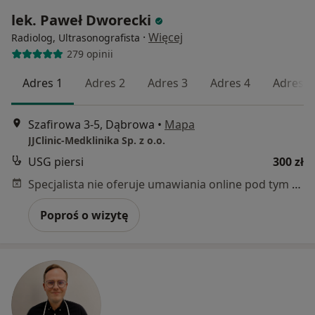
lek. Paweł Dworecki
·
Więcej
Radiolog, Ultrasonografista
279 opinii
Adres 1
Adres 2
Adres 3
Adres 4
Adres 5
Szafirowa 3-5, Dąbrowa
•
Mapa
JJClinic-Medklinika Sp. z o.o.
USG piersi
300 zł
Specjalista nie oferuje umawiania online pod tym adresem.
Poproś o wizytę