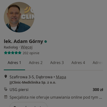
lek. Adam Górny
·
Więcej
Radiolog
202 opinie
Adres 1
Adres 2
Adres 3
Adres 4
Adres 5
Szafirowa 3-5, Dąbrowa
•
Mapa
JJClinic-Medklinika Sp. z o.o.
USG piersi
300 zł
Specjalista nie oferuje umawiania online pod tym adresem.