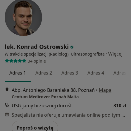
lek. Konrad Ostrowski
·
Więcej
W trakcie specjalizacji (Radiolog), Ultrasonografista
34 opinie
Adres 1
Adres 2
Adres 3
Adres 4
Adres 5
Abp. Antoniego Baraniaka 88, Poznań
•
Mapa
Centum Medicover Poznań Malta
USG jamy brzusznej dorośli
310 zł
Specjalista nie oferuje umawiania online pod tym adresem.
Poproś o wizytę