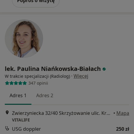
Poproś o wizytę
lek. Paulina Niańkowska-Białach
·
Więcej
W trakcie specjalizacji (Radiolog)
347 opinii
Adres 1
Adres 2
Zwierzyniecka 32/40 Skrzyżowanie ulic. Kraszewskiego i Zwierzyniecka, Poznań
•
Mapa
VITALIFE
USG doppler
250 zł