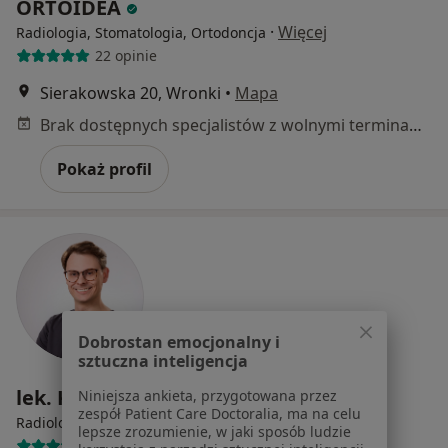
ORTOIDEA
·
Więcej
Radiologia, Stomatologia, Ortodoncja
22 opinie
Sierakowska 20, Wronki
•
Mapa
Brak dostępnych specjalistów z wolnymi terminami w tym centrum medycznym.
Pokaż profil
Dobrostan emocjonalny i
sztuczna inteligencja
lek. Krzysztof Grucki
Niniejsza ankieta, przygotowana przez
zespół Patient Care Doctoralia, ma na celu
·
Więcej
Radiolog, Ultrasonografista
lepsze zrozumienie, w jaki sposób ludzie
90 opinii