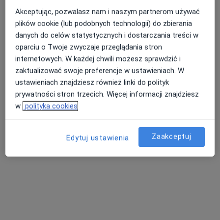
Akceptując, pozwalasz nam i naszym partnerom używać
plików cookie (lub podobnych technologii) do zbierania
danych do celów statystycznych i dostarczania treści w
Wyróżniony
Bezpieczne płatności
oparciu o Twoje zwyczaje przeglądania stron
lek. Olga Buczma
internetowych. W każdej chwili możesz sprawdzić i
·
Więcej
zaktualizować swoje preferencje w ustawieniach. W
Pulmonolog
ustawieniach znajdziesz również linki do polityk
38 opinii
prywatności stron trzecich. Więcej informacji znajdziesz
Kordylewskiego 1, Kraków
•
Mapa
w
polityka cookies
Centrum Medyczne UNIMED
Akceptuje TU Zdrowie
Zaakceptuj
Edytuj ustawienia
Konsultacja pulmonologiczna
270 zł
Specjalista nie oferuje umawiania online pod tym adresem.
Poproś o wizytę