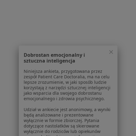
Partnerzy
Centrum prasowe
Kontakt
Dla pacjentów
Lekarze
Placówki medyczne
Dobrostan emocjonalny i
Pytania i odpowiedzi
sztuczna inteligencja
Usługi i zabiegi
Niniejsza ankieta, przygotowana przez
Choroby
zespół Patient Care Doctoralia, ma na celu
Pomoc
lepsze zrozumienie, w jaki sposób ludzie
korzystają z narzędzi sztucznej inteligencji
Aplikacje mobilne
jako wsparcia dla swojego dobrostanu
Blog dla pacjentów
emocjonalnego i zdrowia psychicznego.
Dla profesjonalistów
Udział w ankiecie jest anonimowy, a wyniki
będą analizowane i prezentowane
Cennik
wyłącznie w formie zbiorczej. Pytania
Dla lekarzy
dotyczące nastolatków są skierowane
wyłącznie do rodziców lub opiekunów
Dla placówek medycznych