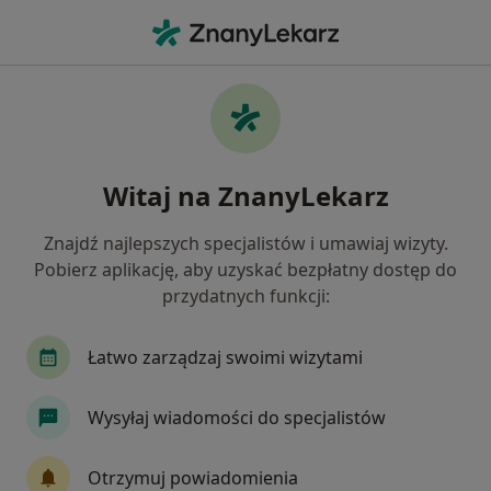
Me
Pulmonolog • Kraków, małopolskie
Filtry
Ubezpieczenie:
TU Zdrowie
20 polecanych pulmonologów w Krakowie z
Witaj na ZnanyLekarz
TU Zdrowie
Jak działają wyniki wyszukiwania
Znajdź najlepszych specjalistów i umawiaj wizyty.
Pobierz aplikację, aby uzyskać bezpłatny dostęp do
przydatnych funkcji:
Łatwo zarządzaj swoimi wizytami
Wysyłaj wiadomości do specjalistów
Wyróżniony
Bezpieczne płatności
Otrzymuj powiadomienia