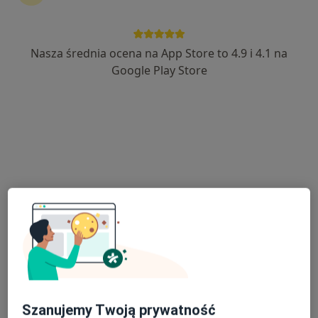
Paweł Sawicki
·
Więcej
Pulmonolog
111 opinii
Nasza średnia ocena na App Store to 4.9 i 4.1 na
Adres 1
Adres 2
Google Play Store
Kordylewskiego 1, Kraków
•
Mapa
Centrum Medyczne UNIMED
Akceptuje TU Zdrowie
Konsultacja pulmonologiczna
270 zł
Specjalista nie oferuje umawiania online pod tym adresem.
Poproś o wizytę
Szanujemy Twoją prywatność