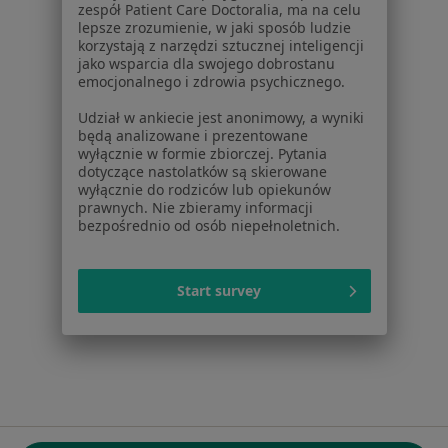
zespół Patient Care Doctoralia, ma na celu
ul. Kolejowa 5/7
lepsze zrozumienie, w jaki sposób ludzie
01-217 Warszawa, Polska
korzystają z narzędzi sztucznej inteligencji
jako wsparcia dla swojego dobrostanu
emocjonalnego i zdrowia psychicznego.
NIP: ⁠7010224868
KRS: ⁠0000347997
Udział w ankiecie jest anonimowy, a wyniki
REGON: ⁠142276657
będą analizowane i prezentowane
wyłącznie w formie zbiorczej. Pytania
dotyczące nastolatków są skierowane
Sąd Rejonowy dla m.st. Warszawy w Warszawie XII
wyłącznie do rodziców lub opiekunów
Wydział Gospodarczy KRS
prawnych. Nie zbieramy informacji
bezpośrednio od osób niepełnoletnich.
Facebook
otwiera się w nowej karcie
Start survey
otwiera się w nowej karcie
otwiera się w nowej karcie
otwiera się w nowej karcie
otwiera się w nowej karci
otwiera się
otwi
Polska
,
Türkiye
,
España
,
Italia
,
Deutschland
,
Česko
,
otwiera się w nowej karcie
otwiera się w nowej karcie
otwiera się w nowej karcie
otwiera się w nowej kar
otwiera się 
otwier
Portugal
,
México
,
Chile
,
Brasil
,
Argentina
,
Perú
,
otwiera się w nowej karc
Colombia
Płatności kartą