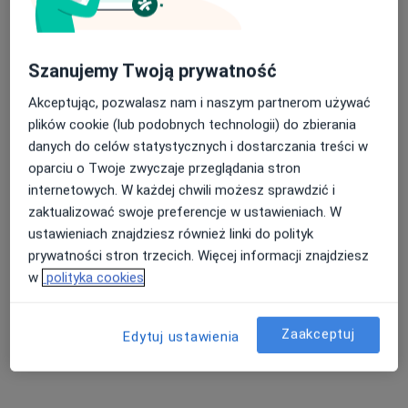
Niskie poczucie własnej wartości Toruń
Lęki Toruń
Nasza średnia ocena na App Store to 4.9 i 4.1 na
Szanujemy Twoją prywatność
Zaburzenia nastroju Toruń
Google Play Store
Akceptując, pozwalasz nam i naszym partnerom używać
Zaburzenia lękowe Toruń
plików cookie (lub podobnych technologii) do zbierania
danych do celów statystycznych i dostarczania treści w
Więcej (15)
oparciu o Twoje zwyczaje przeglądania stron
Więcej w kategorii: Najczęście leczone chorob
internetowych. W każdej chwili możesz sprawdzić i
zaktualizować swoje preferencje w ustawieniach. W
Strona Główna
Psychoterapeuta
Toruń
Enel-Med
Zmień miasto
ustawieniach znajdziesz również linki do polityk
prywatności stron trzecich. Więcej informacji znajdziesz
w
polityka cookies
Zaakceptuj
Edytuj ustawienia