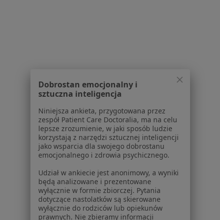
Dla lekarzy
Dla placówek medycznych
Noa Notes
nowość
Baza wiedzy
Centrum Pomocy dla Specjalisty
Kontakt
ZnanyLekarz - Strona główna
Dobrostan emocjonalny i
sztuczna inteligencja
ZnanyLekarz Sp. z o.o.
ul. Kolejowa 5/7
Niniejsza ankieta, przygotowana przez
01-217 Warszawa, Polska
zespół Patient Care Doctoralia, ma na celu
lepsze zrozumienie, w jaki sposób ludzie
korzystają z narzędzi sztucznej inteligencji
NIP: ⁠7010224868
jako wsparcia dla swojego dobrostanu
KRS: ⁠0000347997
emocjonalnego i zdrowia psychicznego.
REGON: ⁠142276657
Udział w ankiecie jest anonimowy, a wyniki
będą analizowane i prezentowane
Sąd Rejonowy dla m.st. Warszawy w Warszawie XII
wyłącznie w formie zbiorczej. Pytania
Wydział Gospodarczy KRS
dotyczące nastolatków są skierowane
wyłącznie do rodziców lub opiekunów
Facebook
otwiera się w nowej karcie
prawnych. Nie zbieramy informacji