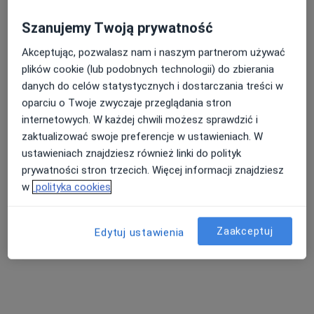
Medicover
Szanujemy Twoją prywatność
Nasza średnia ocena na App Store to 4.9 i 4.1 na
Akceptując, pozwalasz nam i naszym partnerom używać
Google Play Store
plików cookie (lub podobnych technologii) do zbierania
danych do celów statystycznych i dostarczania treści w
oparciu o Twoje zwyczaje przeglądania stron
internetowych. W każdej chwili możesz sprawdzić i
zaktualizować swoje preferencje w ustawieniach. W
ustawieniach znajdziesz również linki do polityk
prywatności stron trzecich. Więcej informacji znajdziesz
w
polityka cookies
Zaakceptuj
Edytuj ustawienia
Nie znaleźliśmy specjalistów spełniających
podane kryteria