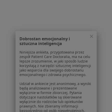
Dla placówek medycznych
Noa Notes
nowość
Baza wiedzy
Centrum Pomocy dla Specjalisty
Kontakt
ZnanyLekarz - Strona główna
Dobrostan emocjonalny i
ZnanyLekarz Sp. z o.o.
sztuczna inteligencja
ul. Kolejowa 5/7
Niniejsza ankieta, przygotowana przez
01-217 Warszawa, Polska
zespół Patient Care Doctoralia, ma na celu
lepsze zrozumienie, w jaki sposób ludzie
NIP: ⁠7010224868
korzystają z narzędzi sztucznej inteligencji
jako wsparcia dla swojego dobrostanu
KRS: ⁠0000347997
emocjonalnego i zdrowia psychicznego.
REGON: ⁠142276657
Udział w ankiecie jest anonimowy, a wyniki
będą analizowane i prezentowane
Sąd Rejonowy dla m.st. Warszawy w Warszawie XII
wyłącznie w formie zbiorczej. Pytania
Wydział Gospodarczy KRS
dotyczące nastolatków są skierowane
wyłącznie do rodziców lub opiekunów
Facebook
otwiera się w nowej karcie
prawnych. Nie zbieramy informacji
bezpośrednio od osób niepełnoletnich.