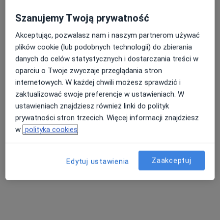
Szanujemy Twoją prywatność
Akceptując, pozwalasz nam i naszym partnerom używać
Nasza średnia ocena na App Store to 4.9 i 4.1 na
plików cookie (lub podobnych technologii) do zbierania
Google Play Store
danych do celów statystycznych i dostarczania treści w
oparciu o Twoje zwyczaje przeglądania stron
internetowych. W każdej chwili możesz sprawdzić i
zaktualizować swoje preferencje w ustawieniach. W
ustawieniach znajdziesz również linki do polityk
prywatności stron trzecich. Więcej informacji znajdziesz
w
polityka cookies
Zaakceptuj
Edytuj ustawienia
Nie znaleźliśmy specjalistów spełniających
podane kryteria