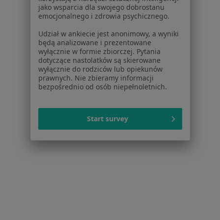
Centrum Pomocy dla Specjalisty
jako wsparcia dla swojego dobrostanu
emocjonalnego i zdrowia psychicznego.
Kontakt
ZnanyLekarz - Strona główna
Udział w ankiecie jest anonimowy, a wyniki
będą analizowane i prezentowane
ZnanyLekarz Sp. z o.o.
wyłącznie w formie zbiorczej. Pytania
ul. Kolejowa 5/7
dotyczące nastolatków są skierowane
wyłącznie do rodziców lub opiekunów
01-217 Warszawa, Polska
prawnych. Nie zbieramy informacji
bezpośrednio od osób niepełnoletnich.
NIP: ⁠7010224868
KRS: ⁠0000347997
REGON: ⁠142276657
Start survey
Sąd Rejonowy dla m.st. Warszawy w Warszawie XII
Wydział Gospodarczy KRS
Facebook
otwiera się w nowej karcie
otwiera się w nowej karcie
otwiera się w nowej karcie
otwiera się w nowej karcie
otwiera się w nowej karci
otwiera się
otwi
Polska
,
Türkiye
,
España
,
Italia
,
Deutschland
,
Česko
,