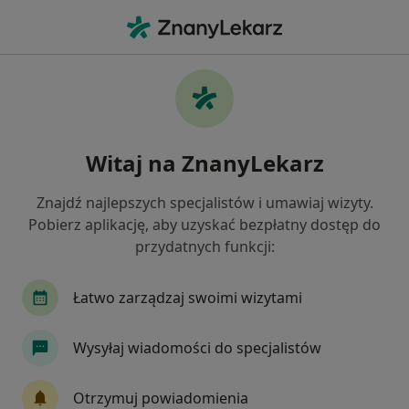
Me
Psychiatra • Siemianowice Śląskie, śląskie
Filtry
Ubezpieczenie:
LUX MED
20 polecanych psychiatrów w
Witaj na ZnanyLekarz
Siemianowicach Śląskich z LUX MED
Jak działają wyniki wyszukiwania
Znajdź najlepszych specjalistów i umawiaj wizyty.
Pobierz aplikację, aby uzyskać bezpłatny dostęp do
przydatnych funkcji:
Łatwo zarządzaj swoimi wizytami
Wysyłaj wiadomości do specjalistów
lek. Kamil Parkitny
Otrzymuj powiadomienia
·
Więcej
W trakcie specjalizacji (Psychiatra)