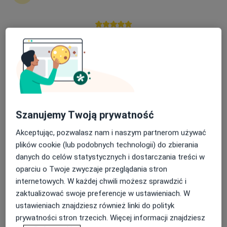
15 opinii
Adama Mickiewicza 3/1, Piekary Śląskie
•
Mapa
Nasza średnia ocena na App Store to 4.9 i 4.1 na
Centrum Medyczne Medilux24
Google Play Store
Akceptuje LUX MED
Konsultacja psychiatryczna
od 300 zł
Specjalista nie oferuje umawiania online pod tym adresem.
Poproś o wizytę
Szanujemy Twoją prywatność
Akceptując, pozwalasz nam i naszym partnerom używać
plików cookie (lub podobnych technologii) do zbierania
danych do celów statystycznych i dostarczania treści w
oparciu o Twoje zwyczaje przeglądania stron
internetowych. W każdej chwili możesz sprawdzić i
zaktualizować swoje preferencje w ustawieniach. W
ustawieniach znajdziesz również linki do polityk
prywatności stron trzecich. Więcej informacji znajdziesz