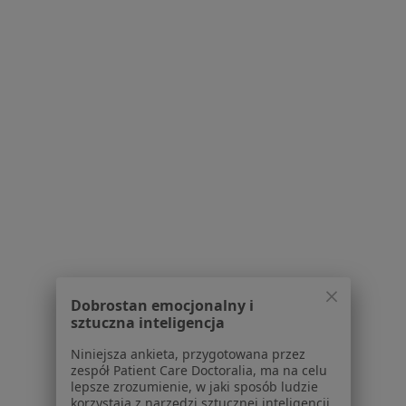
Kontakt
Dla pacjentów
Lekarze
Placówki medyczne
Pytania i odpowiedzi
Usługi i zabiegi
Choroby
Pomoc
Aplikacje mobilne
Blog dla pacjentów
Dla profesjonalistów
Cennik
Dobrostan emocjonalny i
sztuczna inteligencja
Dla lekarzy
Dla placówek medycznych
Niniejsza ankieta, przygotowana przez
Noa Notes
zespół Patient Care Doctoralia, ma na celu
nowość
lepsze zrozumienie, w jaki sposób ludzie
Baza wiedzy
korzystają z narzędzi sztucznej inteligencji