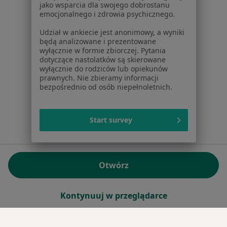
jako wsparcia dla swojego dobrostanu
emocjonalnego i zdrowia psychicznego.
Sąd Rejonowy dla m.st. Warszawy w Warszawie XII
Wydział Gospodarczy KRS
Udział w ankiecie jest anonimowy, a wyniki
będą analizowane i prezentowane
wyłącznie w formie zbiorczej. Pytania
Facebook
otwiera się w nowej karcie
dotyczące nastolatków są skierowane
wyłącznie do rodziców lub opiekunów
prawnych. Nie zbieramy informacji
bezpośrednio od osób niepełnoletnich.
otwiera się w nowej karcie
otwiera się w nowej karcie
otwiera się w nowej karcie
otwiera się w nowej karci
otwiera się
otwi
Polska
,
Türkiye
,
España
,
Italia
,
Deutschland
,
Česko
,
otwiera się w nowej karcie
otwiera się w nowej karcie
otwiera się w nowej karcie
otwiera się w nowej kar
otwiera się 
otwier
Portugal
,
México
,
Chile
,
Brasil
,
Argentina
,
Perú
,
otwiera się w nowej karc
Colombia
Start survey
Płatności kartą
ROZPORZĄDZENIE (UE) 2022/2065 (DSA) art. 24:
Otwórz
15.395.179 użytkowników/miesiąc - Czerwiec 2026
www.znanylekarz.pl © 2026 - Znajdź lekarza i umów
Kontynuuj w przeglądarce
wizytę