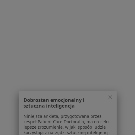
Blog dla pacjentów
Dla profesjonalistów
Cennik
Dla lekarzy
Dla placówek medycznych
Noa Notes
nowość
Baza wiedzy
Centrum Pomocy dla Specjalisty
Kontakt
ZnanyLekarz - Strona główna
ZnanyLekarz Sp. z o.o.
ul. Kolejowa 5/7
Dobrostan emocjonalny i
01-217 Warszawa, Polska
sztuczna inteligencja
Niniejsza ankieta, przygotowana przez
NIP: ⁠7010224868
zespół Patient Care Doctoralia, ma na celu
KRS: ⁠0000347997
lepsze zrozumienie, w jaki sposób ludzie
REGON: ⁠142276657
korzystają z narzędzi sztucznej inteligencji