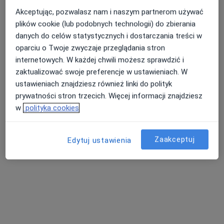
Akceptując, pozwalasz nam i naszym partnerom używać
plików cookie (lub podobnych technologii) do zbierania
danych do celów statystycznych i dostarczania treści w
Nasza średnia ocena na App Store to 4.9 i 4.1 na
Nie znaleźliśmy specjalistów spełniających
oparciu o Twoje zwyczaje przeglądania stron
Google Play Store
podane kryteria
internetowych. W każdej chwili możesz sprawdzić i
zaktualizować swoje preferencje w ustawieniach. W
Rozważ usunięcie niektórych filtrów:
ustawieniach znajdziesz również linki do polityk
Ubezpieczenia
prywatności stron trzecich. Więcej informacji znajdziesz
w
polityka cookies
Zaakceptuj
Edytuj ustawienia
Serwis
Regulamin
Polityka prywatności pacjentów
Polityka prywatności profesjonalistów