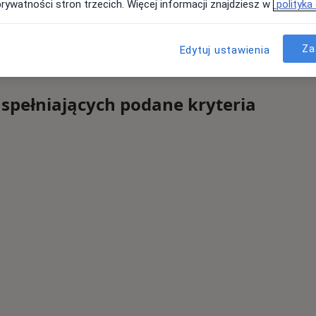
prywatności stron trzecich. Więcej informacji znajdziesz w
polityka
Za
Edytuj ustawienia
 spełniających podane kryteria