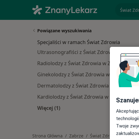
specjaliz
Powiązane wyszukiwania
Specjaliści w ramach Świat Zdrowia
Ultrasonografiści z Świat Zdrowia w Zabrz
Radiolodzy z Świat Zdrowia w Zabrzu
Ginekolodzy z Świat Zdrowia w Zabrzu
Dermatolodzy z Świat Zdrowia w Zabrzu
Kardiolodzy z Świat Zdrowia w Zabrzu
Szanuje
Więcej (1)
Akceptując
Więcej w kategorii: Specjaliści w r
technologii
Twoje zwyc
zaktualizo
Strona Główna
Zabrze
Świat Zdrowia