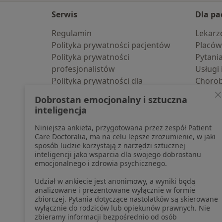
Serwis
Dla pa
Regulamin
Lekarz
Polityka prywatności pacjentów
Placów
Polityka prywatności
Pytani
profesjonalistów
Usługi 
Polityka prywatności dla
Choro
profesjonalistów, których dane
Pomoc
Dobrostan emocjonalny i sztuczna
pozyskaliśmy samodzielnie
Aplika
inteligencja
Polityka cookies
Blog d
Niniejsza ankieta, przygotowana przez zespół Patient
Jak działają wyniki wyszukiwania
Care Doctoralia, ma na celu lepsze zrozumienie, w jaki
Dostępność
sposób ludzie korzystają z narzędzi sztucznej
O nas
inteligencji jako wsparcia dla swojego dobrostanu
emocjonalnego i zdrowia psychicznego.
Praca
Rekrutujemy!
Partnerzy
Udział w ankiecie jest anonimowy, a wyniki będą
Centrum prasowe
analizowane i prezentowane wyłącznie w formie
zbiorczej. Pytania dotyczące nastolatków są skierowane
Kontakt
wyłącznie do rodziców lub opiekunów prawnych. Nie
zbieramy informacji bezpośrednio od osób