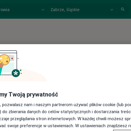
acja, badanie lub nazwisko
miasto lub dzielnica
u
my Twoją prywatność
, pozwalasz nam i naszym partnerom używać plików cookie (lub p
amach Świat Zdrowia
) do zbierania danych do celów statystycznych i dostarczania treśc
zaje przeglądania stron internetowych. W każdej chwili możesz spr
wać swoje preferencje w ustawieniach. W ustawieniach znajdziesz ró