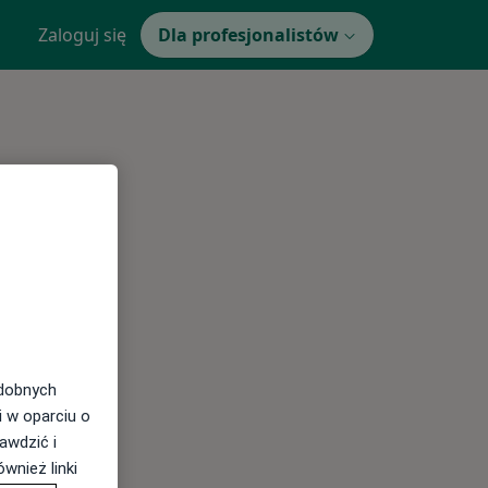
Zaloguj się
Dla profesjonalistów
odobnych
i w oparciu o
awdzić i
wnież linki