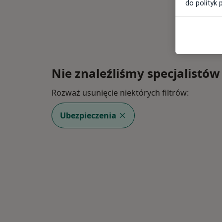
do polityk 
Nie znaleźliśmy specjalistów
Rozważ usunięcie niektórych filtrów:
Ubezpieczenia