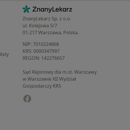
Kontakt
ZnanyLekarz - Strona główna
ZnanyLekarz Sp. z o.o.
ul. Kolejowa 5/7
01-217 Warszawa, Polska
NIP: ⁠7010224868
KRS: ⁠0000347997
isty
REGON: ⁠142276657
Sąd Rejonowy dla m.st. Warszawy
w Warszawie XII Wydział
Gospodarczy KRS
Facebook
otwiera się w nowej karcie