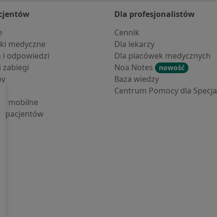
cjentów
Dla profesjonalistów
e
Cennik
ki medyczne
Dla lekarzy
a i odpowiedzi
Dla placówek medycznych
i zabiegi
Noa Notes
nowość
by
Baza wiedzy
Centrum Pomocy dla Specjal
cje mobilne
la pacjentów