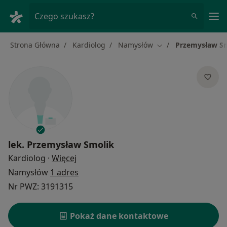
Me
Czego szukasz?
Strona Główna
Kardiolog
Namysłów
Przemysław S
Zmień miasto
lek.
Przemysław Smolik
O specjalizacjach
Kardiolog
·
Więcej
Namysłów
1 adres
Nr PWZ: 3191315
Pokaż dane kontaktowe