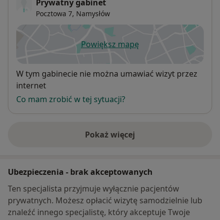
Prywatny gabinet
Pocztowa 7,
Namysłów
Powiększ mapę
otwiera się w nowej karcie
Dostępność
W tym gabinecie nie można umawiać wizyt przez
internet
Co mam zrobić w tej sytuacji?
Pokaż więcej
o adresie
Ubezpieczenia - brak akceptowanych
Ten specjalista przyjmuje wyłącznie pacjentów
prywatnych. Możesz opłacić wizytę samodzielnie lub
znaleźć innego specjalistę, który akceptuje Twoje