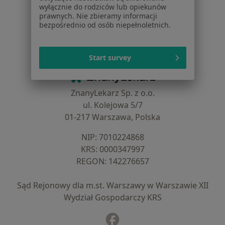
Dla lekarzy
wyłącznie do rodziców lub opiekunów
Dla placówek medycznych
prawnych. Nie zbieramy informacji
Noa Notes
nowość
bezpośrednio od osób niepełnoletnich.
Baza wiedzy
Centrum Pomocy dla Specjalisty
Start survey
Kontakt
ZnanyLekarz - Strona główna
ZnanyLekarz Sp. z o.o.
ul. Kolejowa 5/7
01-217 Warszawa, Polska
NIP: ⁠7010224868
KRS: ⁠0000347997
REGON: ⁠142276657
Sąd Rejonowy dla m.st. Warszawy w Warszawie XII
Wydział Gospodarczy KRS
Facebook
otwiera się w nowej karcie