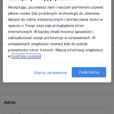
Nadciśnienie tętnicze
Niewydolność serca
Akceptując, pozwalasz nam i naszym partnerom używać
Zaburzenia rytmu serca
Choroba wieńcowa
plików cookie (lub podobnych technologii) do zbierania
a11y_sr_more_diseases
Choroby serca
+8
danych do celów statystycznych i dostarczania treści w
oparciu o Twoje zwyczaje przeglądania stron
internetowych. W każdej chwili możesz sprawdzić i
Pokaż więcej
o doświadczeniu
zaktualizować swoje preferencje w ustawieniach. W
ustawieniach znajdziesz również linki do polityk
prywatności stron trzecich. Więcej informacji znajdziesz
Usługi i ceny
w
polityka cookies
Brak informacji o usługach i cenach
Ten lekarz nie dodał jeszcze informacji o usługach i
Zaakceptuj
Edytuj ustawienia
cenach.
Adres