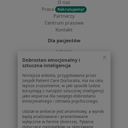
O nas
Praca
Rekrutujemy!
Partnerzy
Centrum prasowe
Kontakt
Dla pacjentów
Lekarze
Placówki medyczne
Dobrostan emocjonalny i
Pytania i odpowiedzi
sztuczna inteligencja
Usługi i zabiegi
Niniejsza ankieta, przygotowana przez
Choroby
zespół Patient Care Doctoralia, ma na celu
Pomoc
lepsze zrozumienie, w jaki sposób ludzie
korzystają z narzędzi sztucznej inteligencji
Aplikacje mobilne
jako wsparcia dla swojego dobrostanu
Blog dla pacjentów
emocjonalnego i zdrowia psychicznego.
Dla profesjonalistów
Udział w ankiecie jest anonimowy, a wyniki
będą analizowane i prezentowane
Cennik
wyłącznie w formie zbiorczej. Pytania
dotyczące nastolatków są skierowane