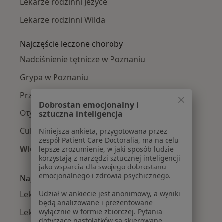
Lekarze rodzinni Jeżyce
Lekarze rodzinni Wilda
Najczęście leczone choroby
Nadciśnienie tętnicze w Poznaniu
Grypa w Poznaniu
Przeziębienie w Poznaniu
Dobrostan emocjonalny i
Otyłość w Poznaniu
sztuczna inteligencja
Cukrzyca w Poznaniu
Niniejsza ankieta, przygotowana przez
zespół Patient Care Doctoralia, ma na celu
Więcej (15)
lepsze zrozumienie, w jaki sposób ludzie
korzystają z narzędzi sztucznej inteligencji
Więcej w kategorii: Najczęście leczone chorob
jako wsparcia dla swojego dobrostanu
emocjonalnego i zdrowia psychicznego.
Najpopularniejsze ubezpieczenia
Lekarze rodzinni z Allianz w Poznaniu
Udział w ankiecie jest anonimowy, a wyniki
będą analizowane i prezentowane
Lekarze rodzinni z PZU Zdrowie w Poznaniu
wyłącznie w formie zbiorczej. Pytania
dotyczące nastolatków są skierowane