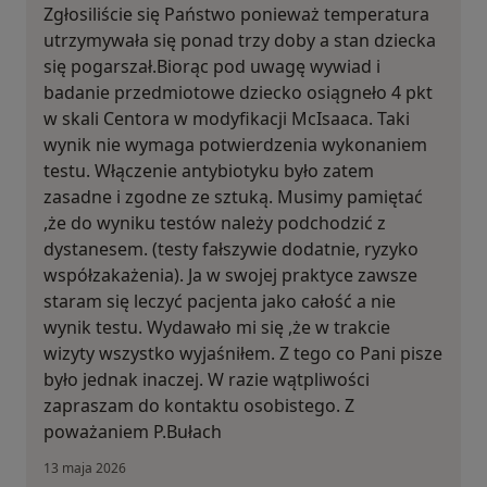
Zgłosiliście się Państwo ponieważ temperatura
utrzymywała się ponad trzy doby a stan dziecka
się pogarszał.Biorąc pod uwagę wywiad i
badanie przedmiotowe dziecko osiągneło 4 pkt
w skali Centora w modyfikacji McIsaaca. Taki
wynik nie wymaga potwierdzenia wykonaniem
testu. Włączenie antybiotyku było zatem
zasadne i zgodne ze sztuką. Musimy pamiętać
,że do wyniku testów należy podchodzić z
dystanesem. (testy fałszywie dodatnie, ryzyko
współzakażenia). Ja w swojej praktyce zawsze
staram się leczyć pacjenta jako całość a nie
wynik testu. Wydawało mi się ,że w trakcie
wizyty wszystko wyjaśniłem. Z tego co Pani pisze
było jednak inaczej. W razie wątpliwości
zapraszam do kontaktu osobistego. Z
poważaniem P.Bułach
13 maja 2026