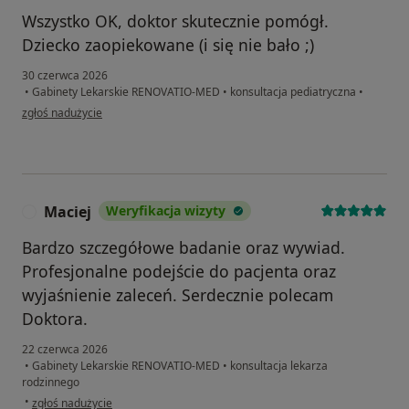
Wszystko OK, doktor skutecznie pomógł.
Dziecko zaopiekowane (i się nie bało ;)
30 czerwca 2026
•
Gabinety Lekarskie RENOVATIO-MED
•
konsultacja pediatryczna
•
w opinii użytkownika JM
zgłoś nadużycie
Maciej
Weryfikacja wizyty
M
Bardzo szczegółowe badanie oraz wywiad.
Profesjonalne podejście do pacjenta oraz
wyjaśnienie zaleceń. Serdecznie polecam
Doktora.
22 czerwca 2026
•
Gabinety Lekarskie RENOVATIO-MED
•
konsultacja lekarza
rodzinnego
w opinii użytkownika Maciej
•
zgłoś nadużycie