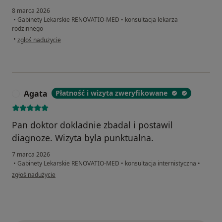
8 marca 2026
•
Gabinety Lekarskie RENOVATIO-MED
•
konsultacja lekarza
rodzinnego
w opinii użytkownika Maja
•
zgłoś nadużycie
Agata
Płatność i wizyta zweryfikowane
A
Pan doktor dokladnie zbadal i postawil
diagnoze. Wizyta byla punktualna.
7 marca 2026
•
Gabinety Lekarskie RENOVATIO-MED
•
konsultacja internistyczna
•
w opinii użytkownika Agata
zgłoś nadużycie