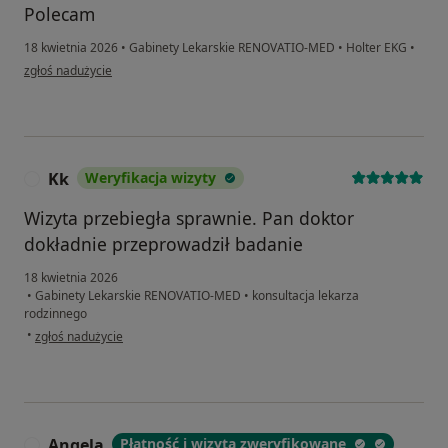
Polecam
18 kwietnia 2026
•
Gabinety Lekarskie RENOVATIO-MED
•
Holter EKG
•
w opinii użytkownika Hanna
zgłoś nadużycie
Kk
Weryfikacja wizyty
K
Wizyta przebiegła sprawnie. Pan doktor
dokładnie przeprowadził badanie
18 kwietnia 2026
•
Gabinety Lekarskie RENOVATIO-MED
•
konsultacja lekarza
rodzinnego
w opinii użytkownika Kk
•
zgłoś nadużycie
Angela
Płatność i wizyta zweryfikowane
A