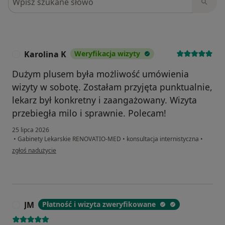
Karolina K
Weryfikacja wizyty
K
Dużym plusem była możliwość umówienia
wizyty w sobotę. Zostałam przyjęta punktualnie,
lekarz był konkretny i zaangażowany. Wizyta
przebiegła milo i sprawnie. Polecam!
25 lipca 2026
•
Gabinety Lekarskie RENOVATIO-MED
•
konsultacja internistyczna
•
w opinii użytkownika Karolina K
zgłoś nadużycie
JM
Płatność i wizyta zweryfikowane
J