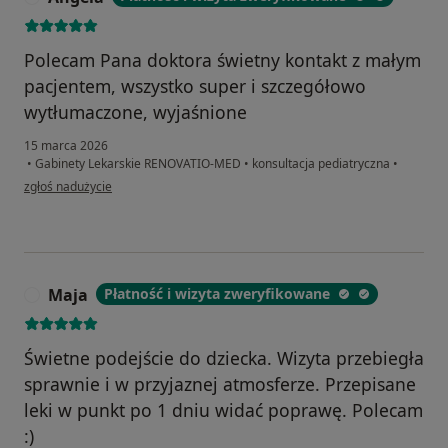
Polecam Pana doktora świetny kontakt z małym
pacjentem, wszystko super i szczegółowo
wytłumaczone, wyjaśnione
15 marca 2026
•
Gabinety Lekarskie RENOVATIO-MED
•
konsultacja pediatryczna
•
w opinii użytkownika Angela
zgłoś nadużycie
Maja
Płatność i wizyta zweryfikowane
M
Świetne podejście do dziecka. Wizyta przebiegła
sprawnie i w przyjaznej atmosferze. Przepisane
leki w punkt po 1 dniu widać poprawę. Polecam
:)