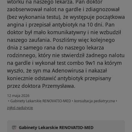
wtorku na naszego lekarza. Pan doktor
zaobserwował nalot na gardle i zdiagnozował
(bez wykonania testu), że występuje początkowa
angina i przepisał antybiotyk na 10 dni. Pan
doktor był mało komunikatywny i nie wzbudził
naszego zaufania. Poszliśmy więc kolejnego
dnia z samego rana do naszego lekarza
rodzinnego, który nie stwierdził żadnego nalotu
na gardle i wykonał test combo 9w1 na którym
wyszło, że syn ma Adenowirusa i nakazał
koniecznie odstawić antybiotyk przepisany
przez doktora Przemysława.
12 maja 2026
•
Gabinety Lekarskie RENOVATIO-MED
•
konsultacja pediatryczna
•
w opinii użytkownika K
zgłoś nadużycie
Gabinety Lekarskie RENOVATIO-MED