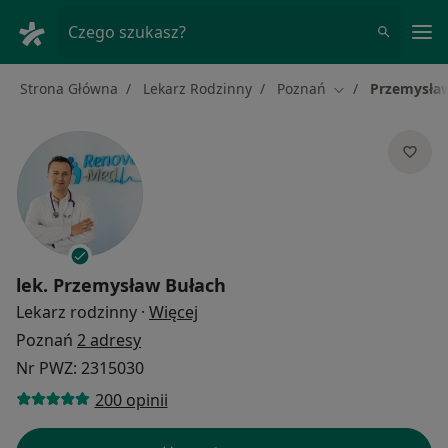
Me
Czego szukasz?
Strona Główna
Lekarz Rodzinny
Poznań
Przemysła
Zmień miasto
lek.
Przemysław Bułach
O specjalizacjach
Lekarz rodzinny
·
Więcej
Poznań
2 adresy
Nr PWZ: 2315030
200 opinii