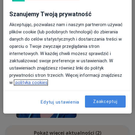
Szanowni Pacjenci - 10 MAJA do POZNANIA
zapraszam na KONSULTACJE PEDIATRYCZNE i USG
Szanujemy Twoją prywatność
PŁUC u DZIECI do dr Agnieszki Legierskiej z Kliniki
Akceptując, pozwalasz nam i naszym partnerom używać
Pneumonologii, Alergologii Dziecięcej i
plików cookie (lub podobnych technologii) do zbierania
Immunologii Klinicznej w Poznaniu
danych do celów statystycznych i dostarczania treści w
https://www.znanylekarz.pl/agnieszka-legierska-
Dowiedz się więcej
oparciu o Twoje zwyczaje przeglądania stron
2/pediatra/poznan
09/05/2026
internetowych. W każdej chwili możesz sprawdzić i
zaktualizować swoje preferencje w ustawieniach. W
ustawieniach znajdziesz również linki do polityk
prywatności stron trzecich. Więcej informacji znajdziesz
w
polityka cookies
Zaakceptuj
Edytuj ustawienia
Pokaż więcej aktualności (2)