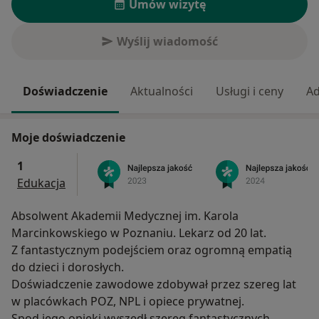
Umów wizytę
Wyślij wiadomość
Doświadczenie
Aktualności
Usługi i ceny
Ad
Moje doświadczenie
1
Edukacja
Absolwent Akademii Medycznej im. Karola
Marcinkowskiego w Poznaniu. Lekarz od 20 lat.
Z fantastycznym podejściem oraz ogromną empatią
do dzieci i dorosłych.
Doświadczenie zawodowe zdobywał przez szereg lat
w placówkach POZ, NPL i opiece prywatnej.
Spod jego opieki wyszedł szereg fantastycznych