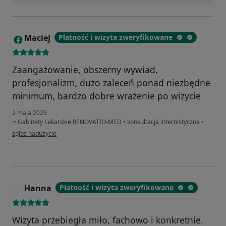
Maciej
Płatność i wizyta zweryfikowane
M
Zaangażowanie, obszerny wywiad,
profesjonalizm, dużo zaleceń ponad niezbędne
minimum, bardzo dobre wrażenie po wizycie
2 maja 2026
•
Gabinety Lekarskie RENOVATIO-MED
•
konsultacja internistyczna
•
w opinii użytkownika Maciej
zgłoś nadużycie
Hanna
Płatność i wizyta zweryfikowane
H
Wizyta przebiegła miło, fachowo i konkretnie.