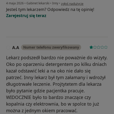
w opinii użytkownika Piotr
4 maja 2026
•
Gabinet lekarski
•
Inny
•
zgłoś nadużycie
Jesteś tym lekarzem? Odpowiedz na tę opinię!
Zarejestruj się teraz
A.A
Numer telefonu zweryfikowany
A
Lekarz podszedł bardzo nie poważnie do wizyty.
Oko po oparzeniu detergentem po kilku dniach
kazał odstawić leki a na oko nie dało się
patrzeć. Inny lekarz był tym załamany i wdrożył
długotrwałe leczenie. Projtytetem dla lekarza
było pytanie gdzie pacjentka pracuje.
WIDOCZNIE było to bardzo znaczące czy
kopalnia czy elektrownia, bo w spolce to już
można z jednym okiem pracować.