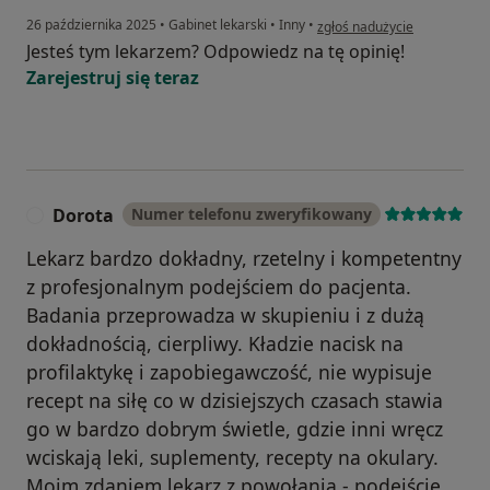
w opinii użytkownika A.A
26 października 2025
•
Gabinet lekarski
•
Inny
•
zgłoś nadużycie
Jesteś tym lekarzem? Odpowiedz na tę opinię!
Zarejestruj się teraz
Dorota
Numer telefonu zweryfikowany
D
Lekarz bardzo dokładny, rzetelny i kompetentny
z profesjonalnym podejściem do pacjenta.
Badania przeprowadza w skupieniu i z dużą
dokładnością, cierpliwy. Kładzie nacisk na
profilaktykę i zapobiegawczość, nie wypisuje
recept na siłę co w dzisiejszych czasach stawia
go w bardzo dobrym świetle, gdzie inni wręcz
wciskają leki, suplementy, recepty na okulary.
Moim zdaniem lekarz z powołania - podejście