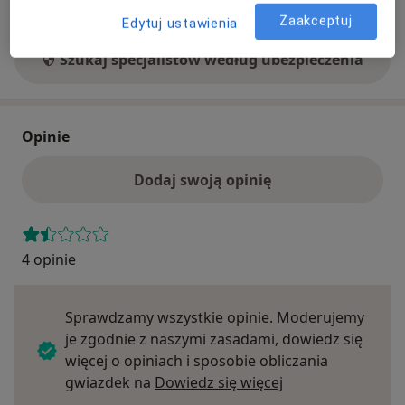
ubezpieczenie.
Zaakceptuj
Edytuj ustawienia
Szukaj specjalistów według ubezpieczenia
Opinie
Dodaj swoją opinię
4 opinie
Sprawdzamy wszystkie opinie. Moderujemy
je zgodnie z naszymi zasadami, dowiedz się
więcej o opiniach i sposobie obliczania
Dowiedz się więce
gwiazdek na
Dowiedz się więcej