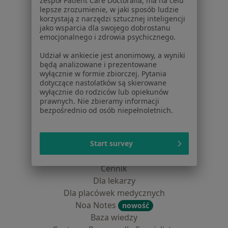
zespół Patient Care Doctoralia, ma na celu
Kontakt
lepsze zrozumienie, w jaki sposób ludzie
korzystają z narzędzi sztucznej inteligencji
Dla pacjentów
jako wsparcia dla swojego dobrostanu
emocjonalnego i zdrowia psychicznego.
Lekarze
Udział w ankiecie jest anonimowy, a wyniki
Placówki medyczne
będą analizowane i prezentowane
Pytania i odpowiedzi
wyłącznie w formie zbiorczej. Pytania
Usługi i zabiegi
dotyczące nastolatków są skierowane
wyłącznie do rodziców lub opiekunów
Choroby
prawnych. Nie zbieramy informacji
Pomoc
bezpośrednio od osób niepełnoletnich.
Aplikacje mobilne
Blog dla pacjentów
Start survey
Dla profesjonalistów
Cennik
Dla lekarzy
Dla placówek medycznych
Noa Notes
nowość
Baza wiedzy