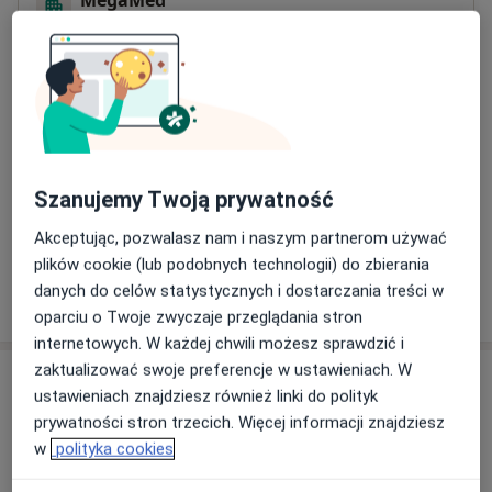
MegaMed
Czapliniecka 93/95,
97-400
Bełchatów
Powiększ mapę
otwiera się w nowej karcie
Dostępność
W tym gabinecie nie można umawiać wizyt przez
internet
Szanujemy Twoją prywatność
Co mam zrobić w tej sytuacji?
Akceptując, pozwalasz nam i naszym partnerom używać
plików cookie (lub podobnych technologii) do zbierania
danych do celów statystycznych i dostarczania treści w
Pokaż więcej
o adresie
oparciu o Twoje zwyczaje przeglądania stron
internetowych. W każdej chwili możesz sprawdzić i
zaktualizować swoje preferencje w ustawieniach. W
Ubezpieczenia - brak akceptowanych
ustawieniach znajdziesz również linki do polityk
Ten specjalista przyjmuje wyłącznie pacjentów
prywatności stron trzecich. Więcej informacji znajdziesz
prywatnych. Możesz opłacić wizytę samodzielnie lub
w
polityka cookies
znaleźć innego specjalistę, który akceptuje Twoje