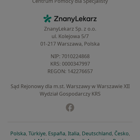
Centrum Pomocy dla Specjalisty
Kontakt
ZnanyLekarz - Strona główna
ZnanyLekarz Sp. z o.o.
ul. Kolejowa 5/7
01-217 Warszawa, Polska
NIP: ⁠7010224868
KRS: ⁠0000347997
REGON: ⁠142276657
Sąd Rejonowy dla m.st. Warszawy w Warszawie XII
Wydział Gospodarczy KRS
Facebook
otwiera się w nowej karcie
otwiera się w nowej karcie
otwiera się w nowej karcie
otwiera się w nowej karcie
otwiera się w nowej karci
otwiera się
otwi
Polska
,
Türkiye
,
España
,
Italia
,
Deutschland
,
Česko
,