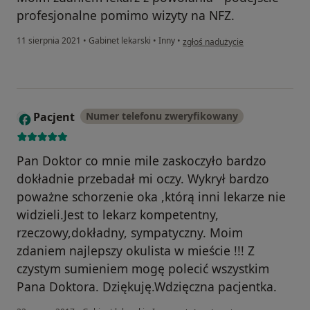
profesjonalne pomimo wizyty na NFZ.
w opinii użytkownika Dorota
11 sierpnia 2021
•
Gabinet lekarski
•
Inny
•
zgłoś nadużycie
Pacjent
Numer telefonu zweryfikowany
Pan Doktor co mnie mile zaskoczyło bardzo
dokładnie przebadał mi oczy. Wykrył bardzo
poważne schorzenie oka ,którą inni lekarze nie
widzieli.Jest to lekarz kompetentny,
rzeczowy,dokładny, sympatyczny. Moim
zdaniem najlepszy okulista w mieście !!! Z
czystym sumieniem mogę polecić wszystkim
Pana Doktora. Dziękuję.Wdzięczna pacjentka.
w opinii użytkownika Pacjent