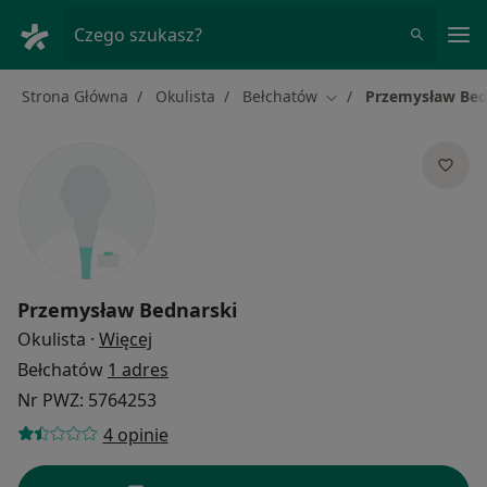
Me
Czego szukasz?
Strona Główna
Okulista
Bełchatów
Przemysław Bed
Zmień miasto
Przemysław Bednarski
O specjalizacjach
Okulista
·
Więcej
Bełchatów
1 adres
Nr PWZ: 5764253
4 opinie