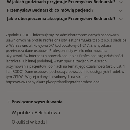
W jakich godzinach przyjmuje Przemysław Bednarski?
Przemysław Bednarski: co mówią pacjenci?
Jakie ubezpieczenia akceptuje Przemysław Bednarski?
Zgodnie z RODO informujemy, że administratorem danych osobowych
ujawnionych na profilu Profesjonalisty jest ZnanyLekarz sp. z o.o. z siedzibą
w Warszawie, ul. Kolejowa 5/7 kod pocztowy 01-217. ZnanyLekarz
przetwarza dane osobowe Profesjonalisty w celu informowania
użytkowników internetu o prowadzonej przez Profesjonalistę działalności
leczniczej lub innej podobnej, w tym specjalizacjach, miejscach
przyjmowania pacjentów i opiniach na temat jego działalności (art. 6 ust. 1
lit. f RODO) Dane osobowe pochodzą z powszechnie dostępnych źródeł, w
tym CEIDG. Więcej o danych osobowych na stronie:
https://www.znanylekarz.pl/gdpr/landing#tab=professional
Powiązane wyszukiwania
W pobliżu Bełchatowa
Okuliści w Łodzi