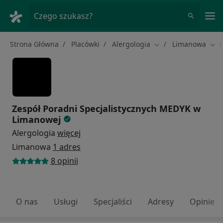
Me
Czego szukasz?
Strona Główna
Placówki
Alergologia
Limanowa
Zmień miasto
Zmi
Zespół Poradni Specjalistycznych MEDYK w
Limanowej
Alergologia
więcej
Limanowa
1 adres
8 opinii
O nas
Usługi
Specjaliści
Adresy
Opinie