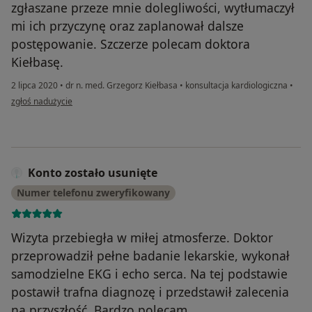
zgłaszane przeze mnie dolegliwości, wytłumaczył
mi ich przyczynę oraz zaplanował dalsze
postępowanie. Szczerze polecam doktora
Kiełbasę.
2 lipca 2020
•
dr n. med. Grzegorz Kiełbasa
•
konsultacja kardiologiczna
•
w opinii użytkownika Marcin W.
zgłoś nadużycie
Konto zostało usunięte
Numer telefonu zweryfikowany
Wizyta przebiegła w miłej atmosferze. Doktor
przeprowadził pełne badanie lekarskie, wykonał
samodzielne EKG i echo serca. Na tej podstawie
postawił trafna diagnozę i przedstawił zalecenia
na przyszłość. Bardzo polecam.