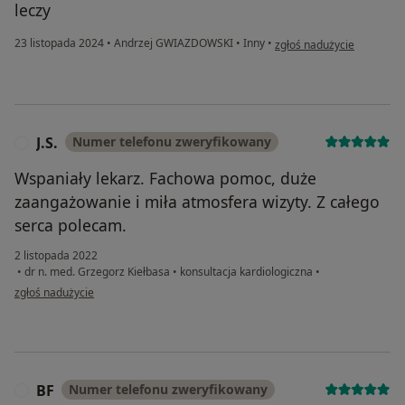
leczy
w opinii użytkownika Rafał
23 listopada 2024
•
Andrzej GWIAZDOWSKI
•
Inny
•
zgłoś nadużycie
J.S.
Numer telefonu zweryfikowany
J
Wspaniały lekarz. Fachowa pomoc, duże
zaangażowanie i miła atmosfera wizyty. Z całego
serca polecam.
2 listopada 2022
•
dr n. med. Grzegorz Kiełbasa
•
konsultacja kardiologiczna
•
w opinii użytkownika J.S.
zgłoś nadużycie
BF
Numer telefonu zweryfikowany
B