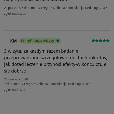
2 lipca 2020
•
dr n. med. Grzegorz Kiełbasa
•
konsultacja kardiologiczna
•
w opinii użytkownika Konto zostało usunięte
zgłoś nadużycie
KM
Weryfikacja wizyty
K
3 wizyta, za kazdym razem badanie
przeprowadzane szczegolowo, doktor konkretny,
jak dotad leczenie przynosi efekty-w koncu czuje
sie dobrze
28 czerwca 2020
•
dr n. med. Grzegorz Kiełbasa
•
konsultacja kardiologiczna
•
w opinii użytkownika KM
zgłoś nadużycie