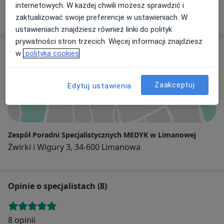
internetowych. W każdej chwili możesz sprawdzić i
83 opinie
zaktualizować swoje preferencje w ustawieniach. W
ustawieniach znajdziesz również linki do polityk
prywatności stron trzecich. Więcej informacji znajdziesz
Adres
w
polityka cookies
Zaakceptuj
Edytuj ustawienia
Powiększ mapę
Zespół Poradni Specjalistycznych MEDYK w Limanowej
Żwirki i Wigury 3, 34-600 Limanowa
Opinie o specjalistach (8)
8 opinii