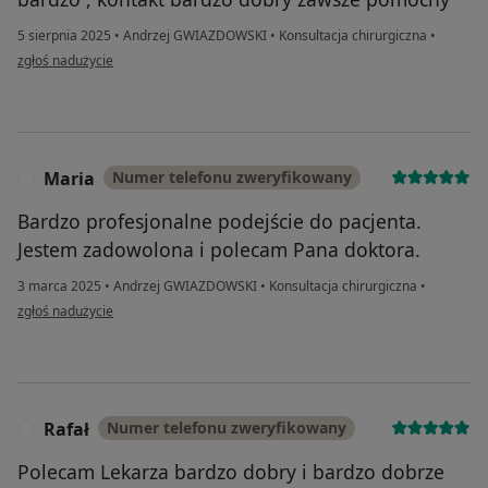
5 sierpnia 2025
•
Andrzej GWIAZDOWSKI
•
Konsultacja chirurgiczna
•
w opinii użytkownika Magda B
zgłoś nadużycie
Maria
Numer telefonu zweryfikowany
M
Bardzo profesjonalne podejście do pacjenta.
Jestem zadowolona i polecam Pana doktora.
3 marca 2025
•
Andrzej GWIAZDOWSKI
•
Konsultacja chirurgiczna
•
w opinii użytkownika Maria
zgłoś nadużycie
Rafał
Numer telefonu zweryfikowany
R
Polecam Lekarza bardzo dobry i bardzo dobrze