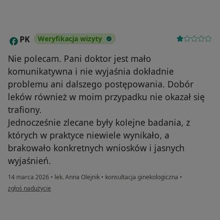
PK
Weryfikacja wizyty
P
Nie polecam. Pani doktor jest mało
komunikatywna i nie wyjaśnia dokładnie
problemu ani dalszego postępowania. Dobór
leków również w moim przypadku nie okazał się
trafiony.
Jednocześnie zlecane były kolejne badania, z
których w praktyce niewiele wynikało, a
brakowało konkretnych wniosków i jasnych
wyjaśnień.
14 marca 2026
•
lek. Anna Olejnik
•
konsultacja ginekologiczna
•
w opinii użytkownika PK
zgłoś nadużycie