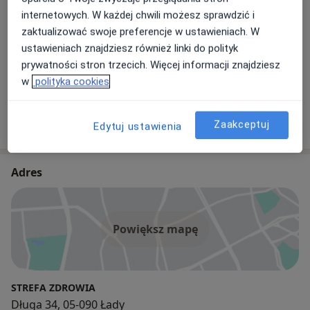
internetowych. W każdej chwili możesz sprawdzić i
Lekarz rodzinny
zaktualizować swoje preferencje w ustawieniach. W
ustawieniach znajdziesz również linki do polityk
prywatności stron trzecich. Więcej informacji znajdziesz
lek. Piotr Cygan
w
polityka cookies
Internista, Lekarz rodzinny, Pediatra
3 opinie
Zaakceptuj
Edytuj ustawienia
Adres
Powiększ mapę
STREFA ZDROWIA
Długa 34, 05-090 Łady