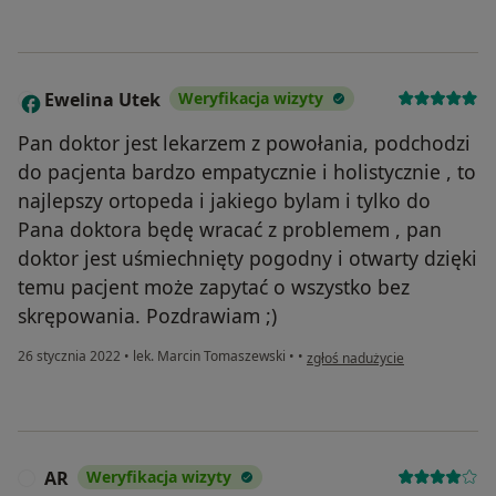
Ewelina Utek
Weryfikacja wizyty
E
Pan doktor jest lekarzem z powołania, podchodzi
do pacjenta bardzo empatycznie i holistycznie , to
najlepszy ortopeda i jakiego bylam i tylko do
Pana doktora będę wracać z problemem , pan
doktor jest uśmiechnięty pogodny i otwarty dzięki
temu pacjent może zapytać o wszystko bez
skrępowania. Pozdrawiam ;)
w opinii użytkownika Ewelina U
26 stycznia 2022
•
lek. Marcin Tomaszewski
•
•
zgłoś nadużycie
AR
Weryfikacja wizyty
A