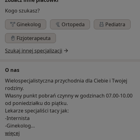
Kogo szukasz?
Ginekolog
Ortopeda
Pediatra
Fizjoterapeuta
Szukaj innej specjalizacji
O nas
Wielospecjalistyczna przychodnia dla Ciebie i Twojej
rodziny.
Własny punkt pobrań czynny w godzinach 07.00-10.00
od poniedziałku do piątku.
Lekarze specjaliści tacy jak:
-Internista
-Ginekolog
O nas
-Ortopeda
więcej