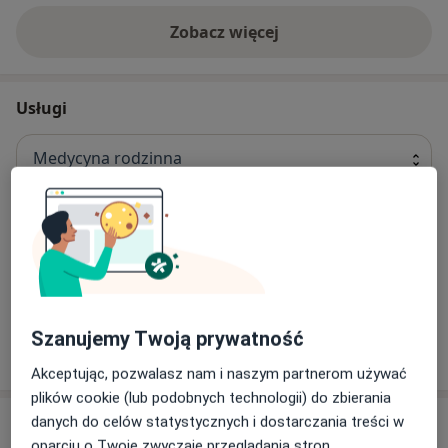
-Reumatolog
-Fizjoterapeuta
Zobacz więcej
-Psychiatra
-Medycyna Estetyczna
-Zabiegi Icoon
Usługi
-punkt pobrań
Medycyna rodzinna
Konsultacja internistyczna
150 zł
Szanujemy Twoją prywatność
W jaki sposób ustalane są ceny?
Akceptując, pozwalasz nam i naszym partnerom używać
plików cookie (lub podobnych technologii) do zbierania
danych do celów statystycznych i dostarczania treści w
Specjaliści
oparciu o Twoje zwyczaje przeglądania stron