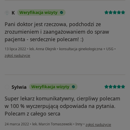
K
Weryfikacja wizyty
Pani doktor jest rzeczowa, podchodzi ze
zrozumieniem i zaangażowaniem do spraw
pacjenta - serdecznie polecam! :)
13 lipca 2022
•
lek. Anna Olejnik
•
konsultacja ginekologiczna + USG
•
w opinii użytkownika K
zgłoś nadużycie
Sylwia
Weryfikacja wizyty
S
Super lekarz komunikatywny, cierpliwy polecam
w 100 % wyczerpującą odpowiada na pytania.
Polecam z całego serca
w opinii użytkownika Sylwia
24 marca 2022
•
lek. Marcin Tomaszewski
•
Inny
•
zgłoś nadużycie