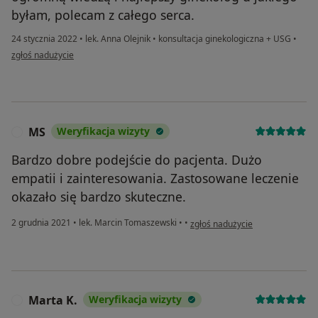
byłam, polecam z całego serca.
24 stycznia 2022
•
lek. Anna Olejnik
•
konsultacja ginekologiczna + USG
•
w opinii użytkownika Aga
zgłoś nadużycie
MS
Weryfikacja wizyty
M
Bardzo dobre podejście do pacjenta. Dużo
empatii i zainteresowania. Zastosowane leczenie
okazało się bardzo skuteczne.
w opinii użytkownika MS
2 grudnia 2021
•
lek. Marcin Tomaszewski
•
•
zgłoś nadużycie
Marta K.
Weryfikacja wizyty
M