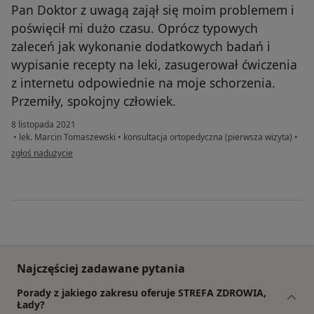
Pan Doktor z uwagą zajął się moim problemem i
poświęcił mi dużo czasu. Oprócz typowych
zaleceń jak wykonanie dodatkowych badań i
wypisanie recepty na leki, zasugerował ćwiczenia
z internetu odpowiednie na moje schorzenia.
Przemiły, spokojny człowiek.
8 listopada 2021
•
lek. Marcin Tomaszewski
•
konsultacja ortopedyczna (pierwsza wizyta)
•
w opinii użytkownika Marta K.
zgłoś nadużycie
Najczęściej zadawane pytania
Porady z jakiego zakresu oferuje STREFA ZDROWIA,
Łady?