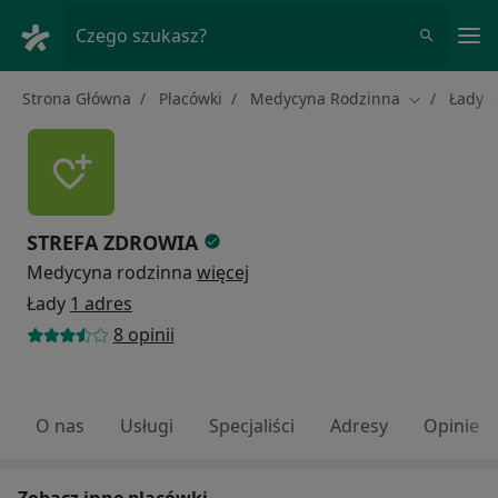
Me
Czego szukasz?
Strona Główna
Placówki
Medycyna Rodzinna
Łady
Zmień mias
STREFA ZDROWIA
Medycyna rodzinna
więcej
Łady
1 adres
8 opinii
O nas
Usługi
Specjaliści
Adresy
Opinie
Zobacz inne placówki