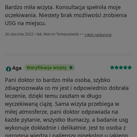
Bardzo miła wizyta. Konsultacja spełniła moje
oczekiwania. Niestety brak możliwości zrobienia
USG na miejscu.
w opinii użytkownika AR
26 stycznia 2022
•
lek. Marcin Tomaszewski
•
•
zgłoś nadużycie
Aga
Weryfikacja wizyty
A
Pani doktor to bardzo miła osoba, szybko
zdiagnozowała co mi jest i odpowiednio dobrała
leczenie, dzięki temu zaszłam w długo
wyczekiwaną ciążę. Sama wizyta przebiega w
miłej atmosferze, pani doktor odpowiada na
każde pytanie, wszystko tłumaczy, a badanie usg
wykonuje dokładnie i delikatnie. Jest to osoba z
ogromną wiedzą i najlepszy ginekolog u jakiego