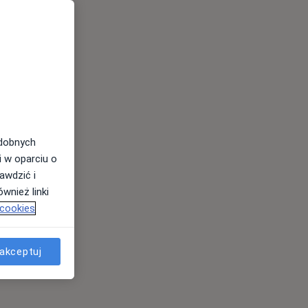
odobnych
i w oparciu o
awdzić i
wnież linki
 cookies
akceptuj