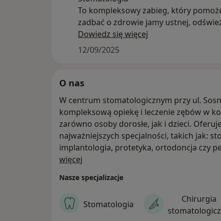
To kompleksowy zabieg, który pomoże
zadbać o zdrowie jamy ustnej, odświe
uśmiech i pozwoli uniknąć kosztowne
Dowiedz się więcej
leczenia w przyszłości. Dodatkowo ot
12/09/2025
indywidualne wskazówki, jak najlepiej
zęby na co dzień.
W ramach pakietu zostanie wykonany
O nas
• Skaling - usunie nagromadzony kam
W centrum stomatologicznym przy ul. Sosn
nazębny z powierzchni zębów zapobie
kompleksową opiekę i leczenie zębów w k
powstawaniu chorób dziąseł
zarówno osoby dorosłe, jak i dzieci. Oferu
• Piaskowanie - usunie osad i przebarw
najważniejszych specjalności, takich jak: s
powierzchni zębów przy użyciu strumi
implantologia, protetyka, ortodoncja czy 
powietrza, wody i proszku ścierające
O nas
medycyny estetycznej i fizjoterapii stomat
więcej
• Polerowanie - wygładzi powierzchni
RTG, tomografię komputerową i skanowani
przy użyciu specjalnych narzędzi, któr
Nasze specjalizacje
przyjemne uczucie gładkości
Chirurgia
• Fluoryzacja- wzmocni szkliwo zębów,
Stomatologia
stomatologic
ograniczy nadwrażliwość oraz zmniejs