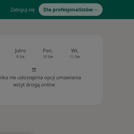
Zaloguj się
Dla profesjonalistów
Jutro
Pon,
Wt,
Śr,
Czw
9 Sie
10 Sie
11 Sie
12 Sie
13 Si
inika nie udostępnia opcji umawiania
wizyt drogą online