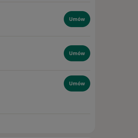
peutyczna
Umów
czna
Umów
Umów
yczna