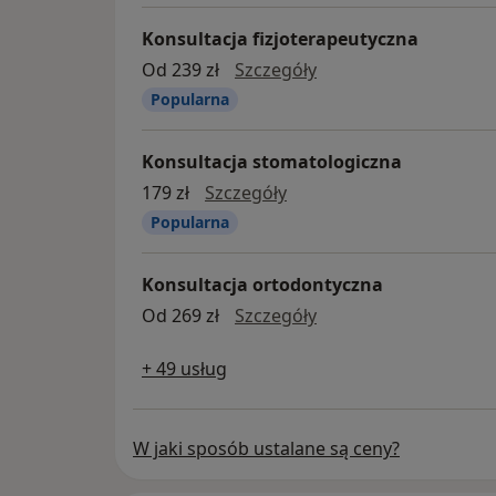
Konsultacja fizjoterapeutyczna
konsultacja fizjotera
Od 239 zł
Szczegóły
Popularna
Konsultacja stomatologiczna
Konsultacja stomatologi
179 zł
Szczegóły
Popularna
Konsultacja ortodontyczna
konsultacja ortodont
Od 269 zł
Szczegóły
+ 49 usług
W jaki sposób ustalane są ceny?