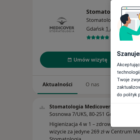
Stomatologia Med
Stomatologia
więcej
Gdańsk
1 adres
73 opinie
Szanuje
Umów wizytę
Akceptując
technologii
Twoje zwyc
Aktualności
O nas
Usługi
zaktualizo
do polityk 
Stomatologia Medicover Gdańsk S
Sosnowa 7/UK5, 80-251 Gdańsk
Higienizacja 4 w 1 – zdrowy uśmiech w
wizycie za jedyne 269 zł w Centrum M
Stomatologia