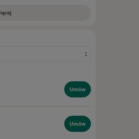
ięcej
h
ogii.
zębny i
chnicy
szczenie
e, stanom
ż estetyka
Umów
dsze i
cji
entualne
alecić
ób, aby na
tyczna
Umów