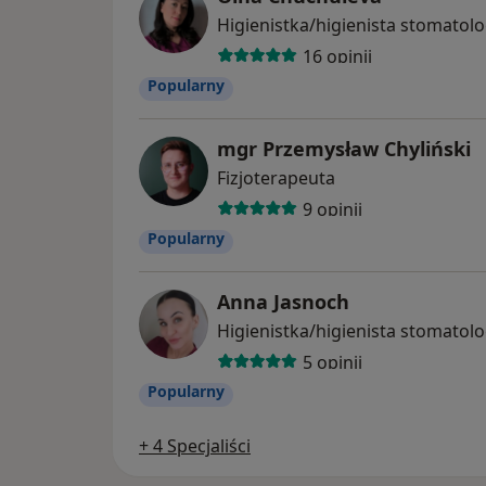
Higienistka/higienista stomatol
16 opinii
Popularny
mgr Przemysław Chyliński
Fizjoterapeuta
9 opinii
Popularny
Anna Jasnoch
Higienistka/higienista stomatol
5 opinii
Popularny
+ 4 Specjaliści