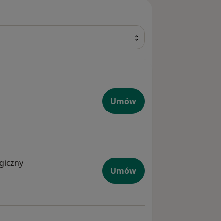
Umów
ogiczny
Umów