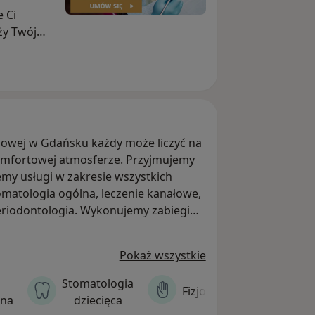
 Ci
ży Twój
go
rzymasz
 dbać o
:
ień
owej w Gdańsku każdy może liczyć na
gając
omfortowej atmosferze. Przyjmujemy
jemy usługi w zakresie wszystkich
ienia z
tomatologia ogólna, leczenie kanałowe,
enia
periodontologia. Wykonujemy zabiegi
go
ologicznej. Można u nas zrobić badania
ę zębów
e uśmiechu w technologii 3D.
e sprawi
Pokaż wszystkie
Stomatologia
Fizjoterapia
zna
dziecięca
zy ryzyko