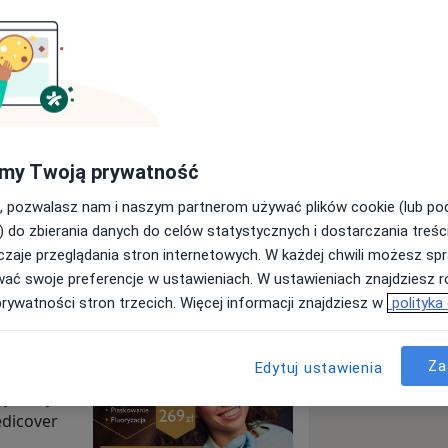
icover Gdańsk Sosnowa
my Twoją prywatność
Wyślij wiadomość
, pozwalasz nam i naszym partnerom używać plików cookie (lub p
) do zbierania danych do celów statystycznych i dostarczania treśc
zaje przeglądania stron internetowych. W każdej chwili możesz spr
Specjaliści
Adresy
Opinie
wać swoje preferencje w ustawieniach. W ustawieniach znajdziesz ró
prywatności stron trzecich. Więcej informacji znajdziesz w
polityka
osnowa
Za
Edytuj ustawienia
 jednej
edicover