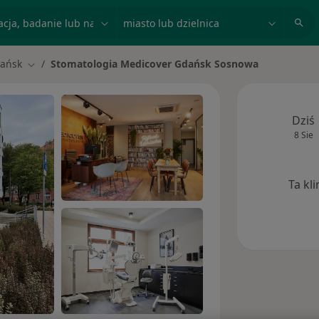
acja, badanie lub nazwisko
miasto lub dzielnica
ańsk
Stomatologia Medicover Gdańsk Sosnowa
miasto
Zmień miasto
Dziś
8 Sie
Ta kl