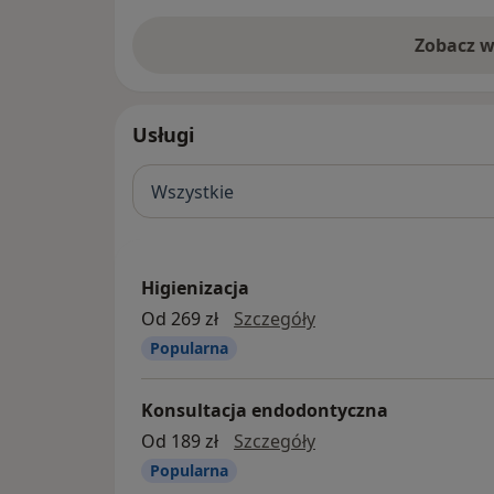
rozwoju próchnicy.
Zobacz w
Dlaczego higienizacja jest tak ważna?
Higienizacja to jeden z najważniejszyc
zabiegów profilaktycznych w stomatol
Usługi
Pomaga skutecznie usunąć kamień na
osady, które są główną przyczyną pró
oraz chorób przyzębia. Regularne czy
Wszystkie
zębów pozwala zapobiec paradontozi
zapalnym dziąseł oraz powstawaniu
nieprzyjemnego zapachu z ust.
Higienizacja
Dzięki zabiegowi poprawia się równie
higienizacja
Od 269 zł
Szczegóły
uśmiechu – zęby stają się wyraźnie gła
Popularna
jaśniejsze. Co więcej, podczas higieniza
specjalista może wcześnie wykryć ew
problemy zdrowotne w jamie ustnej i z
Konsultacja endodontyczna
odpowiednie leczenie. To prosty spos
konsultacja endodon
Od 189 zł
Szczegóły
długo zachować zdrowe i mocne zęby.
Popularna