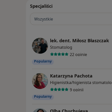
Specjaliści
Wszystkie
lek. dent. Miłosz Błaszczak
Stomatolog
22 opinie
Popularny
Katarzyna Pachota
Higienistka/higienista stomatol
9 opinii
Popularny
Olha Chuchuieva