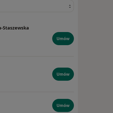
a-Staszewska
Umów
Umów
Umów