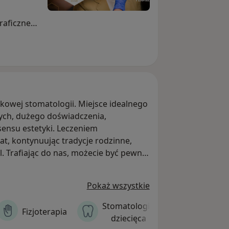
raficzne
leceniami
y czas
czesne
do Twoich
tkowej stomatologii. Miejsce idealnego
ych, dużego doświadczenia,
gnerami
tetyki. Leczeniem
at, kontynuując tradycje rodzinne,
 Trafiając do nas, możecie być pewni,
dni od
ez względu na to, czy jest on natury
zybko, komfortowo i bezboleśnie.
Pokaż wszystkie
Stomatologia
Chirur
Fizjoterapia
dziecięca
stomatolo