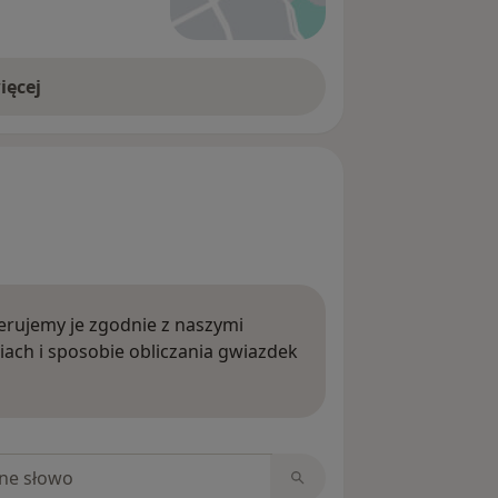
ięcej
rujemy je zgodnie z naszymi
iach i sposobie obliczania gwiazdek
ięcej o opiniach
niach