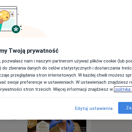
ster Clinic Katowice
my Twoją prywatność
Wyślij wiadomość
, pozwalasz nam i naszym partnerom używać plików cookie (lub p
) do zbierania danych do celów statystycznych i dostarczania treśc
zaje przeglądania stron internetowych. W każdej chwili możesz spr
Specjaliści
Adresy
Opinie
wać swoje preferencje w ustawieniach. W ustawieniach znajdziesz ró
prywatności stron trzecich. Więcej informacji znajdziesz w
polityka
ice
Za
Edytuj ustawienia
 odkryj