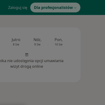
Zaloguj się
Dla profesjonalistów
Jutro
Ndz,
Pon,
Wt,
Śr,
8 Sie
9 Sie
10 Sie
11 Sie
12 Si
inika nie udostępnia opcji umawiania
wizyt drogą online