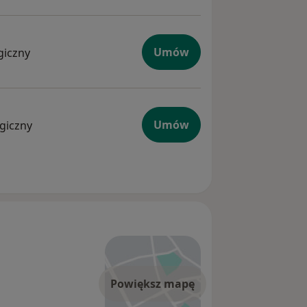
Umów
giczny
Umów
ogiczny
Powiększ mapę