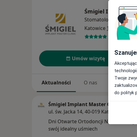
Śmigiel Implant Ma
Stomatologia
więcej
Katowice
1 adres
47 opinii
Szanuje
Umów wizytę
Akceptując
technologii
Twoje zwyc
Aktualności
O nas
Usługi
zaktualizo
do polityk 
Śmigiel Implant Master Clinic Katow
ul. św. Jacka 14, 40-019 Katowice
Dni Otwarte Ortodoncji Nakładkowej –
swój idealny uśmiech