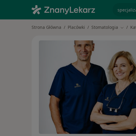
specjaliz
Strona Główna
Placówki
Stomatologia
Ka
Zmień 