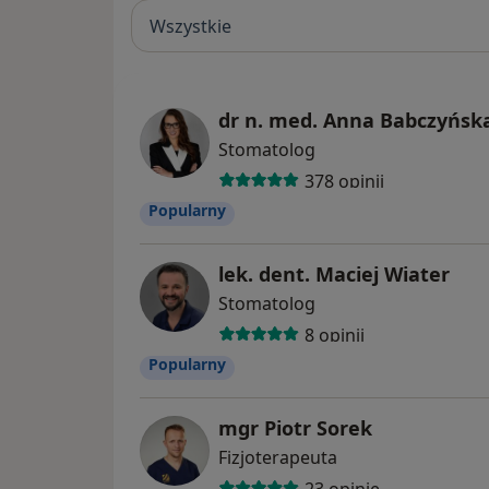
Wszystkie
dr n. med. Anna Babczyńsk
Stomatolog
378 opinii
Popularny
lek. dent. Maciej Wiater
Stomatolog
8 opinii
Popularny
mgr Piotr Sorek
Fizjoterapeuta
23 opinie