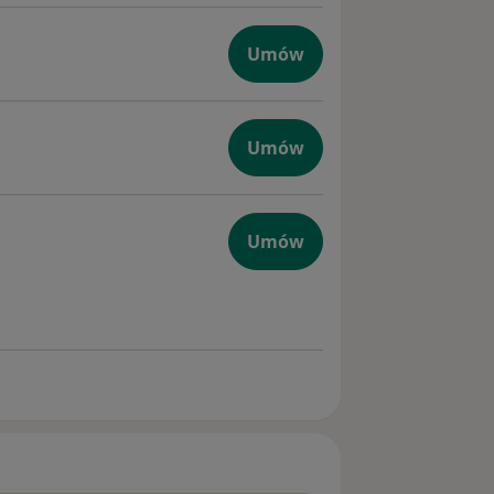
Umów
tyczna
Umów
zna
Umów
czna