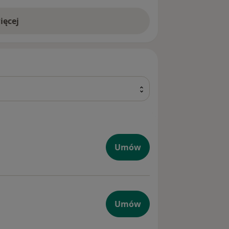
ięcej
ogiczna
Umów
zna
Umów