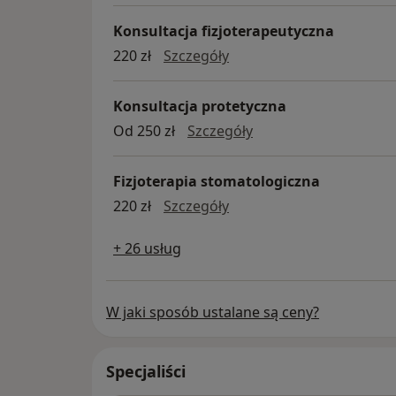
Konsultacja fizjoterapeutyczna
konsultacja fizjoterapeu
220 zł
Szczegóły
Konsultacja protetyczna
konsultacja protetyc
Od 250 zł
Szczegóły
Fizjoterapia stomatologiczna
fizjoterapia stomatologi
220 zł
Szczegóły
+ 26 usług
W jaki sposób ustalane są ceny?
Specjaliści