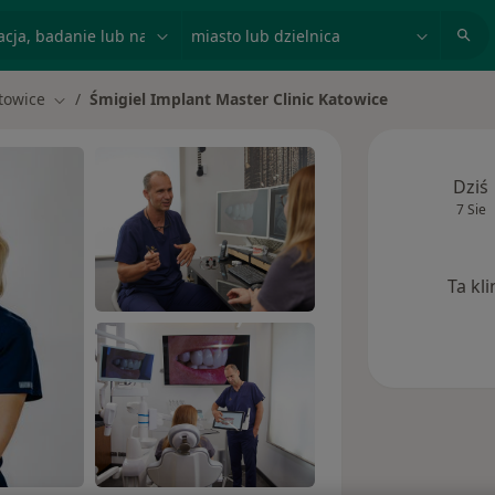
acja, badanie lub nazwisko
miasto lub dzielnica
towice
Śmigiel Implant Master Clinic Katowice
miasto
Zmień miasto
Dziś
7 Sie
Ta kl