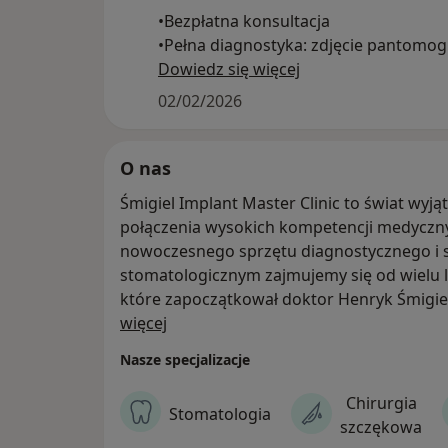
•Bezpłatna konsultacja
•Pełna diagnostyka: zdjęcie pantomog
lub RTG cefalometryczne zgodnie z za
Dowiedz się więcej
lekarza.
02/02/2026
• Wstępny plan leczenia: przewidywan
korekcji i szacunkowy koszt.
• Personalizowane rozwiązania: nowo
O nas
nakładki ortodontyczne dopasowane 
Śmigiel Implant Master Clinic to świat wyją
potrzeb.
połączenia wysokich kompetencji medyczn
• Dyskretna skuteczność: leczenie ali
nowoczesnego sprzętu diagnostycznego i sensu es
jest niemal niewidoczne.
stomatologicznym zajmujemy się od wielu l
• Voucher 1000 zł: otrzymasz bon, jeśli
które zapoczątkował doktor Henryk Śmigiel.
zdecydujesz się na leczenie w ciągu 7 
O nas
że problem, z jakim się do nas zwracacie, b
więcej
wizyty.
zdrowotnej, czy estetycznej, rozwiążemy s
Nasze specjalizacje
Liczba miejsc ograniczona.
Chirurgia
Stomatologia
szczękowa