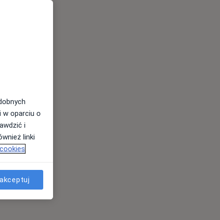
odobnych
i w oparciu o
awdzić i
wnież linki
 cookies
akceptuj