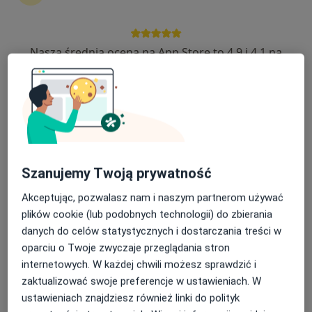
Nasza średnia ocena na App Store to 4.9 i 4.1 na
prof. dr hab. n. med. Wojciech Naumnik
Google Play Store
·
Więcej
Pulmonolog, Internista, Alergolog
268 opinii
Rejonowa 3a/6, Bielsk Podlaski
•
Mapa
Alfamed Specjalistyczne Poradnie Lekarskie
Konsultacja pulmonologiczna
270 zł
Szanujemy Twoją prywatność
Specjalista nie oferuje umawiania online pod tym adresem.
Akceptując, pozwalasz nam i naszym partnerom używać
Poproś o wizytę
plików cookie (lub podobnych technologii) do zbierania
danych do celów statystycznych i dostarczania treści w
oparciu o Twoje zwyczaje przeglądania stron
internetowych. W każdej chwili możesz sprawdzić i
zaktualizować swoje preferencje w ustawieniach. W
ustawieniach znajdziesz również linki do polityk