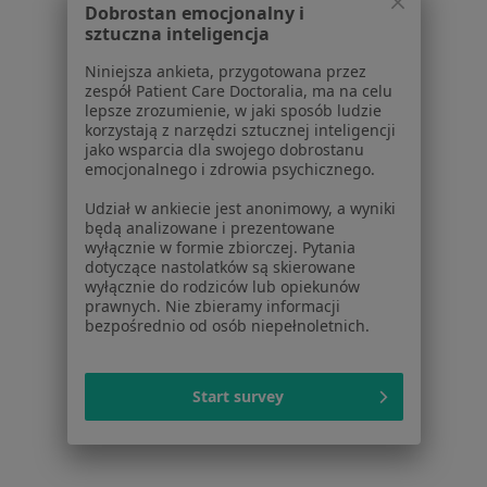
Dobrostan emocjonalny i
sztuczna inteligencja
Cennik
Dla lekarzy
Niniejsza ankieta, przygotowana przez
Dla placówek medycznych
zespół Patient Care Doctoralia, ma na celu
lepsze zrozumienie, w jaki sposób ludzie
Noa Notes
nowość
korzystają z narzędzi sztucznej inteligencji
Baza wiedzy
jako wsparcia dla swojego dobrostanu
Centrum Pomocy dla Specjalisty
emocjonalnego i zdrowia psychicznego.
Kontakt
Udział w ankiecie jest anonimowy, a wyniki
ZnanyLekarz - Strona główna
będą analizowane i prezentowane
wyłącznie w formie zbiorczej. Pytania
ZnanyLekarz Sp. z o.o.
dotyczące nastolatków są skierowane
wyłącznie do rodziców lub opiekunów
ul. Kolejowa 5/7
prawnych. Nie zbieramy informacji
01-217 Warszawa, Polska
bezpośrednio od osób niepełnoletnich.
NIP: ⁠7010224868
KRS: ⁠0000347997
Start survey
REGON: ⁠142276657
Sąd Rejonowy dla m.st. Warszawy w Warszawie XII