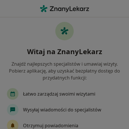
Me
Alergia • Bielsk Podlaski, podlaskie
Filtry
• 1
Ubezpieczenie
Map
Alergia specjaliści w Bielsku Podlaskim
Witaj na ZnanyLekarz
Jak działają wyniki wyszukiwania
Znajdź najlepszych specjalistów i umawiaj wizyty.
Pobierz aplikację, aby uzyskać bezpłatny dostęp do
Jakiego specjalisty szukasz?
przydatnych funkcji:
Alergolog
Internista
Pulmonolog
Łatwo zarządzaj swoimi wizytami
Wysyłaj wiadomości do specjalistów
Otrzymuj powiadomienia