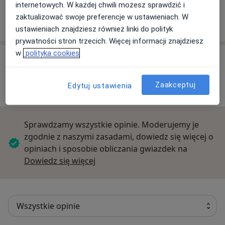
internetowych. W każdej chwili możesz sprawdzić i
Salus Centrum Medyczne filia w Dusznikach
zaktualizować swoje preferencje w ustawieniach. W
Dworcowa 9, 57-340 Duszniki-Zdrój
ustawieniach znajdziesz również linki do polityk
prywatności stron trzecich. Więcej informacji znajdziesz
w
polityka cookies
Opinie o specjalistach (1)
Zaakceptuj
Edytuj ustawienia
1 opinia
Sprawdzamy wszystkie opinie. Moderujemy je
zgodnie z naszymi zasadami, dowiedz się więcej o
opiniach i sposobie obliczania gwiazdek na
Dowiedz się więcej o opiniach
Dowiedz się więcej