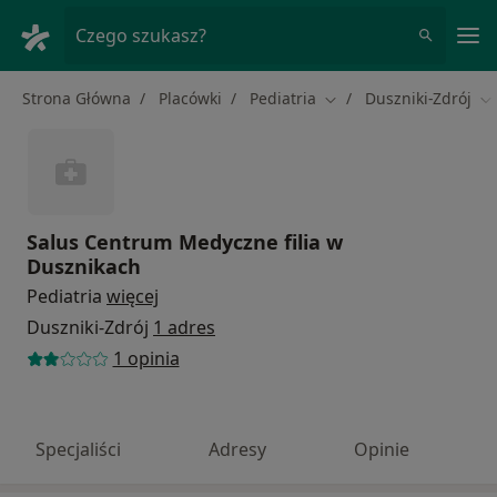
Me
Czego szukasz?
Strona Główna
Placówki
Pediatria
Duszniki-Zdrój
Zmień miasto
Zm
Salus Centrum Medyczne filia w
Dusznikach
Pediatria
więcej
Duszniki-Zdrój
1 adres
1 opinia
Specjaliści
Adresy
Opinie