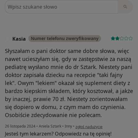
Szukaj w opiniach
Kasia
Numer telefonu zweryfikowany
K
Słyszałam o pani doktor same dobre słowa, więc
nawet ucieszyłam się, gdy w zastępstwie za naszą
pediatrę wysłano mnie do dr Sztark. Niestety pani
doktor zapisała dziecku na recepcie "taki fajny
lek". Owym "lekiem" okazał się suplement diety z
bardzo kiepskim składem, który kosztował, a jakże
by inaczej, prawie 70 zł. Niestety zorientowałam
się dopiero w domu, z czym mam do czynienia.
Osobiście zdecydowanie nie polecam.
w opinii użytkownika Kasia
26 listopada 2024
•
Aniela Sztark
•
Inny
•
zgłoś nadużycie
Jesteś tym lekarzem? Odpowiedz na tę opinię!