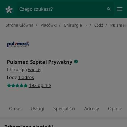
Me
Czego szukasz?
Strona Główna
Placówki
Chirurgia
Łódź
Pulsmed
Zmień miasto
Pulsmed Szpital Prywatny
Chirurgia
więcej
Łódź
1 adres
192 opinie
O nas
Usługi
Specjaliści
Adresy
Opinie
Zobacz inne placówki