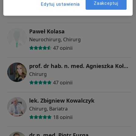
Zaakceptuj
Edytuj ustawienia
Chirurg plastyczny, Chirurg
161 opinii
Paweł Kolasa
Neurochirurg, Chirurg
47 opinii
prof. dr hab. n. med. Agnieszka Kołacińska-Wow
Chirurg
47 opinii
lek. Zbigniew Kowalczyk
Chirurg, Bariatra
18 opinii
dr n. med. Piotr Furga