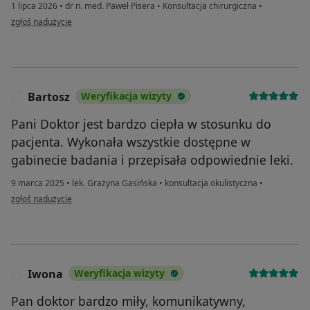
1 lipca 2026
•
dr n. med. Paweł Pisera
•
Konsultacja chirurgiczna
•
w opinii użytkownika Zuzanna
zgłoś nadużycie
Bartosz
Weryfikacja wizyty
B
Pani Doktor jest bardzo ciepła w stosunku do
pacjenta. Wykonała wszystkie dostępne w
gabinecie badania i przepisała odpowiednie leki.
9 marca 2025
•
lek. Grażyna Gasińska
•
konsultacja okulistyczna
•
w opinii użytkownika Bartosz
zgłoś nadużycie
Iwona
Weryfikacja wizyty
I
Pan doktor bardzo miły, komunikatywny,