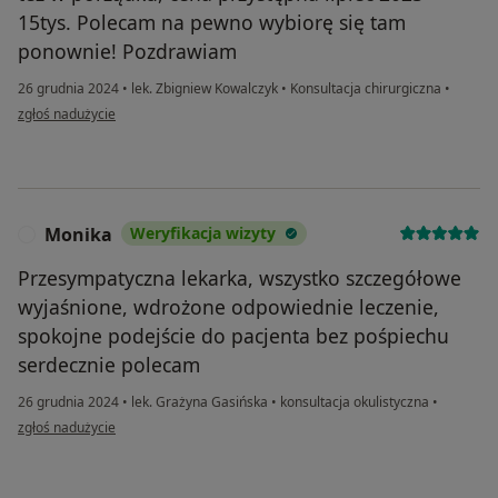
15tys. Polecam na pewno wybiorę się tam
ponownie! Pozdrawiam
26 grudnia 2024
•
lek. Zbigniew Kowalczyk
•
Konsultacja chirurgiczna
•
w opinii użytkownika Aneta
zgłoś nadużycie
Monika
Weryfikacja wizyty
M
Przesympatyczna lekarka, wszystko szczegółowe
wyjaśnione, wdrożone odpowiednie leczenie,
spokojne podejście do pacjenta bez pośpiechu
serdecznie polecam
26 grudnia 2024
•
lek. Grażyna Gasińska
•
konsultacja okulistyczna
•
w opinii użytkownika Monika
zgłoś nadużycie