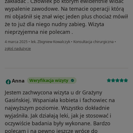
zakładać . Człowiek po którym ewidentnie widać
wypalenie zawodowe. Na temacie operacji którą
mi objaśnił się znał więc jeden plus chociaż mówił
że to już dla niego nudny zabieg. Wizyta
nieprzyjemna nie polecam .
4 marca 2025
•
lek. Zbigniew Kowalczyk
•
Konsultacja chirurgiczna
•
w opinii użytkownika WM
zgłoś nadużycie
Anna
Weryfikacja wizyty
A
Jestem zachwycona wizyta u dr Grażyny
Gasińskiej. Wspaniała kobieta i fachowiec na
najwyższym poziomie. Wszystko dokładnie
wyjaśniła. Jak działają leki, jak je stosować i
oczywiście badania były wykonane. Bardzo
polecam i na pewno jeszcze wrócę do