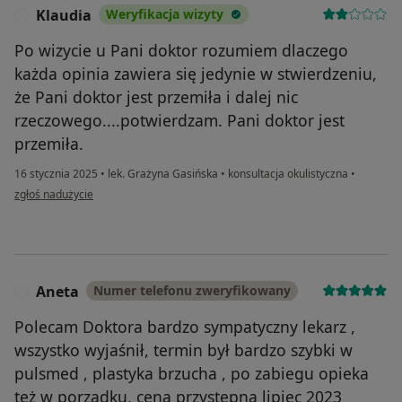
Klaudia
Weryfikacja wizyty
K
Po wizycie u Pani doktor rozumiem dlaczego
każda opinia zawiera się jedynie w stwierdzeniu,
że Pani doktor jest przemiła i dalej nic
rzeczowego....potwierdzam. Pani doktor jest
przemiła.
16 stycznia 2025
•
lek. Grażyna Gasińska
•
konsultacja okulistyczna
•
w opinii użytkownika Klaudia
zgłoś nadużycie
Aneta
Numer telefonu zweryfikowany
A
Polecam Doktora bardzo sympatyczny lekarz ,
wszystko wyjaśnił, termin był bardzo szybki w
pulsmed , plastyka brzucha , po zabiegu opieka
też w porządku, cena przystępna lipiec 2023