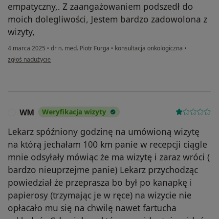
empatyczny,. Z zaangażowaniem podszedł do
moich dolegliwości, Jestem bardzo zadowolona z
wizyty,
4 marca 2025
•
dr n. med. Piotr Furga
•
konsultacja onkologiczna
•
w opinii użytkownika Iwona
zgłoś nadużycie
WM
Weryfikacja wizyty
W
Lekarz spóźniony godzinę na umówioną wizytę
na którą jechałam 100 km panie w recepcji ciągle
mnie odsyłały mówiąc że ma wizytę i zaraz wróci (
bardzo nieuprzejme panie) Lekarz przychodząc
powiedział że przeprasza bo był po kanapkę i
papierosy (trzymając je w ręce) na wizycie nie
opłacało mu się na chwilę nawet fartucha