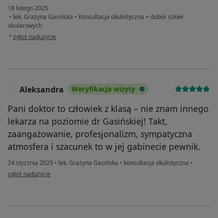
18 lutego 2025
•
lek. Grażyna Gasińska
•
Konsultacja okulistyczna + dobór szkieł
okularowych
w opinii użytkownika Donata
•
zgłoś nadużycie
Aleksandra
Weryfikacja wizyty
A
Pani doktor to człowiek z klasą – nie znam innego
lekarza na poziomie dr Gasińskiej! Takt,
zaangażowanie, profesjonalizm, sympatyczna
atmosfera i szacunek to w jej gabinecie pewnik.
24 stycznia 2025
•
lek. Grażyna Gasińska
•
konsultacja okulistyczna
•
w opinii użytkownika Aleksandra
zgłoś nadużycie