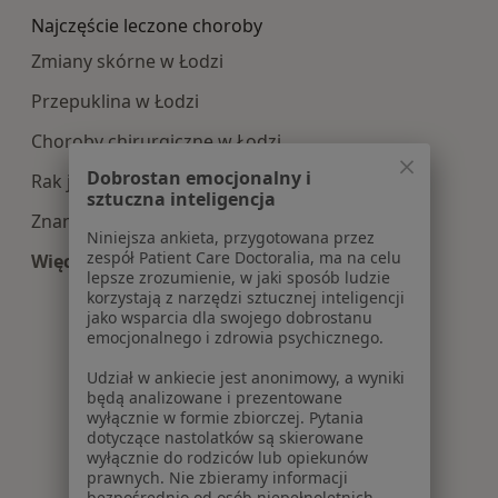
Najczęście leczone choroby
Zmiany skórne w Łodzi
Przepuklina w Łodzi
Choroby chirurgiczne w Łodzi
Dobrostan emocjonalny i
Rak jelita grubego w Łodzi
sztuczna inteligencja
Znamiona w Łodzi
Niniejsza ankieta, przygotowana przez
zespół Patient Care Doctoralia, ma na celu
Więcej (15)
lepsze zrozumienie, w jaki sposób ludzie
Więcej w kategorii: Najczęście leczone choroby
korzystają z narzędzi sztucznej inteligencji
jako wsparcia dla swojego dobrostanu
emocjonalnego i zdrowia psychicznego.
Udział w ankiecie jest anonimowy, a wyniki
będą analizowane i prezentowane
wyłącznie w formie zbiorczej. Pytania
dotyczące nastolatków są skierowane
wyłącznie do rodziców lub opiekunów
prawnych. Nie zbieramy informacji
bezpośrednio od osób niepełnoletnich.