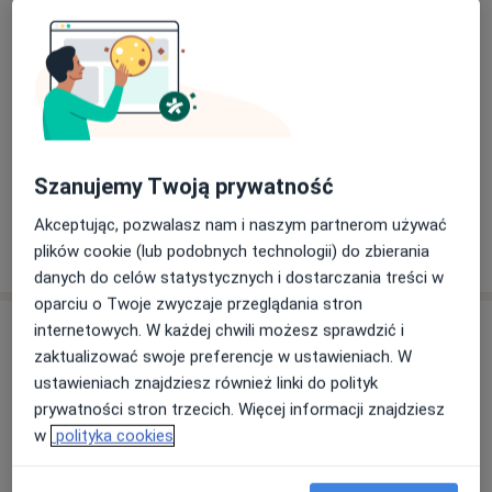
Zatrudniamy doświadczonych lekarzy z różnych
Lipoliza
dziedzin oraz współpracujemy z wysoko
wykwalifikowanymi specjalistami z Uniwersytetu
Medycznego w Łodzi oraz wielu ośrodków
Operacja plastyczna nosa
medycznych na terenie całego kraju.
300 zł
Jako najbardziej doświadczony w Polsce oraz jeden z
+ 21 usług
Szanujemy Twoją prywatność
trzech najlepszych na świecie ośrodków leczenia
otyłości metodami o zmniejszonej inwazyjności (np.
Akceptując, pozwalasz nam i naszym partnerom używać
balon żołądkowy), prowadzimy także szkolenia dla
plików cookie (lub podobnych technologii) do zbierania
W jaki sposób ustalane są ceny?
lekarzy z kraju, jak również z zagranicy.
danych do celów statystycznych i dostarczania treści w
oparciu o Twoje zwyczaje przeglądania stron
Szpital Pulsmed jest również członkiem
Specjaliści
internetowych. W każdej chwili możesz sprawdzić i
międzynarodowej organizacji zrzeszającej placówki i
zaktualizować swoje preferencje w ustawieniach. W
instytucje aktywnie uczestniczące w badaniu
Chirurg
ustawieniach znajdziesz również linki do polityk
zastosowania oraz w wykorzystywaniu w swojej
prywatności stron trzecich. Więcej informacji znajdziesz
praktyce nowoczesnych technologii medycznych
w
polityka cookies
bazujących na komórkach macierzystych: Cell Society
dr n. med. Paweł Pisera
Europe.