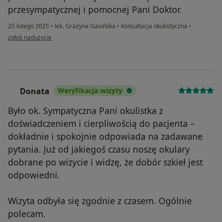
przesympatycznej i pomocnej Pani Doktor.
25 lutego 2025
•
lek. Grażyna Gasińska
•
konsultacja okulistyczna
•
w opinii użytkownika Anna
zgłoś nadużycie
Donata
Weryfikacja wizyty
D
Było ok. Sympatyczna Pani okulistka z
doświadczeniem i cierpliwością do pacjenta –
dokładnie i spokojnie odpowiada na zadawane
pytania. Już od jakiegoś czasu noszę okulary
dobrane po wizycie i widzę, że dobór szkieł jest
odpowiedni.
Wizyta odbyła się zgodnie z czasem. Ogólnie
polecam.