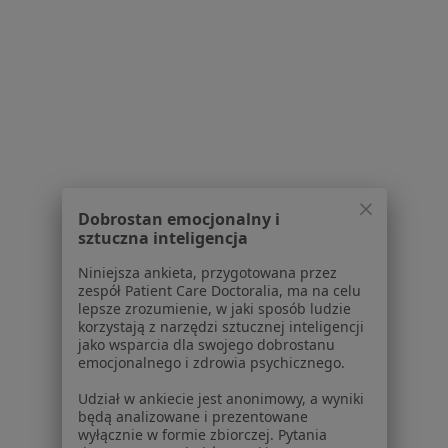
Aplikacje mobilne
Blog dla pacjentów
Dla profesjonalistów
Cennik
Dla lekarzy
Dla placówek medycznych
Noa Notes
nowość
Baza wiedzy
Dobrostan emocjonalny i
sztuczna inteligencja
Centrum Pomocy dla Specjalisty
Niniejsza ankieta, przygotowana przez
Kontakt
ZnanyLekarz - Strona główna
zespół Patient Care Doctoralia, ma na celu
lepsze zrozumienie, w jaki sposób ludzie
ZnanyLekarz Sp. z o.o.
korzystają z narzędzi sztucznej inteligencji
jako wsparcia dla swojego dobrostanu
ul. Kolejowa 5/7
emocjonalnego i zdrowia psychicznego.
01-217 Warszawa, Polska
Udział w ankiecie jest anonimowy, a wyniki
NIP: ⁠7010224868
będą analizowane i prezentowane
wyłącznie w formie zbiorczej. Pytania
KRS: ⁠0000347997