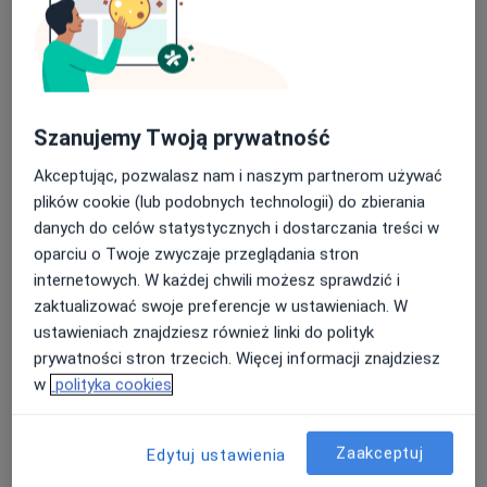
Szpital specjalistyczny Ducha Świetego w
Sandomierzu
Nasza średnia ocena na App Store to 4.9 i 4.1 na
·
Więcej
Pulmonologia, Pediatria, Kardiologia
Google Play Store
35 opinii
Szanujemy Twoją prywatność
dr. Zygmunta Schinzla 13, Sandomierz
•
Mapa
Akceptując, pozwalasz nam i naszym partnerom używać
Brak dostępnych specjalistów z wolnymi terminami w tym centrum medycznym.
plików cookie (lub podobnych technologii) do zbierania
danych do celów statystycznych i dostarczania treści w
Pokaż profil
oparciu o Twoje zwyczaje przeglądania stron
internetowych. W każdej chwili możesz sprawdzić i
zaktualizować swoje preferencje w ustawieniach. W
ustawieniach znajdziesz również linki do polityk
prywatności stron trzecich. Więcej informacji znajdziesz
w
polityka cookies
Zaakceptuj
Edytuj ustawienia
Samodzielny Publiczny Zespół Zakładów