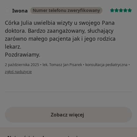
Iwona
Numer telefonu zweryfikowany
I
Córka Julia uwielbia wizyty u swojego Pana
doktora. Bardzo zaangażowany, słuchający
zarówno małego pacjenta jak i jego rodzica
lekarz.
Pozdrawiamy.
2 października 2025
•
lek. Tomasz Jan Pisarek
•
konsultacja pediatryczna
•
w opinii użytkownika Iwona
zgłoś nadużycie
Zobacz więcej