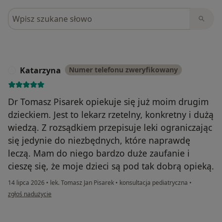
Szukaj w opiniach
Katarzyna
Numer telefonu zweryfikowany
K
Dr Tomasz Pisarek opiekuje się już moim drugim
dzieckiem. Jest to lekarz rzetelny, konkretny i dużą
wiedzą. Z rozsądkiem przepisuje leki ograniczając
się jedynie do niezbędnych, które naprawdę
leczą. Mam do niego bardzo duże zaufanie i
cieszę się, że moje dzieci są pod tak dobrą opieką.
14 lipca 2026
•
lek. Tomasz Jan Pisarek
•
konsultacja pediatryczna
•
w opinii użytkownika Katarzyna
zgłoś nadużycie