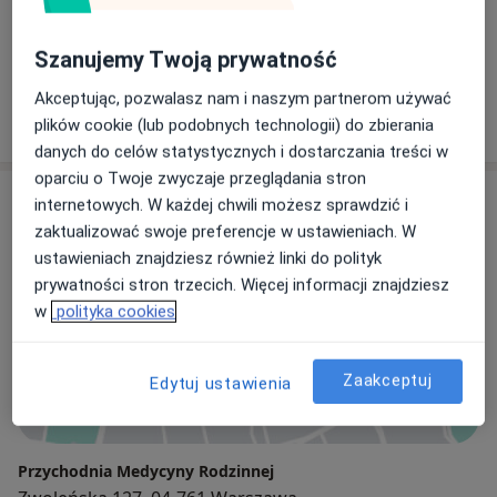
lek. Grażyna Korolczuk
Szanujemy Twoją prywatność
Ginekolog
Akceptując, pozwalasz nam i naszym partnerom używać
67 opinii
plików cookie (lub podobnych technologii) do zbierania
danych do celów statystycznych i dostarczania treści w
oparciu o Twoje zwyczaje przeglądania stron
Adresy (3)
internetowych. W każdej chwili możesz sprawdzić i
zaktualizować swoje preferencje w ustawieniach. W
Adres 1
Adres 2
Adres 3
ustawieniach znajdziesz również linki do polityk
prywatności stron trzecich. Więcej informacji znajdziesz
w
polityka cookies
Powiększ mapę
Zaakceptuj
Edytuj ustawienia
Przychodnia Medycyny Rodzinnej