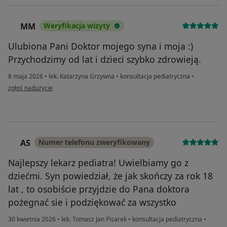
MM
Weryfikacja wizyty
M
Ulubiona Pani Doktor mojego syna i moja :)
Przychodzimy od lat i dzieci szybko zdrowieją.
8 maja 2026
•
lek. Katarzyna Grzywna
•
konsultacja pediatryczna
•
w opinii użytkownika MM
zgłoś nadużycie
AS
Numer telefonu zweryfikowany
A
Najlepszy lekarz pediatra! Uwielbiamy go z
dziećmi. Syn powiedział, że jak skończy za rok 18
lat , to osobiście przyjdzie do Pana doktora
pożegnać sie i podziękować za wszystko
30 kwietnia 2026
•
lek. Tomasz Jan Pisarek
•
konsultacja pediatryczna
•