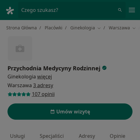
Me
Czego szukasz?
Strona Główna
Placówki
Ginekologia
Warszawa
Zmień miasto
Zmi
Przychodnia Medycyny Rodzinnej
Ginekologia
więcej
Warszawa
3 adresy
107 opinii
Umów wizytę
Usługi
Specjaliści
Adresy
Opinie