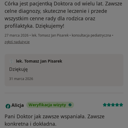
Córka jest pacjentką Doktora od wielu lat. Zawsze
celne diagnozy, skuteczne leczenie i przede
wszystkim cenne rady dla rodzica oraz
profilaktyka. Dziękujemy!
27 marca 2026
•
lek. Tomasz Jan Pisarek
•
konsultacja pediatryczna
•
w opinii użytkownika Bonia
zgłoś nadużycie
lek. Tomasz Jan Pisarek
Dziękuję
31 marca 2026
Alicja
Weryfikacja wizyty
A
Pani Doktor jak zawsze wspaniała. Zawsze
konkretna i dokładna.