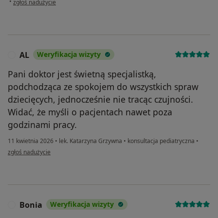
•
zgłoś nadużycie
AL
Weryfikacja wizyty
A
Pani doktor jest świetną specjalistką,
podchodząca ze spokojem do wszystkich spraw
dziecięcych, jednocześnie nie tracąc czujności.
Widać, że myśli o pacjentach nawet poza
godzinami pracy.
11 kwietnia 2026
•
lek. Katarzyna Grzywna
•
konsultacja pediatryczna
•
w opinii użytkownika AL
zgłoś nadużycie
Bonia
Weryfikacja wizyty
B