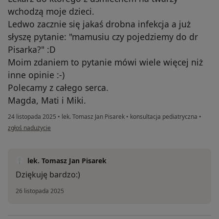
wchodzą moje dzieci.
Ledwo zacznie się jakaś drobna infekcja a już
słyszę pytanie: "mamusiu czy pojedziemy do dr
Pisarka?" :D
Moim zdaniem to pytanie mówi wiele więcej niż
inne opinie :-)
Polecamy z całego serca.
Magda, Mati i Miki.
24 listopada 2025
•
lek. Tomasz Jan Pisarek
•
konsultacja pediatryczna
•
w opinii użytkownika Magda
zgłoś nadużycie
lek. Tomasz Jan Pisarek
Dziękuję bardzo:)
26 listopada 2025