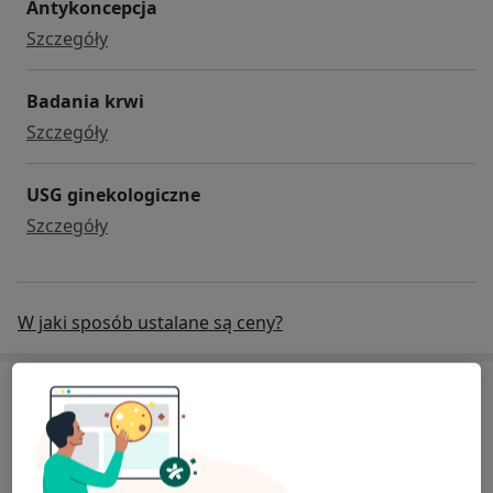
Antykoncepcja
Antykoncepcja
Szczegóły
Badania krwi
badania krwi
Szczegóły
USG ginekologiczne
USG ginekologiczne
Szczegóły
W jaki sposób ustalane są ceny?
Specjaliści
Ginekolog