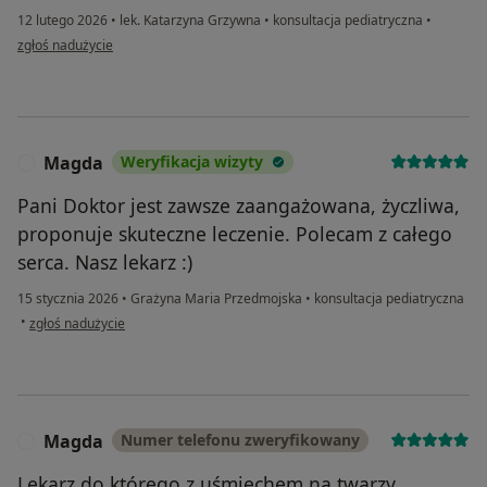
12 lutego 2026
•
lek. Katarzyna Grzywna
•
konsultacja pediatryczna
•
w opinii użytkownika Alicja
zgłoś nadużycie
Magda
Weryfikacja wizyty
M
Pani Doktor jest zawsze zaangażowana, życzliwa,
proponuje skuteczne leczenie. Polecam z całego
serca. Nasz lekarz :)
15 stycznia 2026
•
Grażyna Maria Przedmojska
•
konsultacja pediatryczna
w opinii użytkownika Magda
•
zgłoś nadużycie
Magda
Numer telefonu zweryfikowany
M
Lekarz do którego z uśmiechem na twarzy