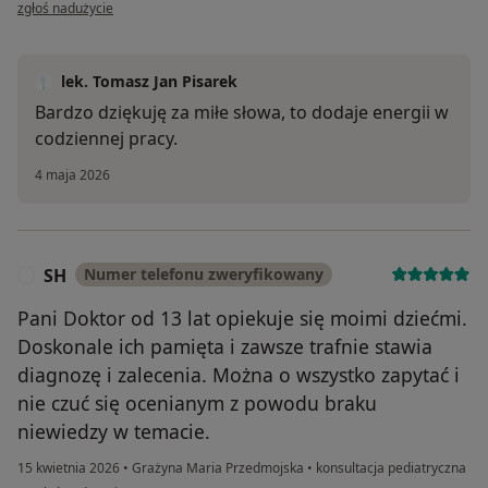
w opinii użytkownika AS
zgłoś nadużycie
lek. Tomasz Jan Pisarek
Bardzo dziękuję za miłe słowa, to dodaje energii w
codziennej pracy.
4 maja 2026
SH
Numer telefonu zweryfikowany
S
Pani Doktor od 13 lat opiekuje się moimi dziećmi.
Doskonale ich pamięta i zawsze trafnie stawia
diagnozę i zalecenia. Można o wszystko zapytać i
nie czuć się ocenianym z powodu braku
niewiedzy w temacie.
15 kwietnia 2026
•
Grażyna Maria Przedmojska
•
konsultacja pediatryczna
w opinii użytkownika SH