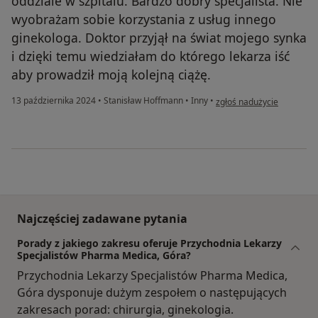
oddziale w szpitalu. Bardzo dobry specjalista. Nie
wyobrażam sobie korzystania z usług innego
ginekologa. Doktor przyjął na świat mojego synka
i dzięki temu wiedziałam do którego lekarza iść
aby prowadził moją kolejną ciążę.
w opinii użytkownika EM
13 października 2024
•
Stanisław Hoffmann
•
Inny
•
zgłoś nadużycie
Najczęściej zadawane pytania
Porady z jakiego zakresu oferuje Przychodnia Lekarzy
Specjalistów Pharma Medica, Góra?
Przychodnia Lekarzy Specjalistów Pharma Medica,
Góra dysponuje dużym zespołem o następujących
zakresach porad: chirurgia, ginekologia.