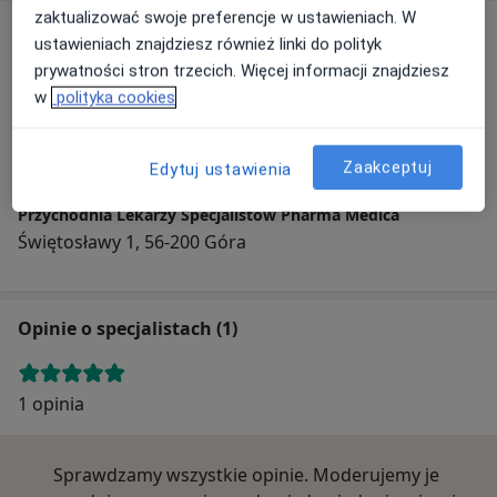
zaktualizować swoje preferencje w ustawieniach. W
Adres
ustawieniach znajdziesz również linki do polityk
prywatności stron trzecich. Więcej informacji znajdziesz
w
polityka cookies
Powiększ mapę
Zaakceptuj
Edytuj ustawienia
Przychodnia Lekarzy Specjalistów Pharma Medica
Świętosławy 1, 56-200 Góra
Opinie o specjalistach (1)
1 opinia
Sprawdzamy wszystkie opinie. Moderujemy je