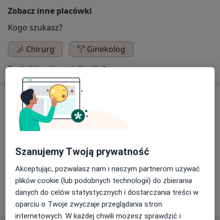
Zobacz inne placówki
Kogo szukasz?
Chirurg
Ginekolog
Szukaj innej specjalizacji
Specjaliści
Chirurg
Szanujemy Twoją prywatność
Jarosław Wilczyński
Akceptując, pozwalasz nam i naszym partnerom używać
Chirurg
plików cookie (lub podobnych technologii) do zbierania
danych do celów statystycznych i dostarczania treści w
3 opinie
oparciu o Twoje zwyczaje przeglądania stron
internetowych. W każdej chwili możesz sprawdzić i