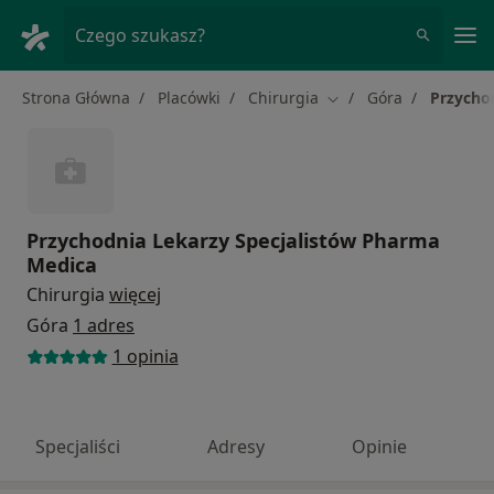
Me
Czego szukasz?
Strona Główna
Placówki
Chirurgia
Góra
Przycho
Zmień miasto
Przychodnia Lekarzy Specjalistów Pharma
Medica
Chirurgia
więcej
Góra
1 adres
1 opinia
Specjaliści
Adresy
Opinie