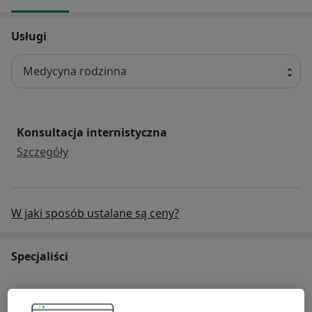
Usługi
Medycyna rodzinna
Konsultacja internistyczna
konsultacja internistyczna
Szczegóły
W jaki sposób ustalane są ceny?
Specjaliści
Ewa Machnicka-Smolińska