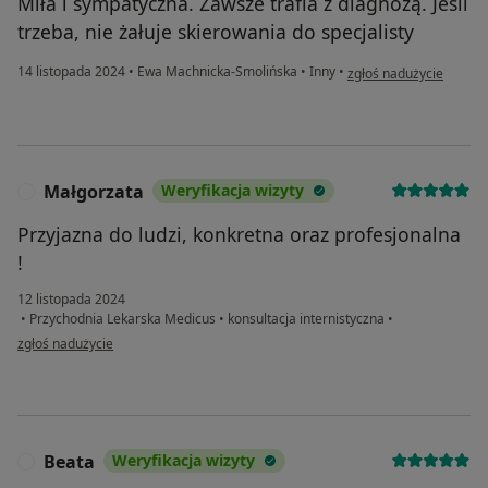
Miła i sympatyczna. Zawsze trafia z diagnozą. Jeśli
trzeba, nie żałuje skierowania do specjalisty
w opinii użytkownika H
14 listopada 2024
•
Ewa Machnicka-Smolińska
•
Inny
•
zgłoś nadużycie
Małgorzata
Weryfikacja wizyty
M
Przyjazna do ludzi, konkretna oraz profesjonalna
!
12 listopada 2024
•
Przychodnia Lekarska Medicus
•
konsultacja internistyczna
•
w opinii użytkownika Małgorzata
zgłoś nadużycie
Beata
Weryfikacja wizyty
B