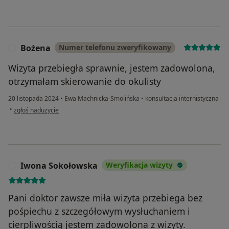
Bożena
Numer telefonu zweryfikowany
B
Wizyta przebiegła sprawnie, jestem zadowolona,
otrzymałam skierowanie do okulisty
20 listopada 2024
•
Ewa Machnicka-Smolińska
•
konsultacja internistyczna
w opinii użytkownika Bożena
•
zgłoś nadużycie
Iwona Sokołowska
Weryfikacja wizyty
I
Pani doktor zawsze miła wizyta przebiega bez
pośpiechu z szczegółowym wysłuchaniem i
cierpliwością jestem zadowolona z wizyty.