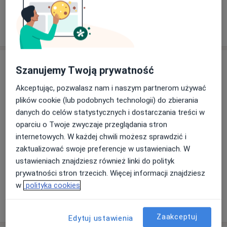
Lekarz rodzinny
11 opinii
Adresy (5)
Szanujemy Twoją prywatność
Adres 1
Adres 2
Adres 3
Adres 4
Adres 5
Akceptując, pozwalasz nam i naszym partnerom używać
plików cookie (lub podobnych technologii) do zbierania
danych do celów statystycznych i dostarczania treści w
oparciu o Twoje zwyczaje przeglądania stron
internetowych. W każdej chwili możesz sprawdzić i
Powiększ mapę
zaktualizować swoje preferencje w ustawieniach. W
ustawieniach znajdziesz również linki do polityk
prywatności stron trzecich. Więcej informacji znajdziesz
w
polityka cookies
Przychodnia Lekarska Medicus
Zdrowa 1, 66-010 Nowogród Bobrzański
Zaakceptuj
Edytuj ustawienia