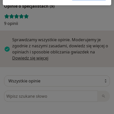
Opinie o specjalistach (9)
9 opinii
Sprawdzamy wszystkie opinie. Moderujemy je
zgodnie z naszymi zasadami, dowiedz się więcej o
opiniach i sposobie obliczania gwiazdek na
Dowiedz się więcej o opiniach
Dowiedz się więcej
Szukaj w opiniach