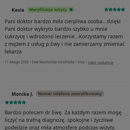
Kasia
Weryfikacja wizyty
K
Pani doktor bardzo miła cierpliwa osoba...dzięki
Pani doktor wykryto bardzo szybko u mnie
cukrzycę i wdrożono leczenie...Korzystamy razem
z mężem z usług p.Ewy i nie zamierzamy zmieniać
lekarza
w opinii użytkownika Kasia
11 lutego 2026
•
Ewa Machnicka-Smolińska
•
Inny
•
zgłoś nadużycie
Monika J.
Numer telefonu zweryfikowany
M
Bardzo polecam dr Ewę. Za każdym razem mogę
liczyć na trafną diagnozę, spokojne i życzliwe
podejście oraz miłą atmosferę podczas wizyty.