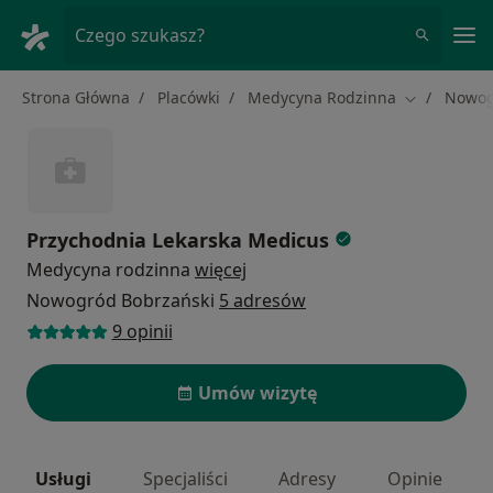
Me
Czego szukasz?
Strona Główna
Placówki
Medycyna Rodzinna
Nowog
Zmień mias
Przychodnia Lekarska Medicus
Medycyna rodzinna
więcej
Nowogród Bobrzański
5 adresów
9 opinii
Umów wizytę
Usługi
Specjaliści
Adresy
Opinie