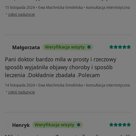
15 listopada 2024
•
Ewa Machnicka-Smolińska
•
konsultacja internistyczna
w opinii użytkownika Iwona Sokołowska
•
zgłoś nadużycie
Małgorzata
Weryfikacja wizyty
M
Pani doktor bardzo miła w prosty i rzeczowy
sposób wyjaśniła objawy choroby i sposób
leczenia .Dokładnie zbadała .Polecam
14 listopada 2024
•
Ewa Machnicka-Smolińska
•
konsultacja internistyczna
w opinii użytkownika Małgorzata
•
zgłoś nadużycie
Henryk
Weryfikacja wizyty
H