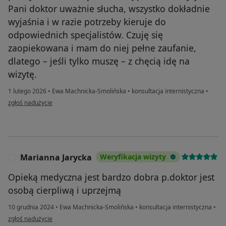
Pani doktor uważnie słucha, wszystko dokładnie
wyjaśnia i w razie potrzeby kieruje do
odpowiednich specjalistów. Czuję się
zaopiekowana i mam do niej pełne zaufanie,
dlatego – jeśli tylko muszę – z chęcią idę na
wizytę.
1 lutego 2026
•
Ewa Machnicka-Smolińska
•
konsultacja internistyczna
•
w opinii użytkownika Monika J.
zgłoś nadużycie
Marianna Jarycka
Weryfikacja wizyty
M
Opieką medyczna jest bardzo dobra p.doktor jest
osobą cierpliwą i uprzejmą
10 grudnia 2024
•
Ewa Machnicka-Smolińska
•
konsultacja internistyczna
•
w opinii użytkownika Marianna Jarycka
zgłoś nadużycie