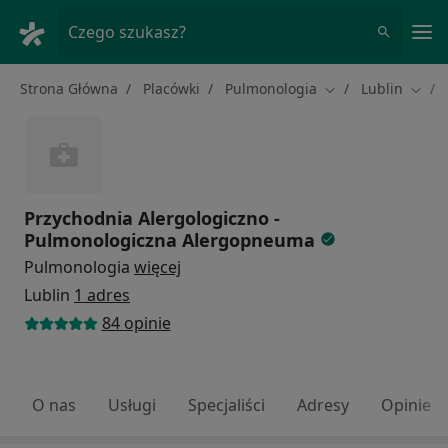
Me
Czego szukasz?
Strona Główna
Placówki
Pulmonologia
Lublin
Zmień miasto
Zmień
Przychodnia Alergologiczno -
Pulmonologiczna Alergopneuma
Pulmonologia
więcej
Lublin
1 adres
84 opinie
O nas
Usługi
Specjaliści
Adresy
Opinie