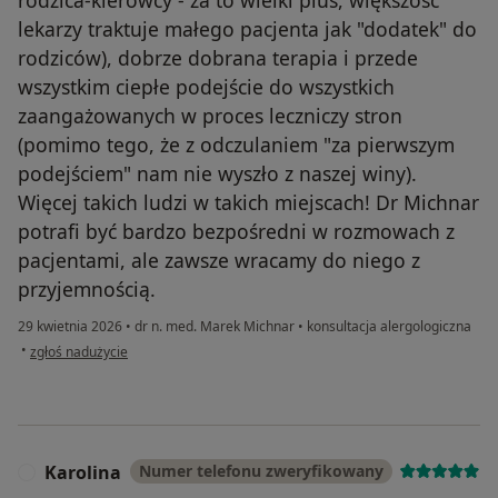
lekarzy traktuje małego pacjenta jak "dodatek" do
rodziców), dobrze dobrana terapia i przede
wszystkim ciepłe podejście do wszystkich
zaangażowanych w proces leczniczy stron
(pomimo tego, że z odczulaniem "za pierwszym
podejściem" nam nie wyszło z naszej winy).
Więcej takich ludzi w takich miejscach! Dr Michnar
potrafi być bardzo bezpośredni w rozmowach z
pacjentami, ale zawsze wracamy do niego z
przyjemnością.
29 kwietnia 2026
•
dr n. med. Marek Michnar
•
konsultacja alergologiczna
w opinii użytkownika Jakub
•
zgłoś nadużycie
Karolina
Numer telefonu zweryfikowany
K