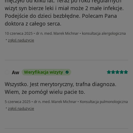
męczyło od kilku lat. Teraz po roku regularnych
wizyt syn bierze leki i miał może 2 małe infekcje.
Podejście do dzieci bezbłędne. Polecam Pana
doktora z całego serca.
10 czerwca 2025
•
dr n. med. Marek Michnar
•
konsultacja alergologiczna
w opinii użytkownika Iga
•
zgłoś nadużycie
Aw
Weryfikacja wizyty
A
Wszystko. Jest merytoryczny, trafna diagnoza.
Wiem, że pomógł wielu pacie to.
5 czerwca 2025
•
dr n. med. Marek Michnar
•
Konsultacja pulmonologiczna
w opinii użytkownika Aw
•
zgłoś nadużycie