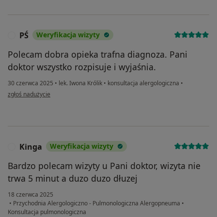
PŚ
Weryfikacja wizyty
P
Polecam dobra opieka trafna diagnoza. Pani
doktor wszystko rozpisuje i wyjaśnia.
30 czerwca 2025
•
lek. Iwona Królik
•
konsultacja alergologiczna
•
w opinii użytkownika PŚ
zgłoś nadużycie
Kinga
Weryfikacja wizyty
K
Bardzo polecam wizyty u Pani doktor, wizyta nie
trwa 5 minut a duzo duzo dłuzej
18 czerwca 2025
•
Przychodnia Alergologiczno - Pulmonologiczna Alergopneuma
•
Konsultacja pulmonologiczna