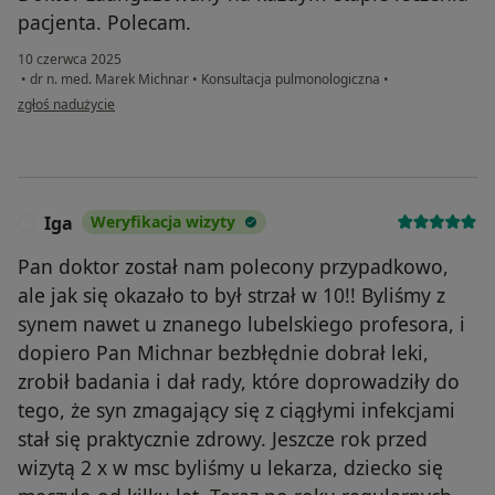
pacjenta. Polecam.
10 czerwca 2025
•
dr n. med. Marek Michnar
•
Konsultacja pulmonologiczna
•
w opinii użytkownika Waldemar
zgłoś nadużycie
Iga
Weryfikacja wizyty
I
Pan doktor został nam polecony przypadkowo,
ale jak się okazało to był strzał w 10!! Byliśmy z
synem nawet u znanego lubelskiego profesora, i
dopiero Pan Michnar bezbłędnie dobrał leki,
zrobił badania i dał rady, które doprowadziły do
tego, że syn zmagający się z ciągłymi infekcjami
stał się praktycznie zdrowy. Jeszcze rok przed
wizytą 2 x w msc byliśmy u lekarza, dziecko się