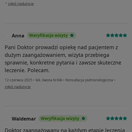
w opinii użytkownika Kinga
•
zgłoś nadużycie
Anna
Weryfikacja wizyty
A
Pani Doktor prowadzi opiekę nad pacjentem z
dużym zaangażowaniem, wizyta przebiega
sprawnie, konkretne pytania i zawsze skuteczne
leczenie. Polecam.
12 czerwca 2025
•
lek. Iwona Królik
•
Konsultacja pulmonologiczna
•
w opinii użytkownika Anna
zgłoś nadużycie
Waldemar
Weryfikacja wizyty
W
Doktor zaangażowany na każdym etapie leczenia