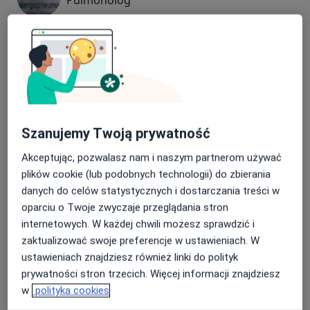
25 opinii
lek. Zofia Bartnik
Alergolog, Pulmonolog, Pediatra
30 opinii
Szanujemy Twoją prywatność
dr n. med. Marek Michnar
Pulmonolog, Alergolog
Akceptując, pozwalasz nam i naszym partnerom używać
plików cookie (lub podobnych technologii) do zbierania
60 opinii
danych do celów statystycznych i dostarczania treści w
oparciu o Twoje zwyczaje przeglądania stron
dr hab. n. med. Barbara Mackiewicz
internetowych. W każdej chwili możesz sprawdzić i
Pulmonolog
zaktualizować swoje preferencje w ustawieniach. W
7 opinii
ustawieniach znajdziesz również linki do polityk
prywatności stron trzecich. Więcej informacji znajdziesz
+ 3 Specjaliści
w
polityka cookies