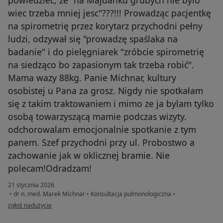
wiec trzeba mniej jesc"???!!! Prowadząc pacjentkę
na spirometrię przez korytarz przychodni pełny
ludzi, odzywał się "prowadzę spaślaka na
badanie" i do pielęgniarek "zróbcie spirometrię
na siedząco bo zapasionym tak trzeba robić".
Mama wazy 88kg. Panie Michnar, kultury
osobistej u Pana za grosz. Nigdy nie spotkałam
się z takim traktowaniem i mimo ze ja bylam tylko
osobą towarzyszącą mamie podczas wizyty.
odchorowalam emocjonalnie spotkanie z tym
panem. Szef przychodni przy ul. Probostwo a
zachowanie jak w oklicznej bramie. Nie
polecam!Odradzam!
21 stycznia 2026
•
dr n. med. Marek Michnar
•
Konsultacja pulmonologiczna
•
w opinii użytkownika M.
zgłoś nadużycie