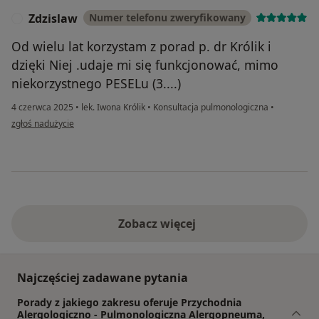
Zdzislaw
Numer telefonu zweryfikowany
Z
Od wielu lat korzystam z porad p. dr Królik i
dzięki Niej .udaje mi się funkcjonować, mimo
niekorzystnego PESELu (3....)
4 czerwca 2025
•
lek. Iwona Królik
•
Konsultacja pulmonologiczna
•
w opinii użytkownika Zdzislaw
zgłoś nadużycie
Zobacz więcej
Najczęściej zadawane pytania
Porady z jakiego zakresu oferuje Przychodnia
Alergologiczno - Pulmonologiczna Alergopneuma,