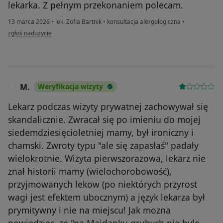
lekarka. Z pełnym przekonaniem polecam.
13 marca 2026
•
lek. Zofia Bartnik
•
konsultacja alergologiczna
•
w opinii użytkownika Karolina
zgłoś nadużycie
M.
Weryfikacja wizyty
M
Lekarz podczas wizyty prywatnej zachowywał się
skandalicznie. Zwracał się po imieniu do mojej
siedemdziesięcioletniej mamy, był ironiczny i
chamski. Zwroty typu "ale się zapasłaś" padały
wielokrotnie. Wizyta pierwszorazowa, lekarz nie
znał historii mamy (wielochorobowość),
przyjmowanych lekow (po niektórych przyrost
wagi jest efektem ubocznym) a język lekarza był
prymitywny i nie na miejscu! Jak mozna
powiedziec, ze "na Majdanku grubych nie bylo