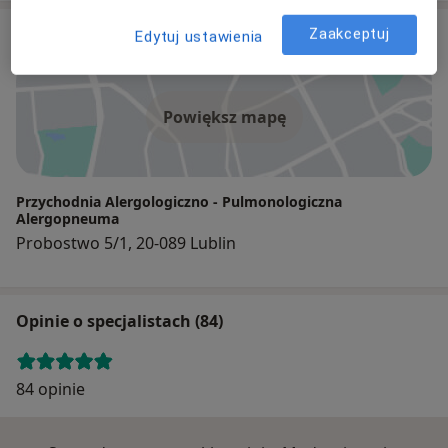
Adres
Zaakceptuj
Edytuj ustawienia
Powiększ mapę
Przychodnia Alergologiczno - Pulmonologiczna
Alergopneuma
Probostwo 5/1, 20-089 Lublin
Opinie o specjalistach (84)
84 opinie