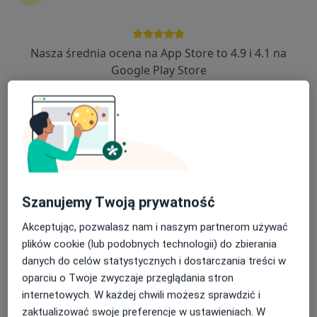
Bezpieczne płatności
Centrum Stomatologii Dentus
Nasza średnia ocena na App Store to 4.9 i 4.1 na
Google Play Store
·
Więcej
Protetyka, Stomatologia, Ortodoncja
1227 opinii
Władysława Dziewulskiego 29B, Toruń
•
Mapa
Brak dostępnych specjalistów z wolnymi terminami w tym centrum medycznym.
Pokaż profil
Szanujemy Twoją prywatność
Akceptując, pozwalasz nam i naszym partnerom używać
plików cookie (lub podobnych technologii) do zbierania
danych do celów statystycznych i dostarczania treści w
oparciu o Twoje zwyczaje przeglądania stron
internetowych. W każdej chwili możesz sprawdzić i
zaktualizować swoje preferencje w ustawieniach. W