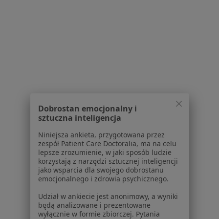
Lekarze
Placówki medyczne
Pytania i odpowiedzi
Usługi i zabiegi
Choroby
Pomoc
Aplikacje mobilne
Blog dla pacjentów
Dobrostan emocjonalny i
sztuczna inteligencja
Dla profesjonalistów
Niniejsza ankieta, przygotowana przez
Cennik
zespół Patient Care Doctoralia, ma na celu
Dla lekarzy
lepsze zrozumienie, w jaki sposób ludzie
Dla placówek medycznych
korzystają z narzędzi sztucznej inteligencji
jako wsparcia dla swojego dobrostanu
Noa Notes
nowość
emocjonalnego i zdrowia psychicznego.
Baza wiedzy
Centrum Pomocy dla Specjalisty
Udział w ankiecie jest anonimowy, a wyniki
będą analizowane i prezentowane
Kontakt
wyłącznie w formie zbiorczej. Pytania