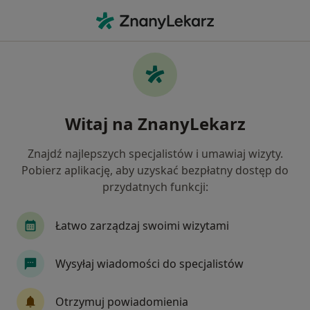
Me
Protetyka • Na Skarpie, Toruń, kujawsko-pomorskie
Filtry
• 1
Ubezpieczenie
Map
Protetyka centra medyczne Na Skarpie,
Witaj na ZnanyLekarz
Toruń
Jak działają wyniki wyszukiwania
Znajdź najlepszych specjalistów i umawiaj wizyty.
Pobierz aplikację, aby uzyskać bezpłatny dostęp do
przydatnych funkcji:
Wybierz swoje ubezpieczenie
Łatwo zarządzaj swoimi wizytami
Wysyłaj wiadomości do specjalistów
Otrzymuj powiadomienia