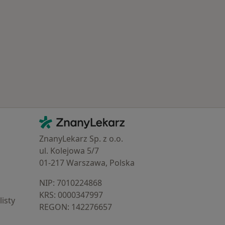
Kontakt
ZnanyLekarz - Strona główna
ZnanyLekarz Sp. z o.o.
ul. Kolejowa 5/7
01-217 Warszawa, Polska
NIP: ⁠7010224868
KRS: ⁠0000347997
isty
REGON: ⁠142276657