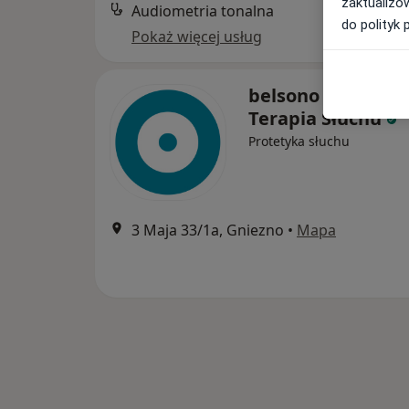
zaktualizo
Audiometria tonalna
do polityk 
Pokaż więcej usług
belsono Diagnost
Terapia Słuchu
Protetyka słuchu
3 Maja 33/1a, Gniezno
•
Mapa