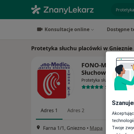
specjaliz
Konsultacje online
Dostępne t
Protetyka słuchu placówki w Gnieznie
FONO-MEDICA Ap
Słuchowe Iwona 
Protetyka słuchu, Audiolo
5 opinii
Szanuje
Adres 1
Adres 2
Akceptując
technologii
Farna 1/1, Gniezno
•
Mapa
Twoje zwyc