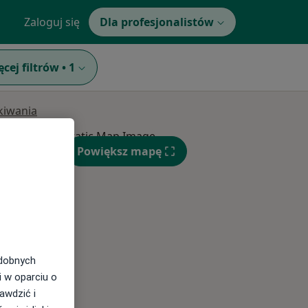
Zaloguj się
Dla profesjonalistów
ęcej filtrów
•
1
ukiwania
Wt,
Śr,
Czw,
Powiększ mapę
11 Sie
12 Sie
13 Sie
odobnych
i w oparciu o
awdzić i