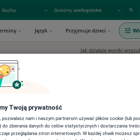
acja, badanie lub nazwisko
miasto lub dzielnica
erminy
Język
Przyjmuje dzieci
Wi
Jak działają wyniki wysz
araty
Dziś
Jutro
Ndz,
Pon,
Król
7 Sie
8 Sie
9 Sie
10 Sie
gia
Umawianie online nie jest dostępne
Pokaż profil
my Twoją prywatność
, pozwalasz nam i naszym partnerom używać plików cookie (lub p
) do zbierania danych do celów statystycznych i dostarczania treśc
zaje przeglądania stron internetowych. W każdej chwili możesz spr