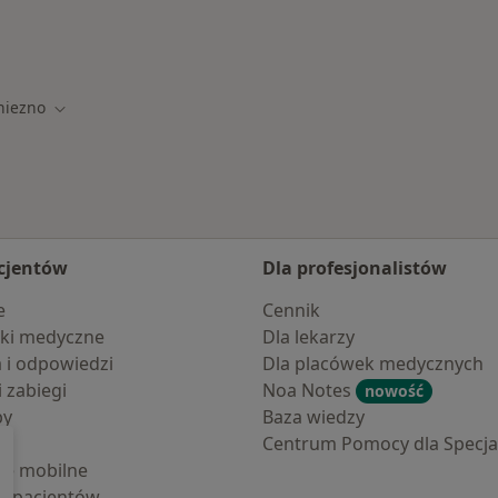
niezno
Zmień miasto
cjentów
Dla profesjonalistów
e
Cennik
ki medyczne
Dla lekarzy
a i odpowiedzi
Dla placówek medycznych
i zabiegi
Noa Notes
nowość
by
Baza wiedzy
Centrum Pomocy dla Specjal
cje mobilne
la pacjentów