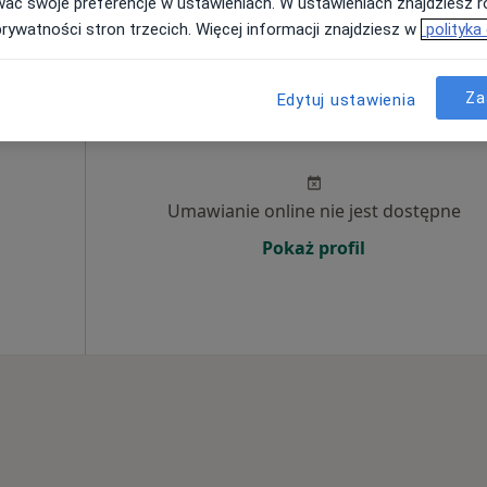
wać swoje preferencje w ustawieniach. W ustawieniach znajdziesz ró
od 25 zł
prywatności stron trzecich. Więcej informacji znajdziesz w
polityka
Za
Edytuj ustawienia
yka i
Dziś
Jutro
Ndz,
Pon,
7 Sie
8 Sie
9 Sie
10 Sie
Umawianie online nie jest dostępne
Pokaż profil