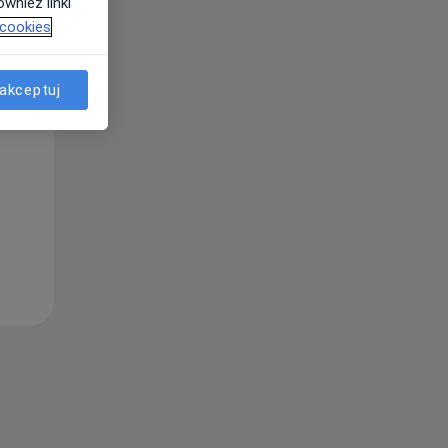
wnież linki
 cookies
akceptuj
Wt,
Śr,
Czw,
11 Sie
12 Sie
13 Sie