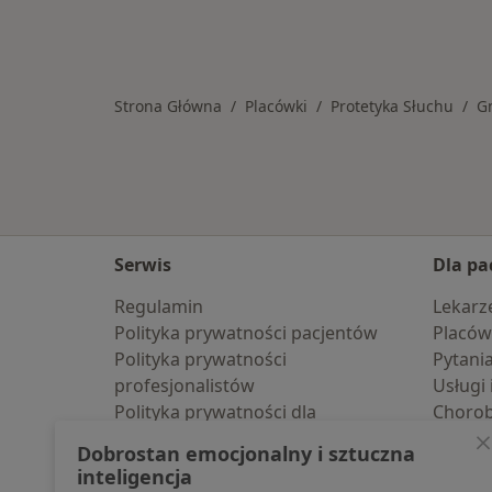
Strona Główna
Placówki
Protetyka Słuchu
G
Serwis
Dla pa
Regulamin
Lekarz
Polityka prywatności pacjentów
Placów
Polityka prywatności
Pytani
profesjonalistów
Usługi 
Polityka prywatności dla
Choro
profesjonalistów, których dane
Pomoc
Dobrostan emocjonalny i sztuczna
pozyskaliśmy samodzielnie
Aplika
inteligencja
Polityka cookies
Blog d