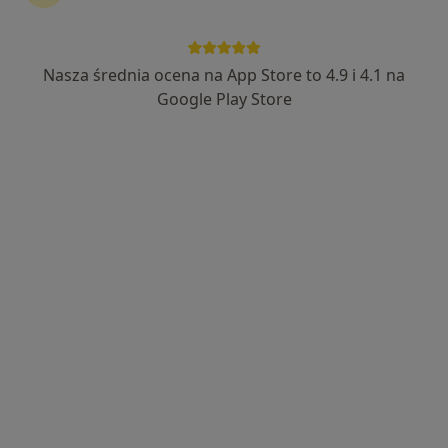
Bezpieczne płatności
Caalm Clinic
Nasza średnia ocena na App Store to 4.9 i 4.1 na
·
Więcej
Proktologia, Chirurgia, Chirurgia dziecięca
Google Play Store
240 opinii
Piastowska 4, Tarnowskie Góry
•
Mapa
Brak dostępnych specjalistów z wolnymi terminami w tym centrum medycznym.
Pokaż profil
NZOZ Neuron