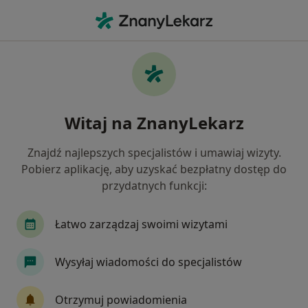
Me
Proktologia • Tarnowskie Góry, śląskie
Filtry
• 1
Ubezpieczenie
Map
Proktologia placówki w Tarnowskich Górach
Witaj na ZnanyLekarz
Jak działają wyniki wyszukiwania
Znajdź najlepszych specjalistów i umawiaj wizyty.
Pobierz aplikację, aby uzyskać bezpłatny dostęp do
Wybierz swoje ubezpieczenie
przydatnych funkcji:
Łatwo zarządzaj swoimi wizytami
Wysyłaj wiadomości do specjalistów
Otrzymuj powiadomienia