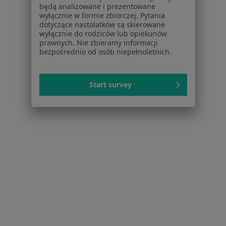
będą analizowane i prezentowane
wyłącznie w formie zbiorczej. Pytania
Lekarze
dotyczące nastolatków są skierowane
Placówki medyczne
wyłącznie do rodziców lub opiekunów
Pytania i odpowiedzi
prawnych. Nie zbieramy informacji
bezpośrednio od osób niepełnoletnich.
Usługi i zabiegi
Choroby
Pomoc
Start survey
Aplikacje mobilne
Blog dla pacjentów
Dla profesjonalistów
Cennik
Dla lekarzy
Dla placówek medycznych
Noa Notes
nowość
Baza wiedzy
Centrum Pomocy dla Specjalisty
Kontakt
ZnanyLekarz - Strona główna