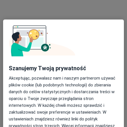
·
Więcej
Proktologia, Urologia, Neurologia
440 opinii
Teofila Królika 12, Tarnowskie Góry
•
Mapa
Brak dostępnych specjalistów z wolnymi terminami w tym centrum medycznym.
Pokaż profil
Szanujemy Twoją prywatność
Akceptując, pozwalasz nam i naszym partnerom używać
plików cookie (lub podobnych technologii) do zbierania
danych do celów statystycznych i dostarczania treści w
oparciu o Twoje zwyczaje przeglądania stron
internetowych. W każdej chwili możesz sprawdzić i
Fam-Med
zaktualizować swoje preferencje w ustawieniach. W
Proktologia, Chirurgia
ustawieniach znajdziesz również linki do polityk
142 opinie
prywatności stron trzecich. Więcej informacji znajdziesz