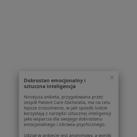
Serwis
Regulamin
Polityka prywatności pacjentów
Polityka prywatności profesjonalistów
Polityka prywatności dla profesjonalistów, których
dane pozyskaliśmy samodzielnie
Polityka cookies
Jak działają wyniki wyszukiwania
Dobrostan emocjonalny i
sztuczna inteligencja
Dostępność
O nas
Niniejsza ankieta, przygotowana przez
Praca
Rekrutujemy!
zespół Patient Care Doctoralia, ma na celu
lepsze zrozumienie, w jaki sposób ludzie
Partnerzy
korzystają z narzędzi sztucznej inteligencji
Centrum prasowe
jako wsparcia dla swojego dobrostanu
Kontakt
emocjonalnego i zdrowia psychicznego.
Dla pacjentów
Udział w ankiecie jest anonimowy, a wyniki