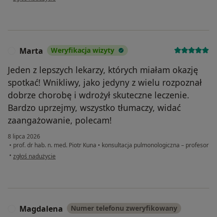
Marta
Weryfikacja wizyty
M
Jeden z lepszych lekarzy, których miałam okazję
spotkać! Wnikliwy, jako jedyny z wielu rozpoznał
dobrze chorobę i wdrożył skuteczne leczenie.
Bardzo uprzejmy, wszystko tłumaczy, widać
zaangażowanie, polecam!
8 lipca 2026
•
prof. dr hab. n. med. Piotr Kuna
•
konsultacja pulmonologiczna – profesor
w opinii użytkownika Marta
•
zgłoś nadużycie
Magdalena
Numer telefonu zweryfikowany
M