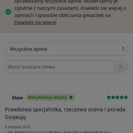
Sprawdzamy wszystkie opinie. Moderujemy je
zgodnie z naszymi zasadami, dowiedz się więcej o
opiniach i sposobie obliczania gwiazdek na
Dowiedz się więcej o opiniach
Dowiedz się więcej
Szukaj w opiniach
Slaw
Weryfikacja wizyty
S
Prawdziwa specjalistka, rzeczowa ocena i porada.
Dziękuję
3 sierpnia 2026
•
lek. Małgorzata Saryusz-Wolska
•
konsultacja diabetologiczna
•