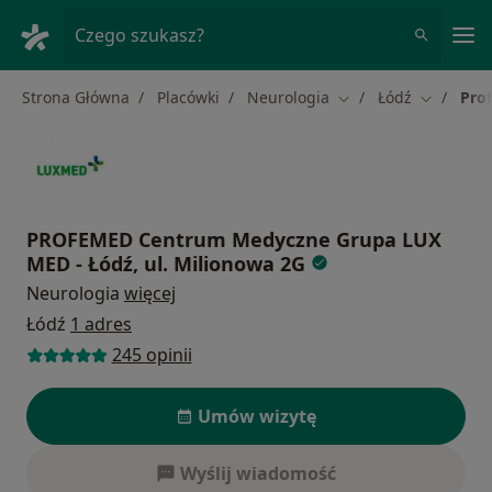
Me
Czego szukasz?
Strona Główna
Placówki
Neurologia
Łódź
Pro
Zmień miasto
Zmień mi
PROFEMED Centrum Medyczne Grupa LUX
MED - Łódź, ul. Milionowa 2G
Neurologia
więcej
Łódź
1 adres
245 opinii
Umów wizytę
Wyślij wiadomość