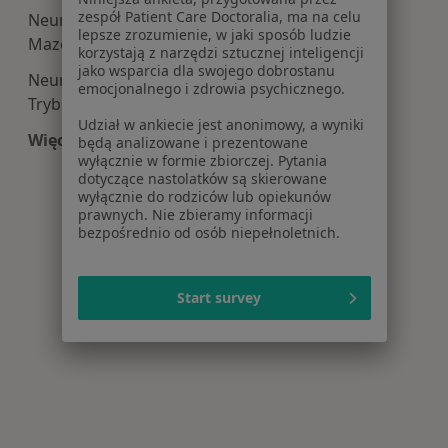
zespół Patient Care Doctoralia, ma na celu
Neurologia centra medyczne w Tomaszowie
lepsze zrozumienie, w jaki sposób ludzie
Mazowieckim
korzystają z narzędzi sztucznej inteligencji
jako wsparcia dla swojego dobrostanu
Neurologia centra medyczne w Piotrkowie
emocjonalnego i zdrowia psychicznego.
Trybunalskim
Udział w ankiecie jest anonimowy, a wyniki
Więcej (10)
będą analizowane i prezentowane
wyłącznie w formie zbiorczej. Pytania
Więcej w kategorii: Centra medyczne Neurologi
dotyczące nastolatków są skierowane
wyłącznie do rodziców lub opiekunów
prawnych. Nie zbieramy informacji
bezpośrednio od osób niepełnoletnich.
Start survey