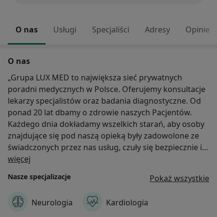
O nas
Usługi
Specjaliści
Adresy
Opinie
O nas
„Grupa LUX MED to największa sieć prywatnych
poradni medycznych w Polsce. Oferujemy konsultacje
lekarzy specjalistów oraz badania diagnostyczne. Od
ponad 20 lat dbamy o zdrowie naszych Pacjentów.
Każdego dnia dokładamy wszelkich starań, aby osoby
znajdujące się pod naszą opieką były zadowolone ze
świadczonych przez nas usług, czuły się bezpiecznie i
O nas
wiedziały, że mogą liczyć na pomoc i poradę
więcej
doświadczonych specjalistów.”
Nasze specjalizacje
Pokaż wszystkie
Wykonywane usługi w naszej placówce:
Neurologia
Kardiologia
Specjaliści: alergolodzy, chirurdzy, choroby zakaźne,