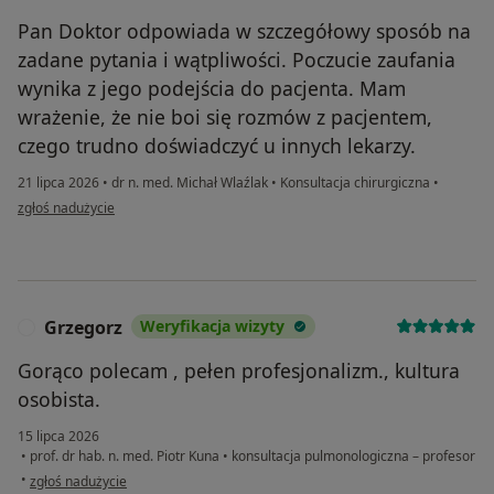
Pan Doktor odpowiada w szczegółowy sposób na
zadane pytania i wątpliwości. Poczucie zaufania
wynika z jego podejścia do pacjenta. Mam
wrażenie, że nie boi się rozmów z pacjentem,
czego trudno doświadczyć u innych lekarzy.
21 lipca 2026
•
dr n. med. Michał Wlaźlak
•
Konsultacja chirurgiczna
•
w opinii użytkownika Karolina
zgłoś nadużycie
Grzegorz
Weryfikacja wizyty
G
Gorąco polecam , pełen profesjonalizm., kultura
osobista.
15 lipca 2026
•
prof. dr hab. n. med. Piotr Kuna
•
konsultacja pulmonologiczna – profesor
w opinii użytkownika Grzegorz
•
zgłoś nadużycie