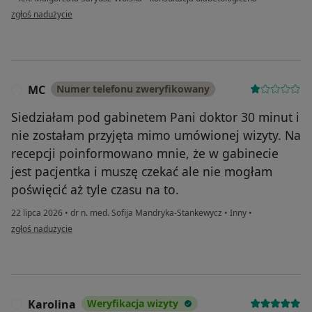
w opinii użytkownika Slaw
zgłoś nadużycie
MC
Numer telefonu zweryfikowany
M
Siedziałam pod gabinetem Pani doktor 30 minut i
nie zostałam przyjęta mimo umówionej wizyty. Na
recepcji poinformowano mnie, że w gabinecie
jest pacjentka i muszę czekać ale nie mogłam
poświęcić aż tyle czasu na to.
22 lipca 2026
•
dr n. med. Sofija Mandryka-Stankewycz
•
Inny
•
w opinii użytkownika MC
zgłoś nadużycie
Karolina
Weryfikacja wizyty
K