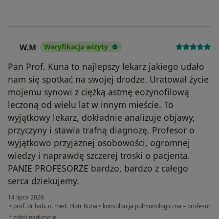
W.M
Weryfikacja wizyty
W
Pan Prof. Kuna to najlepszy lekarz jakiego udało
nam się spotkać na swojej drodze. Uratował życie
mojemu synowi z ciężką astmę eozynofilową
leczoną od wielu lat w innym mieście. To
wyjątkowy lekarz, dokładnie analizuje objawy,
przyczyny i stawia trafną diagnozę. Profesor o
wyjątkowo przyjaznej osobowości, ogromnej
wiedzy i naprawdę szczerej troski o pacjenta.
PANIE PROFESORZE bardzo, bardzo z całego
serca dziekujemy.
14 lipca 2026
•
prof. dr hab. n. med. Piotr Kuna
•
konsultacja pulmonologiczna – profesor
w opinii użytkownika W.M
•
zgłoś nadużycie