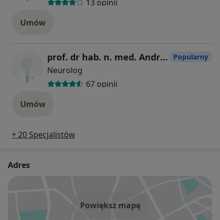
13 opinii
Umów
prof. dr hab. n. med. Andrzej Głąbiński
Popularny
Neurolog
67 opinii
Umów
+ 20 Specjalistów
Adres
Powiększ mapę