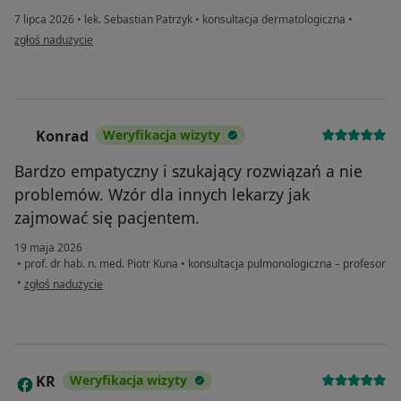
7 lipca 2026
•
lek. Sebastian Patrzyk
•
konsultacja dermatologiczna
•
w opinii użytkownika Magdalena
zgłoś nadużycie
Konrad
Weryfikacja wizyty
K
Bardzo empatyczny i szukający rozwiązań a nie
problemów. Wzór dla innych lekarzy jak
zajmować się pacjentem.
19 maja 2026
•
prof. dr hab. n. med. Piotr Kuna
•
konsultacja pulmonologiczna – profesor
w opinii użytkownika Konrad
•
zgłoś nadużycie
KR
Weryfikacja wizyty
K