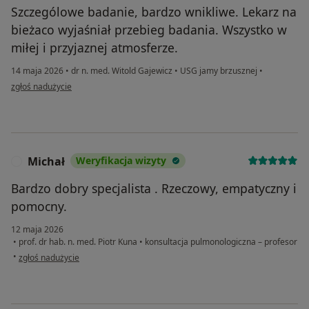
Szczególowe badanie, bardzo wnikliwe. Lekarz na
bieżaco wyjaśniał przebieg badania. Wszystko w
miłej i przyjaznej atmosferze.
14 maja 2026
•
dr n. med. Witold Gajewicz
•
USG jamy brzusznej
•
w opinii użytkownika KR
zgłoś nadużycie
Michał
Weryfikacja wizyty
M
Bardzo dobry specjalista . Rzeczowy, empatyczny i
pomocny.
12 maja 2026
•
prof. dr hab. n. med. Piotr Kuna
•
konsultacja pulmonologiczna – profesor
w opinii użytkownika Michał
•
zgłoś nadużycie