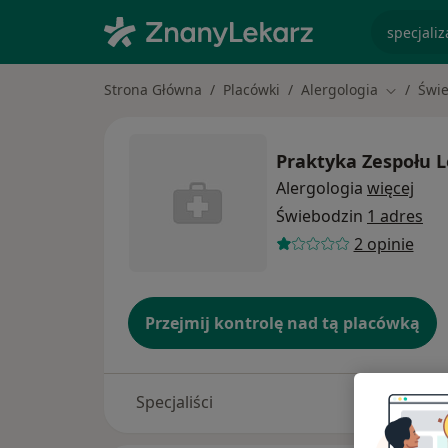
specjaliz
Strona Główna
Placówki
Alergologia
Świ
Zmień mi
Praktyka Zespołu 
Alergologia
więcej
Świebodzin
1 adres
2 opinie
Przejmij kontrolę nad tą placówką
Specjaliści
Adresy