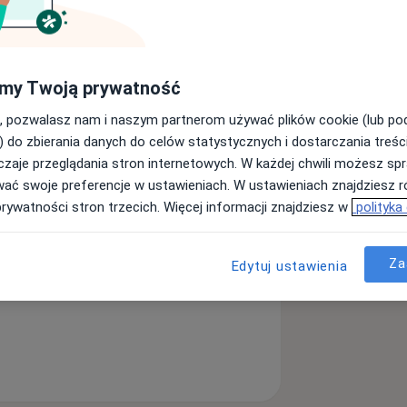
my Twoją prywatność
ulista
, pozwalasz nam i naszym partnerom używać plików cookie (lub p
Szukaj innej specjalizacji
) do zbierania danych do celów statystycznych i dostarczania treśc
zaje przeglądania stron internetowych. W każdej chwili możesz spr
wać swoje preferencje w ustawieniach. W ustawieniach znajdziesz ró
prywatności stron trzecich. Więcej informacji znajdziesz w
polityka
Za
Edytuj ustawienia