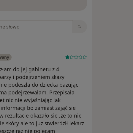
niach
wany
złam do jej gabinetu z 4
arzy i podejrzeniem skazy
 nie podeszła do dziecka bazując
sama podejrzewałam. Przepisała
t nic nie wyjaśniając jak
nformacji bo zamiast zająć sie
rezultacie okazało sie ,ze to nie
 skóry ale to juz stwierdził lekarz
eszcze raz nie polecam