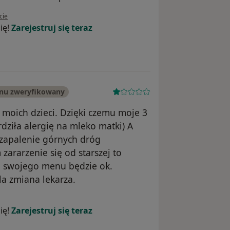
tkownika Aleksandra
cie
ię!
Zarejestruj się teraz
onu zweryfikowany
u moich dzieci. Dzięki czemu moje 3
erdziła alergię na mleko matki) A
 zapalenie górnych dróg
ararzenie się od starszej to
e swojego menu będzie ok.
la zmiana lekarza.
wnika Konto zostało usunięte
ię!
Zarejestruj się teraz