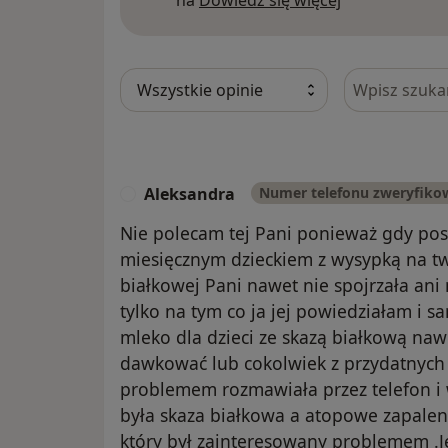
na
Dowiedz się więcej
Szukaj w opi
Aleksandra
Numer telefonu zweryfiko
A
Nie polecam tej Pani ponieważ gdy pos
miesięcznym dzieckiem z wysypką na tw
białkowej Pani nawet nie spojrzała ani
tylko na tym co ja jej powiedziałam i 
mleko dla dzieci ze skazą białkową nawe
dawkować lub cokolwiek z przydatnych i
problemem rozmawiała przez telefon i w 
była skaza białkowa a atopowe zapalenie
który był zainteresowany problemem .J