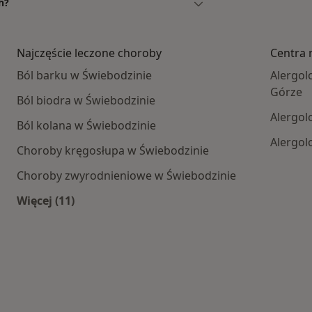
h?
Najczęście leczone choroby
Centra 
Ból barku w Świebodzinie
Alergol
Górze
Ból biodra w Świebodzinie
Alergol
Ból kolana w Świebodzinie
Alergol
Choroby kręgosłupa w Świebodzinie
Choroby zwyrodnieniowe w Świebodzinie
Więcej (11)
Więcej w kategorii: Najczęście leczone choroby
 centra medyczne