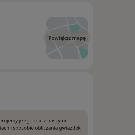
Powiększ mapę
rujemy je zgodnie z naszymi
iach i sposobie obliczania gwiazdek
ięcej o opiniach