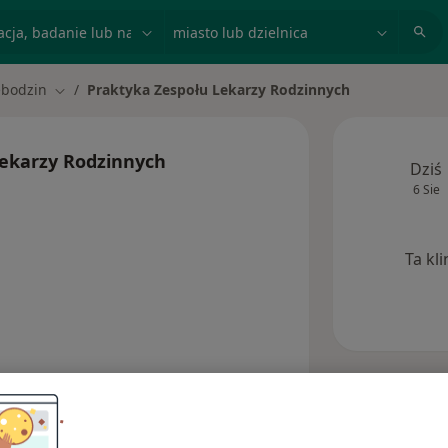
acja, badanie lub nazwisko
miasto lub dzielnica
ebodzin
Praktyka Zespołu Lekarzy Rodzinnych
asto
Zmień miasto
Lekarzy Rodzinnych
Dziś
6 Sie
Ta kl
Opinie