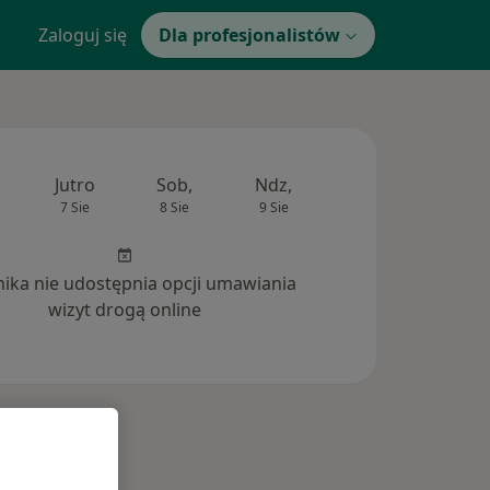
Zaloguj się
Dla profesjonalistów
Jutro
Sob,
Ndz,
Pon,
Wt,
7 Sie
8 Sie
9 Sie
10 Sie
11 Si
inika nie udostępnia opcji umawiania
wizyt drogą online