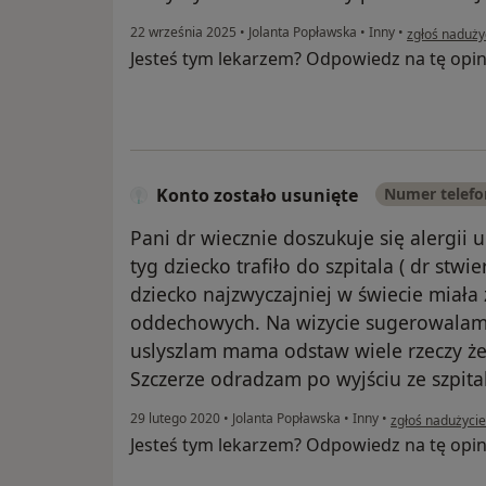
w opinii uży
22 września 2025
•
Jolanta Popławska
•
Inny
•
zgłoś naduży
Jesteś tym lekarzem? Odpowiedz na tę opin
Konto zostało usunięte
Numer telef
Pani dr wiecznie doszukuje się alergii 
tyg dziecko trafiło do szpitala ( dr stwi
dziecko najzwyczajniej w świecie miała
oddechowych. Na wizycie sugerowalam z
uslyszlam mama odstaw wiele rzeczy ż
Szczerze odradzam po wyjściu ze szpita
w opinii użytko
29 lutego 2020
•
Jolanta Popławska
•
Inny
•
zgłoś nadużycie
Jesteś tym lekarzem? Odpowiedz na tę opin