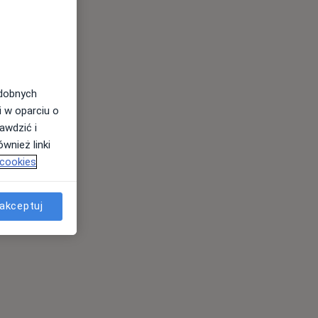
odobnych
i w oparciu o
awdzić i
wnież linki
 cookies
akceptuj