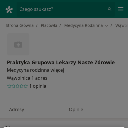
Me
Czego szukasz?
Strona Główna
Placówki
Medycyna Rodzinna
Wąwol
Zmień mias
Praktyka Grupowa Lekarzy Nasze Zdrowie
Medycyna rodzinna
więcej
Wąwolnica
1 adres
1 opinia
Adresy
Opinie
Adres