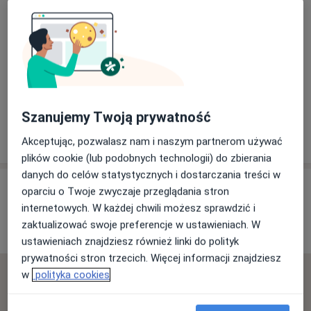
Powiększ mapę
Szanujemy Twoją prywatność
Praktyka Grupowa Lekarzy Nasze Zdrowie
Lubelska 37, 24-160 Wąwolnica
Akceptując, pozwalasz nam i naszym partnerom używać
plików cookie (lub podobnych technologii) do zbierania
danych do celów statystycznych i dostarczania treści w
Opinie o specjalistach (1)
oparciu o Twoje zwyczaje przeglądania stron
internetowych. W każdej chwili możesz sprawdzić i
zaktualizować swoje preferencje w ustawieniach. W
1 opinia
ustawieniach znajdziesz również linki do polityk
prywatności stron trzecich. Więcej informacji znajdziesz
w
polityka cookies
Sprawdzamy wszystkie opinie. Moderujemy je
zgodnie z naszymi zasadami, dowiedz się więcej o