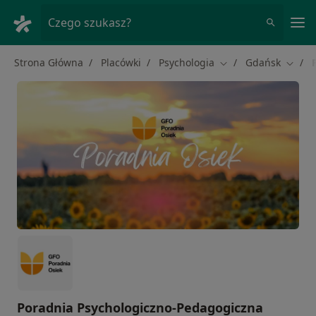
Me
Czego szukasz?
Strona Główna
Placówki
Psychologia
Gdańsk
Zmień miasto
Zmień
Poradnia Psychologiczno-Pedagogiczna