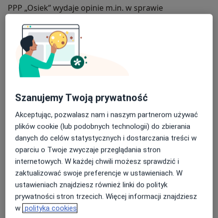
PPP „Osiek” wydaje opinie m.in. w sprawie
przystępowania do egzaminów zewnętrznych uczniów
z zaburzeniami i odchyleniami rozwojowymi lub
z rozwojowymi trudnościami w uczeniu się
w warunkach i formie dostosowanych
do indywidualnych potrzeb psychofizycznych
(dysleksja, dysgrafia, dysortografia). Opinie PPP
„Osiek” są uwzględniane podczas egzaminów
Poradnia Psychologiczno-Pedagogiczna „Osiek”
Szanujemy Twoją prywatność
zewnętrznych OKE oraz w ocenianiu
powstała, aby być możliwie blisko uczniów,
wewnątrzszkolnym.
Akceptując, pozwalasz nam i naszym partnerom używać
towarzyszyć im na co dzień w ich środowisku
plików cookie (lub podobnych technologii) do zbierania
szkolnym. PPP „Osiek” charakteryzuje unikatowa
danych do celów statystycznych i dostarczania treści w
organizacja pracy i usytuowania. Pracujemy w sercu
oparciu o Twoje zwyczaje przeglądania stron
szkół, co pozwala nam widzieć więcej, reagować
internetowych. W każdej chwili możesz sprawdzić i
sprawniej, docierać szybciej, działać efektywnie.
zaktualizować swoje preferencje w ustawieniach. W
Widzimy szkołę z bliska, pozostajemy w dialogu
ustawieniach znajdziesz również linki do polityk
z uczniami, nauczycielami i rodzicami. Specjaliści PPP
Wkomponowanie szerokiego spektrum oddziaływań
prywatności stron trzecich. Więcej informacji znajdziesz
„Osiek” szybko i trafnie rozpoznają potrzeby
z zakresu pomocy psychologiczno-pedagogicznej
w
polityka cookies
społeczności i dzięki temu udzielają spersonalizowanej
w system edukacyjny, to główna idea powstania PPP