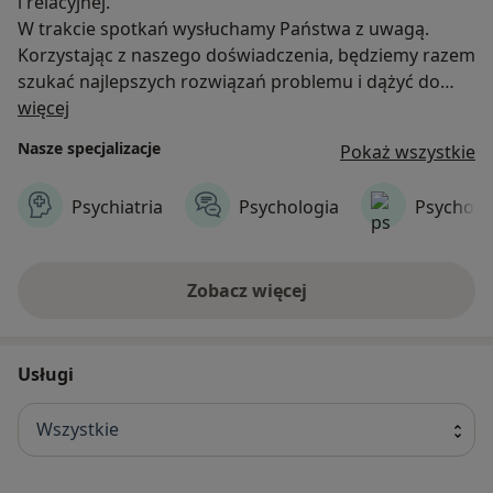
i relacyjnej.
W trakcie spotkań wysłuchamy Państwa z uwagą.
Korzystając z naszego doświadczenia, będziemy razem
szukać najlepszych rozwiązań problemu i dążyć do
O nas
poprawy samopoczucia i jakości życia.
więcej
Nasze specjalizacje
Pokaż wszystkie
Psychiatria
Psychologia
Psychote
Zobacz więcej
Usługi
Wszystkie