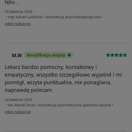
lęku .
29 kwietnia 2026
•
mgr Adrian Ladziński
•
konsultacja psychoterapeutyczna
•
w opinii użytkownika Jakub
zgłoś nadużycie
M.W
Weryfikacja wizyty
M
Lekarz bardzo pomocny, kontaktowy i
empatyczny, wszystko szczegółowo wyjaśnił i mi
pomógł, wizyta punktualna, nie ponaglana,
naprawdę polecam
24 kwietnia 2026
•
lek. Marek Drzał
•
konsultacja psychiatryczna (pierwsza wizyta)
•
w opinii użytkownika M.W
zgłoś nadużycie