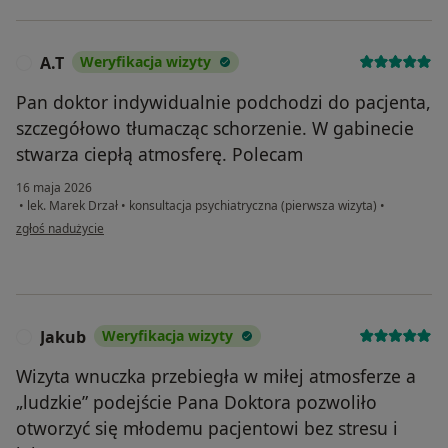
A.T
Weryfikacja wizyty
A
Pan doktor indywidualnie podchodzi do pacjenta,
szczegółowo tłumacząc schorzenie. W gabinecie
stwarza ciepłą atmosferę. Polecam
16 maja 2026
•
lek. Marek Drzał
•
konsultacja psychiatryczna (pierwsza wizyta)
•
w opinii użytkownika A.T
zgłoś nadużycie
Jakub
Weryfikacja wizyty
J
Wizyta wnuczka przebiegła w miłej atmosferze a
„ludzkie” podejście Pana Doktora pozwoliło
otworzyć się młodemu pacjentowi bez stresu i