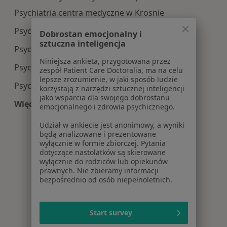
Psychiatria centra medyczne w Krosnie
Psychiatria centra medyczne w Dębicy
Dobrostan emocjonalny i
sztuczna inteligencja
Psychiatria centra medyczne w Jarosławiu
Niniejsza ankieta, przygotowana przez
Psychiatria centra medyczne w Przeworsku
zespół Patient Care Doctoralia, ma na celu
lepsze zrozumienie, w jaki sposób ludzie
Psychiatria centra medyczne w Leżajsku
korzystają z narzędzi sztucznej inteligencji
jako wsparcia dla swojego dobrostanu
Więcej (7)
emocjonalnego i zdrowia psychicznego.
Więcej w kategorii: Centra medyczne Psychiatri
Udział w ankiecie jest anonimowy, a wyniki
będą analizowane i prezentowane
wyłącznie w formie zbiorczej. Pytania
dotyczące nastolatków są skierowane
wyłącznie do rodziców lub opiekunów
prawnych. Nie zbieramy informacji
bezpośrednio od osób niepełnoletnich.
Start survey