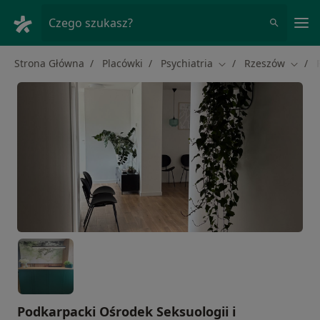
Me
Czego szukasz?
Strona Główna
Placówki
Psychiatria
Rzeszów
Zmień miasto
Zmień
Podkarpacki Ośrodek Seksuologii i