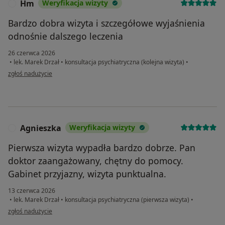
Hm
Weryfikacja wizyty
H
Bardzo dobra wizyta i szczegółowe wyjaśnienia
odnośnie dalszego leczenia
26 czerwca 2026
•
lek. Marek Drzał
•
konsultacja psychiatryczna (kolejna wizyta)
•
w opinii użytkownika Hm
zgłoś nadużycie
Agnieszka
Weryfikacja wizyty
A
Pierwsza wizyta wypadła bardzo dobrze. Pan
doktor zaangażowany, chętny do pomocy.
Gabinet przyjazny, wizyta punktualna.
13 czerwca 2026
•
lek. Marek Drzał
•
konsultacja psychiatryczna (pierwsza wizyta)
•
w opinii użytkownika Agnieszka
zgłoś nadużycie