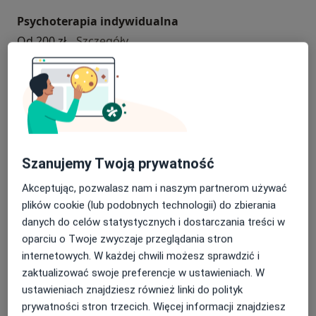
Psychoterapia indywidualna
psychoterapia indywidualna
Od 200 zł
Szczegóły
Umów
Konsultacja psychiatryczna (pierwsza wizyta)
konsultacja psychiatryczna (pierwsza w
300 zł
Szczegóły
Szanujemy Twoją prywatność
Umów
Akceptując, pozwalasz nam i naszym partnerom używać
plików cookie (lub podobnych technologii) do zbierania
danych do celów statystycznych i dostarczania treści w
Konsultacja psychiatryczna (kolejna wizyta)
oparciu o Twoje zwyczaje przeglądania stron
konsultacja psychiatryczna (kolejna wi
230 zł
Szczegóły
internetowych. W każdej chwili możesz sprawdzić i
zaktualizować swoje preferencje w ustawieniach. W
Umów
ustawieniach znajdziesz również linki do polityk
prywatności stron trzecich. Więcej informacji znajdziesz