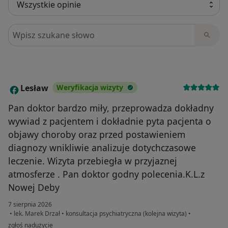
Szukaj w opiniach
Lesław
Weryfikacja wizyty
L
Pan doktor bardzo miły, przeprowadza dokładny
wywiad z pacjentem i dokładnie pyta pacjenta o
objawy choroby oraz przed postawieniem
diagnozy wnikliwie analizuje dotychczasowe
leczenie. Wizyta przebiegła w przyjaznej
atmosferze . Pan doktor godny polecenia.K.L.z
Nowej Deby
7 sierpnia 2026
•
lek. Marek Drzał
•
konsultacja psychiatryczna (kolejna wizyta)
•
w opinii użytkownika Lesław
zgłoś nadużycie