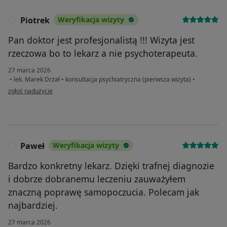
Piotrek
Weryfikacja wizyty
P
Pan doktor jest profesjonalistą !!! Wizyta jest
rzeczowa bo to lekarz a nie psychoterapeuta.
27 marca 2026
•
lek. Marek Drzał
•
konsultacja psychiatryczna (pierwsza wizyta)
•
w opinii użytkownika Piotrek
zgłoś nadużycie
Paweł
Weryfikacja wizyty
P
Bardzo konkretny lekarz. Dzięki trafnej diagnozie
i dobrze dobranemu leczeniu zauważyłem
znaczną poprawę samopoczucia. Polecam jak
najbardziej.
27 marca 2026