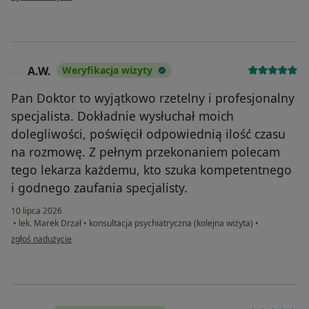
A.W.
Weryfikacja wizyty
A
Pan Doktor to wyjątkowo rzetelny i profesjonalny
specjalista. Dokładnie wysłuchał moich
dolegliwości, poświęcił odpowiednią ilość czasu
na rozmowę. Z pełnym przekonaniem polecam
tego lekarza każdemu, kto szuka kompetentnego
i godnego zaufania specjalisty.
10 lipca 2026
•
lek. Marek Drzał
•
konsultacja psychiatryczna (kolejna wizyta)
•
w opinii użytkownika A.W.
zgłoś nadużycie