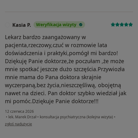
Kasia P.
Weryfikacja wizyty
K
Lekarz bardzo zaangażowany w
pacjenta,rzeczowy,czuć w rozmowie lata
doświadczenia i praktyki,pomógł mi bardzo!
Dziękuję Panie doktorze,że poczułam ,że może
mnie spotkać jeszcze dużo szczęścia.Przywiozła
mnie mama do Pana doktora skrajnie
wyczerpaną,bez życia,nieszczęśliwą, obojętną
nawet na dzieci. Pan doktor szybko wiedział jak
mi pomóc.Dziękuje Panie doktorze!!!
12 czerwca 2026
•
lek. Marek Drzał
•
konsultacja psychiatryczna (kolejna wizyta)
•
w opinii użytkownika Kasia P.
zgłoś nadużycie