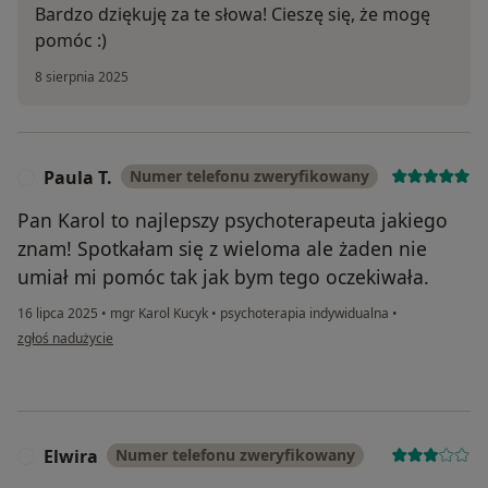
Bardzo dziękuję za te słowa! Cieszę się, że mogę
pomóc :)
8 sierpnia 2025
Paula T.
Numer telefonu zweryfikowany
P
Pan Karol to najlepszy psychoterapeuta jakiego
znam! Spotkałam się z wieloma ale żaden nie
umiał mi pomóc tak jak bym tego oczekiwała.
16 lipca 2025
•
mgr Karol Kucyk
•
psychoterapia indywidualna
•
w opinii użytkownika Paula T.
zgłoś nadużycie
Elwira
Numer telefonu zweryfikowany
E