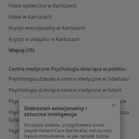
Fobia społeczna w Kartuzach
Fobie w Kartuzach
Kryzys emocjonalny w Kartuzach
Kryzys w związku w Kartuzach
Więcej (15)
Więcej w kategorii: Najczęście leczone choroby
Centra medyczne Psychologia dziecięca w pobliżu
Psychologia dziecięca centra medyczne w Gdańsku
Psychologia dziecięca centra medyczne w Gdyni
Psychologia dziecięca centra medyczne w Sopocie
Dobrostan emocjonalny i
Psychologia dziecięca centra medyczne w Pruszczu
sztuczna inteligencja
Gdańskim
Niniejsza ankieta, przygotowana przez
Psychologia dziecięca centra medyczne w Rumi
zespół Patient Care Doctoralia, ma na celu
lepsze zrozumienie, w jaki sposób ludzie