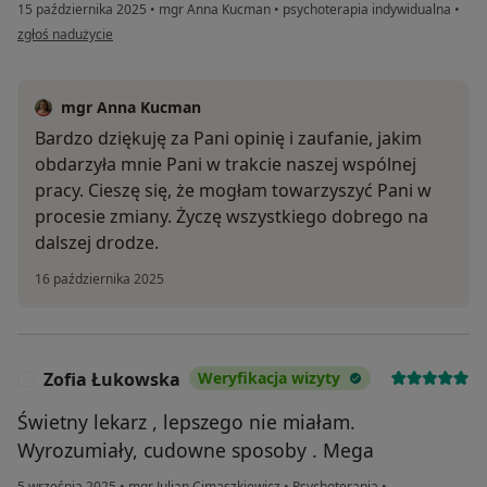
15 października 2025
•
mgr Anna Kucman
•
psychoterapia indywidualna
•
w opinii użytkownika Monika
zgłoś nadużycie
mgr Anna Kucman
Bardzo dziękuję za Pani opinię i zaufanie, jakim
obdarzyła mnie Pani w trakcie naszej wspólnej
pracy. Cieszę się, że mogłam towarzyszyć Pani w
procesie zmiany. Życzę wszystkiego dobrego na
dalszej drodze.
16 października 2025
Zofia Łukowska
Weryfikacja wizyty
Z
Świetny lekarz , lepszego nie miałam.
Wyrozumiały, cudowne sposoby . Mega
5 września 2025
•
mgr Julian Cimaszkiewicz
•
Psychoterapia
•