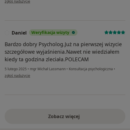
zgłoś nadużycie
Daniel
Weryfikacja wizyty
D
Bardzo dobry Psycholog.Już na pierwszej wizycie
szczegółowe wyjaśnienia.Nawet nie wiedziałem
kiedy ta godzina zleciała.POLECAM
5 lutego 2025
•
mgr Michał Lassmann
•
Konsultacja psychologiczna
•
w opinii użytkownika Daniel
zgłoś nadużycie
Zobacz więcej