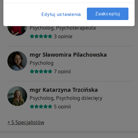
11 opinii
Zaakceptuj
Edytuj ustawienia
mgr Dorota Zyskowska
Psycholog, Psychoterapeuta
3 opinie
mgr Sławomira Pilachowska
Psycholog
7 opinii
mgr Katarzyna Trzcińska
Psycholog, Psycholog dziecięcy
5 opinii
+ 5 Specjalistów