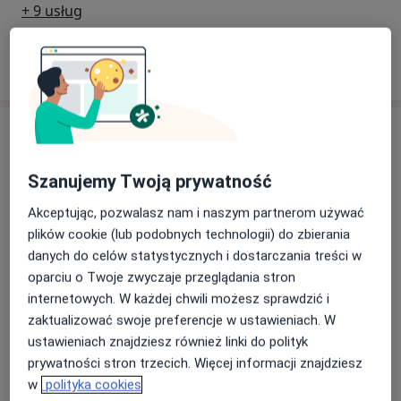
+ 9 usług
W jaki sposób ustalane są ceny?
Specjaliści
Psycholog
Szanujemy Twoją prywatność
Akceptując, pozwalasz nam i naszym partnerom używać
plików cookie (lub podobnych technologii) do zbierania
mgr Anna Jarząbek
danych do celów statystycznych i dostarczania treści w
Psycholog, Psychoterapeuta certyfikowany
oparciu o Twoje zwyczaje przeglądania stron
internetowych. W każdej chwili możesz sprawdzić i
1 opinia
zaktualizować swoje preferencje w ustawieniach. W
ustawieniach znajdziesz również linki do polityk
Magdalena Majewska
prywatności stron trzecich. Więcej informacji znajdziesz
Psycholog
w
polityka cookies