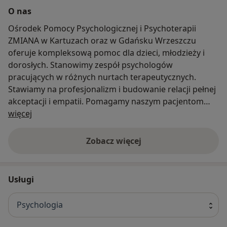
O nas
Ośrodek Pomocy Psychologicznej i Psychoterapii
ZMIANA w Kartuzach oraz w Gdańsku Wrzeszczu
oferuje kompleksową pomoc dla dzieci, młodzieży i
dorosłych. Stanowimy zespół psychologów
pracujących w różnych nurtach terapeutycznych.
Stawiamy na profesjonalizm i budowanie relacji pełnej
akceptacji i empatii. Pomagamy naszym pacjentom
O nas
osiągnąć równowagę psychiczną i poradzić sobie z
więcej
kryzysami życiowymi.
Zobacz więcej
Zapraszamy do zapoznania się ze szczegółową ofertą i
naszymi specjalistami na stronie Ośrodka
www.zmiana.org
Usługi
"Pierwszym krokiem w każdej zmianie jest przyjęcie
Psychologia
odpowiedzialności za swoje życie. Jak bowiem możemy
je zmieniać jeśli nie czujemy się za nie odpowiedzialni?"