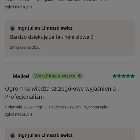
w opinii użytkownika Zofia Łukowska
zgłoś nadużycie
mgr Julian Cimaszkiewicz
Bardzo dziękuję za tak miłe słowa :)
24 września 2025
Majkel
Weryfikacja wizyty
M
Ogromna wiedza szczegółowe wyjaśnienia .
Profesjonalizm
5 sierpnia 2025
•
mgr Julian Cimaszkiewicz
•
Psychoterapia
•
w opinii użytkownika Majkel
zgłoś nadużycie
mgr Julian Cimaszkiewicz