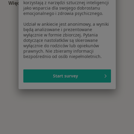
Więcej (10)
korzystają z narzędzi sztucznej inteligencji
jako wsparcia dla swojego dobrostanu
Więcej w kategorii: Centra medyczne Psychologi
emocjonalnego i zdrowia psychicznego.
Udział w ankiecie jest anonimowy, a wyniki
będą analizowane i prezentowane
wyłącznie w formie zbiorczej. Pytania
dotyczące nastolatków są skierowane
wyłącznie do rodziców lub opiekunów
prawnych. Nie zbieramy informacji
bezpośrednio od osób niepełnoletnich.
Start survey