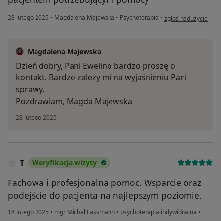
w opinii użytkownika
28 lutego 2025
•
Magdalena Majewska
•
Psychoterapia
•
zgłoś nadużycie
Magdalena Majewska
Dzień dobry, Pani Ewelino bardzo proszę o
kontakt. Bardzo zależy mi na wyjaśnieniu Pani
sprawy.
Pozdrawiam, Magda Majewska
28 lutego 2025
T
Weryfikacja wizyty
Fachowa i profesjonalna pomoc. Wsparcie oraz
podejście do pacjenta na najlepszym poziomie.
18 lutego 2025
•
mgr Michał Lassmann
•
psychoterapia indywidualna
•
w opinii użytkownika T