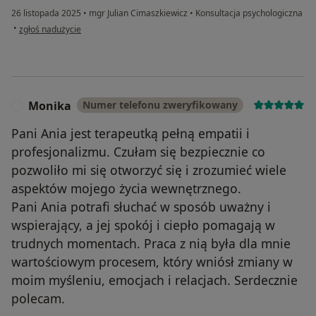
26 listopada 2025
•
mgr Julian Cimaszkiewicz
•
Konsultacja psychologiczna
w opinii użytkownika Elżbieta
•
zgłoś nadużycie
Monika
Numer telefonu zweryfikowany
M
Pani Ania jest terapeutką pełną empatii i
profesjonalizmu. Czułam się bezpiecznie co
pozwoliło mi się otworzyć się i zrozumieć wiele
aspektów mojego życia wewnętrznego.
Pani Ania potrafi słuchać w sposób uważny i
wspierający, a jej spokój i ciepło pomagają w
trudnych momentach. Praca z nią była dla mnie
wartościowym procesem, który wniósł zmiany w
moim myśleniu, emocjach i relacjach. Serdecznie
polecam.