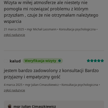
Wizyta w miłej atmosferze ale niestety nie
pomogła mi rozwiązać problemu z którym
przyszłam , czuje że nie otrzymałam należytego
wsparcia
21 marca 2025
•
mgr Michał Lassmann
•
Konsultacja psychologiczna
•
w opinii użytkownika Elwira
zgłoś nadużycie
kalud
Weryfikacja wizyty
K
jestem bardzo zadowolony z konsultacji Bardzo
przyjazny i empatyczny gość
4 marca 2025
•
mgr Julian Cimaszkiewicz
•
Konsultacja psychologiczna
•
w opinii użytkownika kalud
zgłoś nadużycie
mgr Julian Cimaszkiewicz