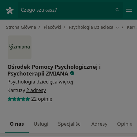
Me
Czego szukasz?
Strona Główna
Placówki
Psychologia Dziecięca
Kart
Zmień mia
Ośrodek Pomocy Psychologicznej i
Psychoterapii ZMIANA
Psychologia dziecięca
więcej
Kartuzy
2 adresy
22 opinie
O nas
Usługi
Specjaliści
Adresy
Opinie