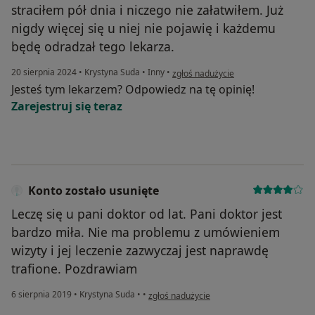
straciłem pół dnia i niczego nie załatwiłem. Już
nigdy więcej się u niej nie pojawię i każdemu
będę odradzał tego lekarza.
w opinii użytkownika Odrzucony Pacj
20 sierpnia 2024
•
Krystyna Suda
•
Inny
•
zgłoś nadużycie
Jesteś tym lekarzem? Odpowiedz na tę opinię!
Zarejestruj się teraz
Konto zostało usunięte
Leczę się u pani doktor od lat. Pani doktor jest
bardzo miła. Nie ma problemu z umówieniem
wizyty i jej leczenie zazwyczaj jest naprawdę
trafione. Pozdrawiam
w opinii użytkownika Konto zostało usunięt
6 sierpnia 2019
•
Krystyna Suda
•
•
zgłoś nadużycie