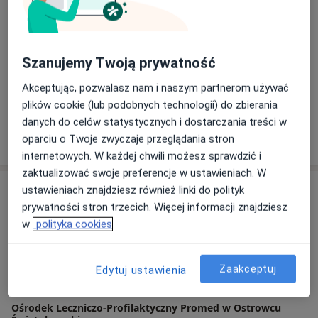
Krystyna Bogumiła Ziomek
Internista, Nefrolog
Szanujemy Twoją prywatność
Akceptując, pozwalasz nam i naszym partnerom używać
Janusz Marian Witkowski
plików cookie (lub podobnych technologii) do zbierania
Internista
danych do celów statystycznych i dostarczania treści w
oparciu o Twoje zwyczaje przeglądania stron
internetowych. W każdej chwili możesz sprawdzić i
zaktualizować swoje preferencje w ustawieniach. W
Adres
ustawieniach znajdziesz również linki do polityk
prywatności stron trzecich. Więcej informacji znajdziesz
w
polityka cookies
Powiększ mapę
Zaakceptuj
Edytuj ustawienia
Ośrodek Leczniczo-Profilaktyczny Promed w Ostrowcu