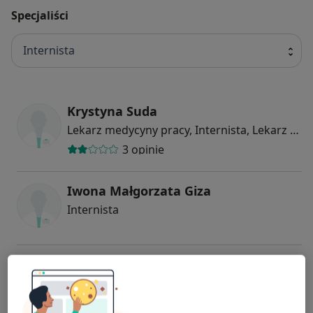
Specjaliści
Internista
Krystyna Suda
Lekarz medycyny pracy, Internista, Lekarz rodzinny
3 opinie
Iwona Małgorzata Giza
Internista
Małgorzata Elżbieta Krzciuk
Internista, Kardiolog