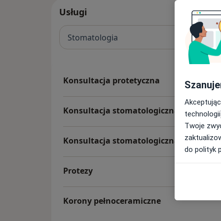
Usługi
Stomatologia
Konsultacja protetyczna
Szanuje
Akceptując
Konsultacja stomatologiczna dzieci
technologii
Twoje zwyc
zaktualizo
Konsultacja stomatologiczna
do polityk 
Protezy
Korony pełnoceramiczne