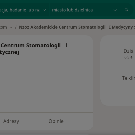
acja, badanie lub nazwisko
miasto lub dzielnica
tom
Nzoz Akademickie Centrum Stomatologii I Medycyny Sp
miasto
Zmień miasto
Centrum Stomatologii i
Dziś
tycznej
6 Sie
Ta kl
Adresy
Opinie