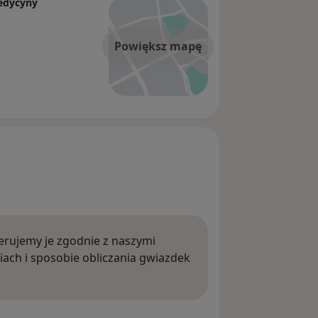
edycyny
Powiększ mapę
rujemy je zgodnie z naszymi
iach i sposobie obliczania gwiazdek
ięcej o opiniach