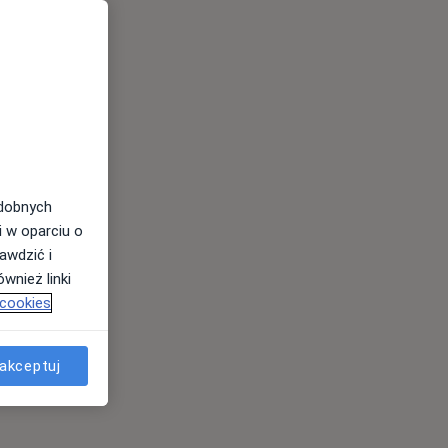
odobnych
i w oparciu o
awdzić i
wnież linki
 cookies
akceptuj