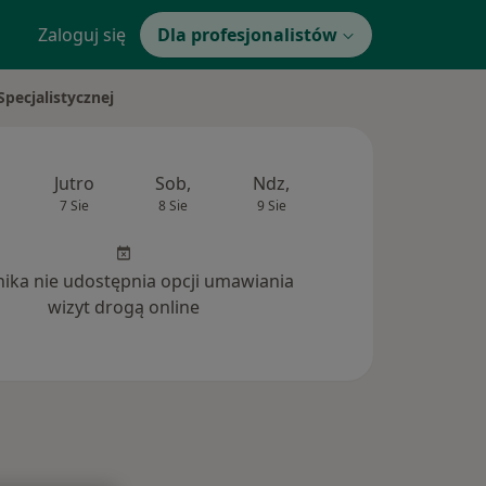
Zaloguj się
Dla profesjonalistów
ecjalistycznej
Jutro
Sob,
Ndz,
Pon,
Wt,
7 Sie
8 Sie
9 Sie
10 Sie
11 Si
inika nie udostępnia opcji umawiania
wizyt drogą online