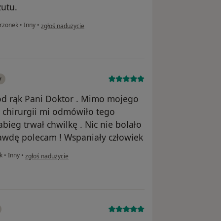
utu.
w opinii użytkownika Ania
trzonek
•
Inny
•
zgłoś nadużycie
y
d rąk Pani Doktor . Mimo mojego
 chirurgii mi odmówiło tego
bieg trwał chwilkę . Nic nie bolało
rawdę polecam ! Wspaniały człowiek
w opinii użytkownika Ewelina
ek
•
Inny
•
zgłoś nadużycie