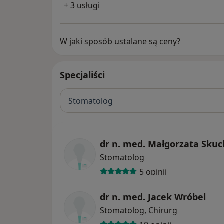
+ 3 usługi
W jaki sposób ustalane są ceny?
Specjaliści
Stomatolog
dr n. med. Małgorzata Sku
Stomatolog
5 opinii
dr n. med. Jacek Wróbel
Stomatolog, Chirurg