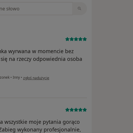
niach
emka wyrwana w momencie bez
 się na rzeczy odpowiednia osoba
w opinii użytkownika Sasi
rzonek
•
Inny
•
zgłoś nadużycie
a wszystkie moje pytania gorąco
abieg wykonany profesjonalnie,