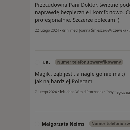
Przecudowna Pani Doktor, świetne pode
naprawdę bezpiecznie i komfortowo. Ca
profesjonalnie. Szczerze polecam ;)
22 lutego 2024
•
dr n. med. Joanna Śmieszek-Wilczewska
•
T.K.
Numer telefonu zweryfikowany
T
Magik , ząb jest , a nagle go nie ma :)
Jak najbardziej Polecam
w opinii
7 lutego 2024
•
lek. dent. Witold Prochasek
•
Inny
•
zgłoś n
Małgorzata Neims
Numer telefonu z
M