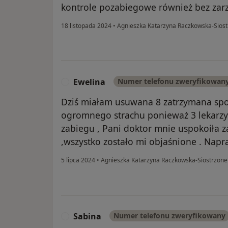
kontrole pozabiegowe również bez zarz
18 listopada 2024
•
Agnieszka Katarzyna Raczkowska-Sios
Ewelina
Numer telefonu zweryfikowan
E
Dziś miałam usuwana 8 zatrzymana spo
ogromnego strachu ponieważ 3 lekarzy
zabiegu , Pani doktor mnie uspokoiła za
,wszystko zostało mi objaśnione . Nap
5 lipca 2024
•
Agnieszka Katarzyna Raczkowska-Siostrzon
Sabina
Numer telefonu zweryfikowany
S