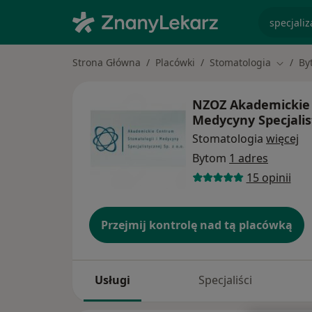
specjaliz
Strona Główna
Placówki
Stomatologia
By
Zmień 
NZOZ Akademickie 
Medycyny Specjalis
Stomatologia
więcej
Bytom
1 adres
15 opinii
Przejmij kontrolę nad tą placówką
Usługi
Specjaliści