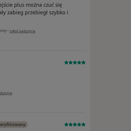
jście plus można czuć się
ły zabieg przebiegł szybko i
w opinii użytkownika Sabina
Inny
•
zgłoś nadużycie
 użytkownika T.K.
adużycie
weryfikowany