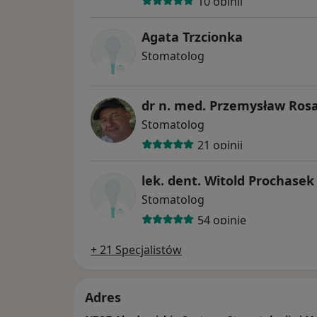
10 opinii
Agata Trzcionka
Stomatolog
dr n. med. Przemysław Ros
Stomatolog
21 opinii
lek. dent. Witold Prochasek
Stomatolog
54 opinie
+ 21 Specjalistów
Adres