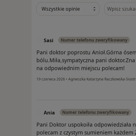
Szukaj w opi
Sasi
Numer telefonu zweryfikowany
S
Pani doktor poprostu Anioł.Górna ós
bólu.Miła,sympatyczna pani doktor.Zna
na odpowiednim miejscu polecam!
19 czerwca 2026
•
Agnieszka Katarzyna Raczkowska-Siost
Ania
Numer telefonu zweryfikowany
A
Pani Doktor uspokoiła odpowiedziała n
polecam z czystym sumieniem każdem Z