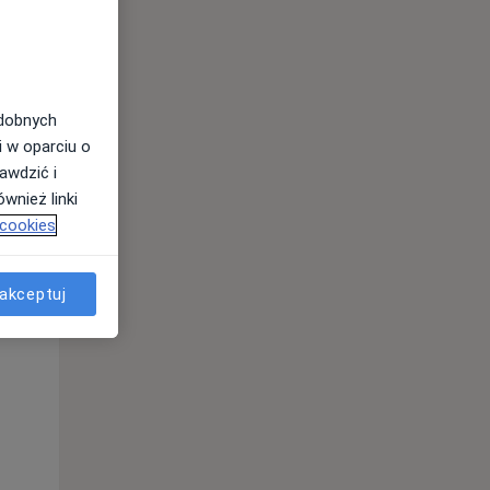
odobnych
i w oparciu o
awdzić i
wnież linki
 cookies
akceptuj
Wt,
Śr,
Czw,
11 Sie
12 Sie
13 Sie