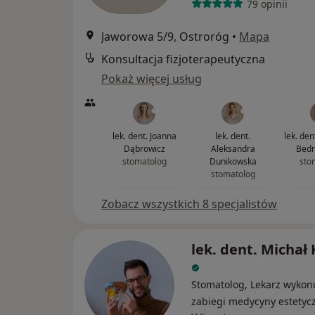
79 opinii
Jaworowa 5/9, Ostroróg
•
Mapa
Konsultacja fizjoterapeutyczna
Pokaż więcej usług
lek. dent. Joanna
lek. dent.
lek. de
Dąbrowicz
Aleksandra
Bedn
stomatolog
Dunikowska
sto
stomatolog
Zobacz wszystkich 8 specjalistów
lek. dent. Michał 
Stomatolog, Lekarz wykon
zabiegi medycyny estetyc