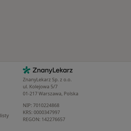
 Schorzenia w Ostrorogu
Kontakt
ZnanyLekarz - Strona główna
ZnanyLekarz Sp. z o.o.
ul. Kolejowa 5/7
01-217 Warszawa, Polska
NIP: ⁠7010224868
KRS: ⁠0000347997
isty
REGON: ⁠142276657