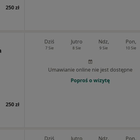
250 zł
Dziś
Jutro
Ndz,
Pon,
7 Sie
8 Sie
9 Sie
10 Sie
a
Umawianie online nie jest dostępne
Poproś o wizytę
250 zł
Dziś
Jutro
Ndz,
Pon,