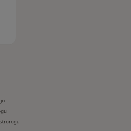
gu
ogu
strorogu