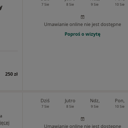
7 Sie
8 Sie
9 Sie
10 Sie
y
Umawianie online nie jest dostępne
Poproś o wizytę
250 zł
Dziś
Jutro
Ndz,
Pon,
7 Sie
8 Sie
9 Sie
10 Sie
ia
ięcej
Umawianie online nie jest dostępne