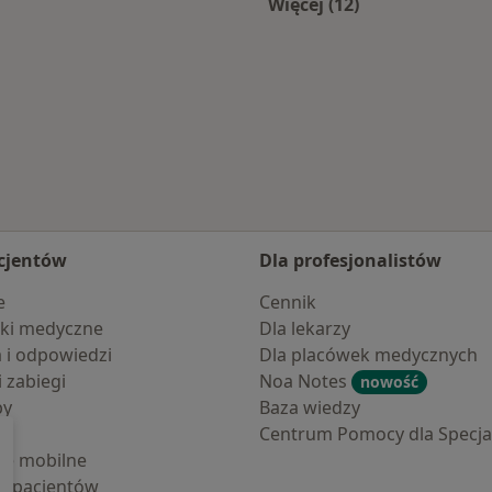
Więcej (12)
roga
Więcej w kategorii:
cjentów
Dla profesjonalistów
e
Cennik
ki medyczne
Dla lekarzy
a i odpowiedzi
Dla placówek medycznych
i zabiegi
Noa Notes
nowość
by
Baza wiedzy
Centrum Pomocy dla Specjal
cje mobilne
la pacjentów