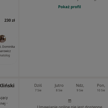
Pokaż profil
230 zł
nt. Dominika
arowicz
matolog
Kliński
Dziś
Jutro
Ndz,
Pon,
7 Sie
8 Sie
9 Sie
10 Sie
ujący
·
znej
Umawianie online nie jest dostępne