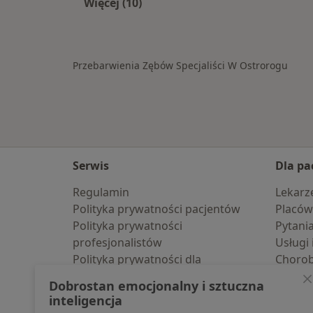
Więcej (10)
Więcej w kategorii: W pobliżu Ostro
Przebarwienia Zębów Specjaliści W Ostrorogu
Serwis
Dla pa
Regulamin
Lekarz
Polityka prywatności pacjentów
Placów
Polityka prywatności
Pytani
profesjonalistów
Usługi 
Polityka prywatności dla
Choro
profesjonalistów, których dane
Pomoc
Dobrostan emocjonalny i sztuczna
pozyskaliśmy samodzielnie
Aplika
inteligencja
Polityka cookies
Blog d