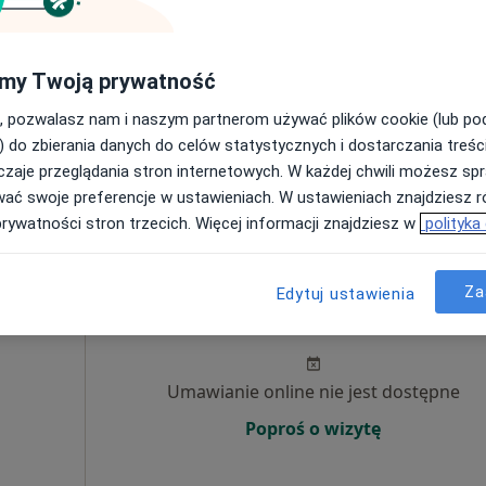
ujący
Umawianie online nie jest dostępne
·
znej
my Twoją prywatność
Poproś o wizytę
, pozwalasz nam i naszym partnerom używać plików cookie (lub p
) do zbierania danych do celów statystycznych i dostarczania treśc
zaje przeglądania stron internetowych. W każdej chwili możesz spr
wać swoje preferencje w ustawieniach. W ustawieniach znajdziesz ró
450 zł
prywatności stron trzecich. Więcej informacji znajdziesz w
polityka
Za
Dziś
Jutro
Ndz,
Pon,
Edytuj ustawienia
7 Sie
8 Sie
9 Sie
10 Sie
lena
Umawianie online nie jest dostępne
Poproś o wizytę