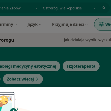
acja, badanie lub nazwisko
miasto lub dzielnica
erminy
Język
Przyjmuje dzieci
Wi
trorogu
Jak działają wyniki wysz
abiegi medycyny estetycznej
Fizjoterapeuta
Zobacz więcej
Dziś
Jutro
Ndz,
Pon,
7 Sie
8 Sie
9 Sie
10 Sie
ka