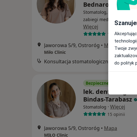
Bednarowicz
Stomatolog, Lekarz wykon
zabiegi medycyny estetyc
Szanuje
Więcej
Akceptując
15 opinii
technologii
Jaworowa 5/9, Ostroróg
•
Mapa
Twoje zwyc
Miło Clinic
zaktualizo
Konsultacja stomatologiczna
do polityk 
Bezpieczne płatności
lek. dent. Magda
Bindas-Tarabasz
·
Więcej
Stomatolog
15 opinii
Jaworowa 5/9, Ostroróg
•
Mapa
MIŁO Clinic