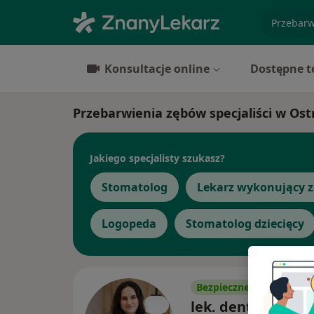
specjaliz
Konsultacje online
Dostępne t
Przebarwienia zębów specjaliści w Os
Jakiego specjalisty szukasz?
Stomatolog
Lekarz wykonujący z
Logopeda
Stomatolog dziecięcy
Bezpieczne płatności
lek. dent. Domini