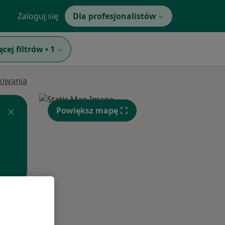
Zaloguj się
Dla profesjonalistów
ęcej filtrów
•
1
ukiwania
Powiększ mapę
Wt,
Śr,
Czw,
11 Sie
12 Sie
13 Sie