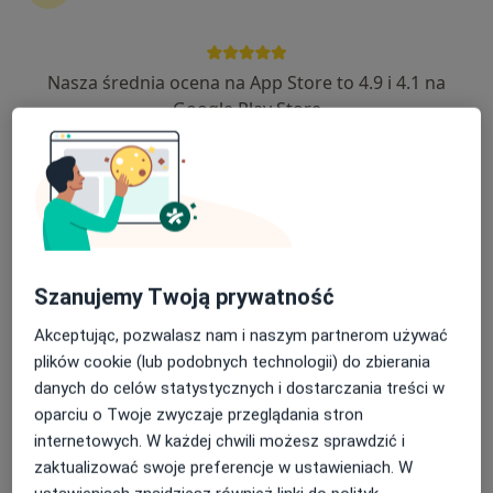
Adres
Nasza średnia ocena na App Store to 4.9 i 4.1 na
Google Play Store
Powiększ mapę
Miejskie Centrum Madyczne "Polesie" w Łodzi,
Przychodnia nr 36
Olimpijska 7 A, 94-043 Łódź
Szanujemy Twoją prywatność
Akceptując, pozwalasz nam i naszym partnerom używać
Opinie o specjalistach (1)
plików cookie (lub podobnych technologii) do zbierania
danych do celów statystycznych i dostarczania treści w
1 opinia
oparciu o Twoje zwyczaje przeglądania stron
internetowych. W każdej chwili możesz sprawdzić i
zaktualizować swoje preferencje w ustawieniach. W
Sprawdzamy wszystkie opinie. Moderujemy je