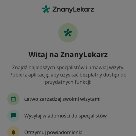
Me
Czego szukasz?
Strona Główna
Placówki
Medycyna Rodzinna
Łódź
Zmień mias
Witaj na ZnanyLekarz
Miejskie Centrum Madyczne "Polesie" w
Znajdź najlepszych specjalistów i umawiaj wizyty.
Łodzi, Przychodnia nr 36
Pobierz aplikację, aby uzyskać bezpłatny dostęp do
Medycyna rodzinna
więcej
przydatnych funkcji:
Łódź
1 adres
1 opinia
Łatwo zarządzaj swoimi wizytami
Wysyłaj wiadomości do specjalistów
Adresy
Opinie
Otrzymuj powiadomienia