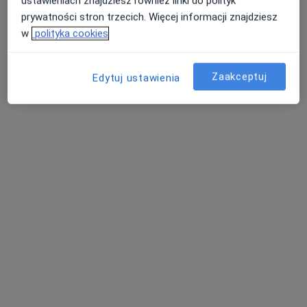
ustawieniach znajdziesz również linki do polityk
zgodnie z naszymi zasadami, dowiedz się więcej o
prywatności stron trzecich. Więcej informacji znajdziesz
opiniach i sposobie obliczania gwiazdek na
w
polityka cookies
Dowiedz się więcej o opiniach
Dowiedz się więcej
Zaakceptuj
Edytuj ustawienia
Szukaj w opiniach
M.P.
Numer telefonu zweryfikowany
M
Bardzo fachowa pomoc lekarska. Lekarz szczerze
oddany swej pracy i o dużej kulturze osobistej.
Takich lekarzy jak p. Łubniewicz życzę każdemu.
22 lutego 2021