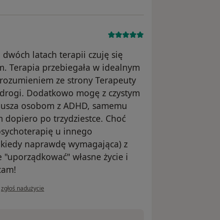
wóch latach terapii czuję się
m. Terapia przebiegała w idealnym
zrozumieniem ze strony Terapeuty
j drogi. Dodatkowo mogę z czystym
teusza osobom z ADHD, samemu
opiero po trzydziestce. Choć
psychoterapię u innego
iekiedy naprawdę wymagająca) z
 "uporządkować" własne życie i
cam!
w opinii użytkownika D. B.
•
zgłoś nadużycie