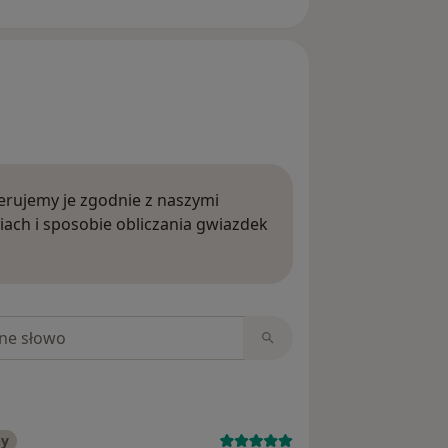
rujemy je zgodnie z naszymi
iach i sposobie obliczania gwiazdek
ięcej o opiniach
niach
ny