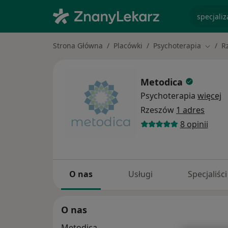
specjaliz
Strona Główna
Placówki
Psychoterapia
R
Zmień 
Metodica
Psychoterapia
więcej
Rzeszów
1 adres
8 opinii
O nas
Usługi
Specjaliści
O nas
Metodica.