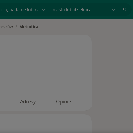
acja, badanie lub nazwisko
miasto lub dzielnica
zeszów
Metodica
miasto
Adresy
Opinie