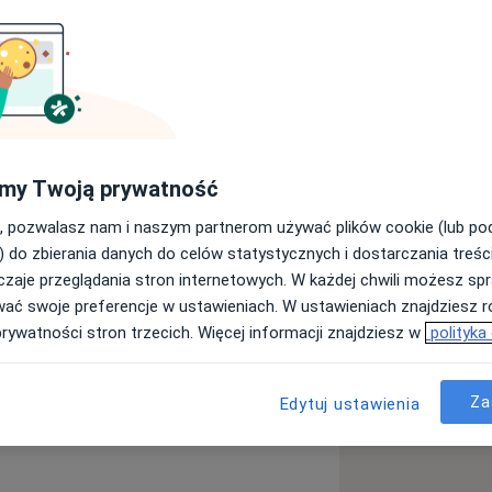
peutyczna to miejsce, w którym
niu sobie z trudnościami
Specjalizujemy się w terapii
i schematu – podejściach opartych na
magają dzieciom, młodzieży, dorosłym
my Twoją prywatność
ższa jakość usług, pełna anonimowość,
, pozwalasz nam i naszym partnerom używać plików cookie (lub p
 kto powierza nam swoje zaufanie.
) do zbierania danych do celów statystycznych i dostarczania treśc
zaje przeglądania stron internetowych. W każdej chwili możesz spr
wać swoje preferencje w ustawieniach. W ustawieniach znajdziesz ró
prywatności stron trzecich. Więcej informacji znajdziesz w
polityka
Za
Edytuj ustawienia