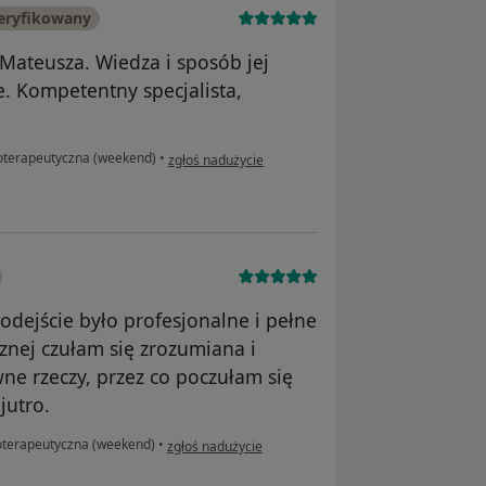
eryfikowany
 Mateusza. Wiedza i sposób jej
. Kompetentny specjalista,
w opinii użytkownika Bartlomiej Najbar
oterapeutyczna (weekend)
•
zgłoś nadużycie
dejście było profesjonalne i pełne
cznej czułam się zrozumiana i
e rzeczy, przez co poczułam się
jutro.
w opinii użytkownika Maja C
oterapeutyczna (weekend)
•
zgłoś nadużycie