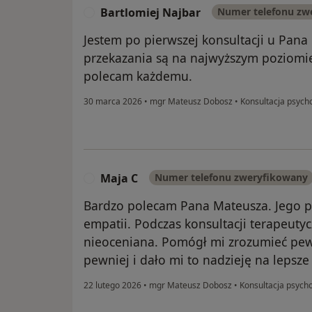
Bartlomiej Najbar
Numer telefonu zw
B
Jestem po pierwszej konsultacji u Pana
przekazania są na najwyższym poziomie
polecam każdemu.
30 marca 2026
•
mgr Mateusz Dobosz
•
Konsultacja psych
Maja C
Numer telefonu zweryfikowany
M
Bardzo polecam Pana Mateusza. Jego po
empatii. Podczas konsultacji terapeuty
nieoceniana. Pomógł mi zrozumieć pewn
pewniej i dało mi to nadzieję na lepsze 
22 lutego 2026
•
mgr Mateusz Dobosz
•
Konsultacja psych