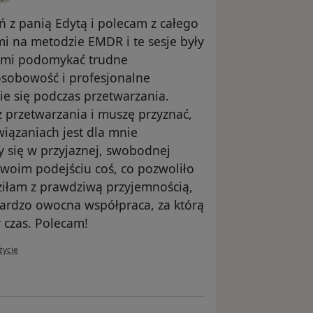
 z panią Edytą i polecam z całego
 mi na metodzie EMDR i te sesje były
 mi podomykać trudne
osobowość i profesjonalne
ie się podczas przetwarzania.
 przetwarzania i muszę przyznać,
wiązaniach jest dla mnie
 się w przyjaznej, swobodnej
swoim podejściu coś, co pozwoliło
ziłam z prawdziwą przyjemnością,
bardzo owocna współpraca, za którą
y czas. Polecam!
ytkownika Karolina
życie