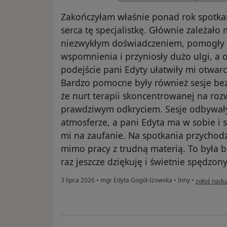
Zakończyłam właśnie ponad rok spotkań
serca tę specjalistkę. Głównie zależało
niezwykłym doświadczeniem, pomogły
wspomnienia i przyniosły dużo ulgi, a 
podejście pani Edyty ułatwiły mi otwarc
Bardzo pomocne były również sesje bez
że nurt terapii skoncentrowanej na roz
prawdziwym odkryciem. Sesje odbywały
atmosferze, a pani Edyta ma w sobie i 
mi na zaufanie. Na spotkania przychod
mimo pracy z trudną materią. To była 
raz jeszcze dziękuję i świetnie spędzon
w opinii uż
3 lipca 2026
•
mgr Edyta Gogół-Iżowska
•
Inny
•
zgłoś nadu