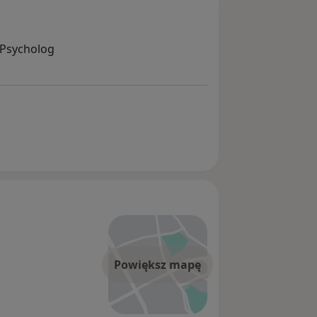
 Psycholog
Powiększ mapę