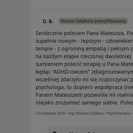
D. B.
Numer telefonu zweryfikowany
D
Serdecznie polecam Pana Mateusza. Po d
zupełnie nowym - lepszym - człowiekie
tempie - z ogromną empatią i pełnym 
na każdym etapie rzeczonej dwuletnie
sumieniem polecić terapię u Pana Ma
będąc "ADHD-owcem" zdiagnozowanym d
wcześniej zdarzyło mi się rozpoczynać 
psychologa, to dopiero współpraca (n
Panem Mateuszem pozwoliła mi realnie
niejako zrozumieć samego siebie. Pole
23 listopada 2025
•
mgr Mateusz Dobosz
•
Psychoterapia