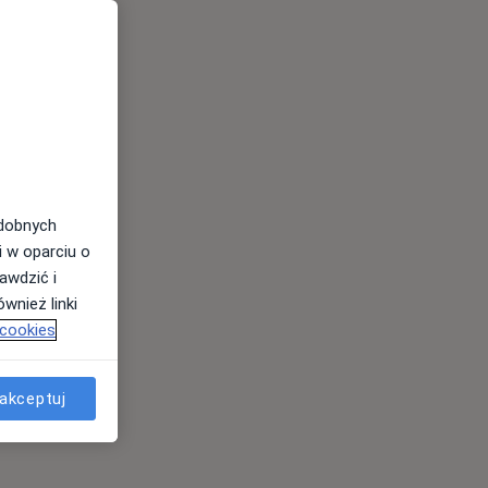
odobnych
i w oparciu o
awdzić i
wnież linki
 cookies
akceptuj