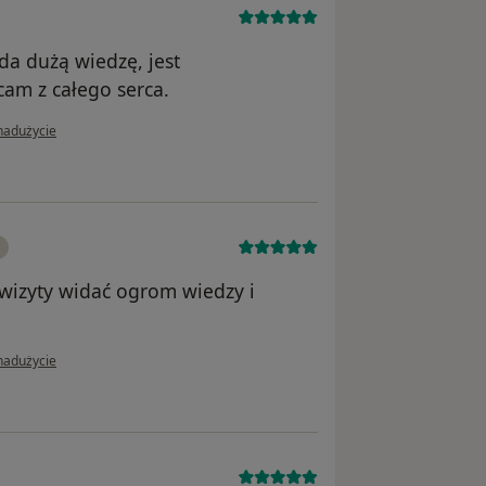
a dużą wiedzę, jest
am z całego serca.
ii użytkownika L.G.
nadużycie
 wizyty widać ogrom wiedzy i
ii użytkownika Pacjent
nadużycie