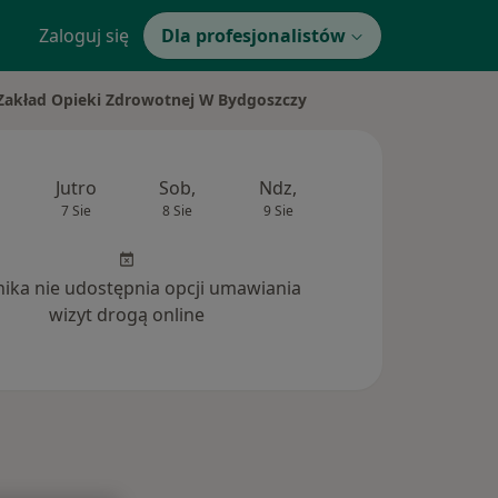
Zaloguj się
Dla profesjonalistów
y Zakład Opieki Zdrowotnej W Bydgoszczy
Jutro
Sob,
Ndz,
Pon,
Wt,
7 Sie
8 Sie
9 Sie
10 Sie
11 Si
inika nie udostępnia opcji umawiania
wizyt drogą online