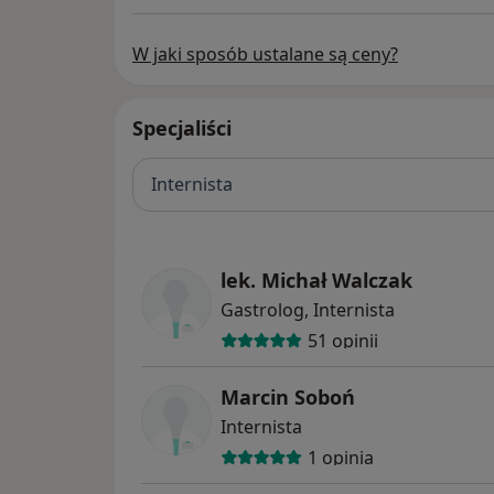
W jaki sposób ustalane są ceny?
Specjaliści
Internista
lek. Michał Walczak
Gastrolog, Internista
51 opinii
Marcin Soboń
Internista
1 opinia