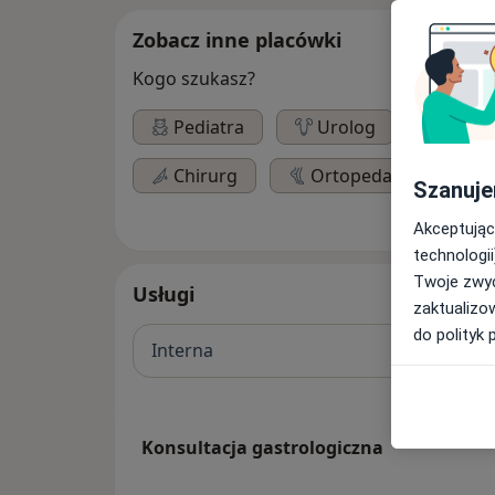
Zobacz inne placówki
Kogo szukasz?
Pediatra
Urolog
Lary
Chirurg
Ortopeda
Szanuje
Akceptując
technologii
Twoje zwyc
Usługi
zaktualizo
do polityk 
Interna
Konsultacja gastrologiczna