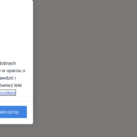
odobnych
i w oparciu o
awdzić i
wnież linki
 cookies
akceptuj