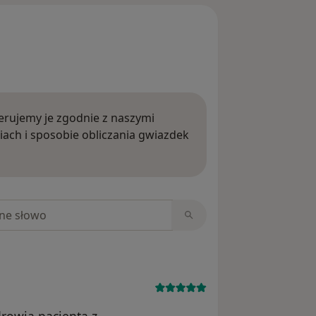
rujemy je zgodnie z naszymi
iach i sposobie obliczania gwiazdek
ięcej o opiniach
niach
rowia pacjenta z