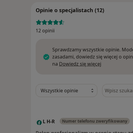
Opinie o specjalistach (12)
12 opinii
Sprawdzamy wszystkie opinie. Mode
zasadami, dowiedz się więcej o opin
Dowiedz się w
na
Dowiedz się więcej
Szukaj w opi
L H-R
Numer telefonu zweryfikowany
L
Pełen profesjonalizm w ocenie stanu zd