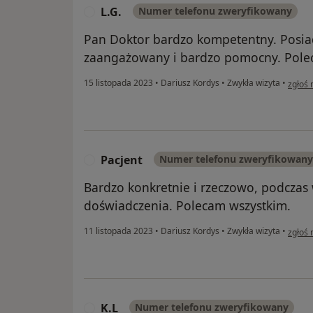
L.G.
Numer telefonu zweryfikowany
L
Pan Doktor bardzo kompetentny. Posiad
zaangażowany i bardzo pomocny. Polec
w opin
15 listopada 2023
•
Dariusz Kordys
•
Zwykła wizyta
•
zgłoś 
Pacjent
Numer telefonu zweryfikowany
P
Bardzo konkretnie i rzeczowo, podczas
doświadczenia. Polecam wszystkim.
w opin
11 listopada 2023
•
Dariusz Kordys
•
Zwykła wizyta
•
zgłoś 
K.L
Numer telefonu zweryfikowany
K