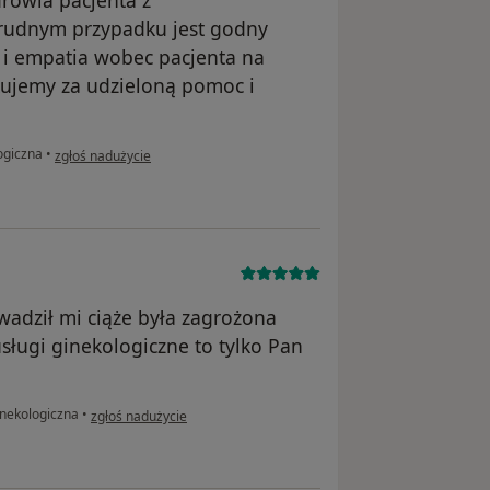
rudnym przypadku jest godny
 i empatia wobec pacjenta na
kujemy za udzieloną pomoc i
w opinii użytkownika L H-R
ogiczna
•
zgłoś nadużycie
wadził mi ciąże była zagrożona
usługi ginekologiczne to tylko Pan
w opinii użytkownika Marta
inekologiczna
•
zgłoś nadużycie