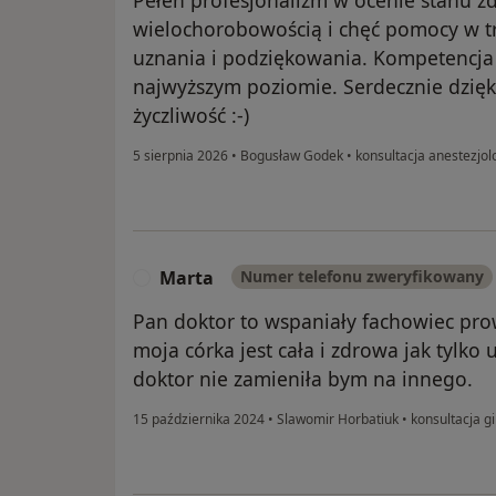
wielochorobowością i chęć pomocy w t
uznania i podziękowania. Kompetencja
najwyższym poziomie. Serdecznie dzię
życzliwość :-)
5 sierpnia 2026
•
Bogusław Godek
•
konsultacja anestezjol
Marta
Numer telefonu zweryfikowany
M
Pan doktor to wspaniały fachowiec pro
moja córka jest cała i zdrowa jak tylko 
doktor nie zamieniła bym na innego.
15 października 2024
•
Slawomir Horbatiuk
•
konsultacja g