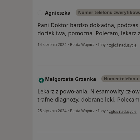
Agnieszka
Numer telefonu zweryfikow
A
Pani Doktor bardzo dokładna, podczas wi
dociekliwa, pomocna. Polecam, lekarz 
w opinii użytkown
14 sierpnia 2024
•
Beata Wojnicz
•
Inny
•
zgłoś nadużycie
Małgorzata Grzanka
Numer telefonu
M
Lekarz z powołania. Niesamowity człowi
trafne diagnozy, dobrane leki. Polecam
w opinii użytkow
25 stycznia 2024
•
Beata Wojnicz
•
Inny
•
zgłoś nadużycie