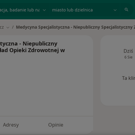
acja, badanie lub nazwisko
miasto lub dzielnica
cz
Medycyna Specjalistyczna - Niepubliczny Specjalistyczn
Zmień miasto
tyczna - Niepubliczny
kład Opieki Zdrowotnej w
Dziś
6 Sie
Ta kl
Adresy
Opinie