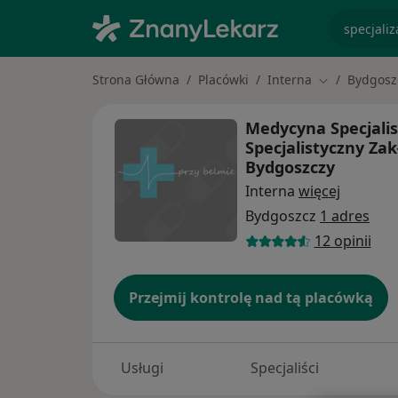
specjaliz
Strona Główna
Placówki
Interna
Bydgosz
Zmień miasto
Medycyna Specjalis
Specjalistyczny Za
Bydgoszczy
Interna
więcej
Bydgoszcz
1 adres
12 opinii
Przejmij kontrolę nad tą placówką
Usługi
Specjaliści