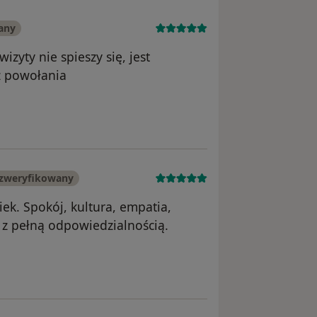
any
zyty nie spieszy się, jest
z powołania
ika Agnieszka
 zweryfikowany
ek. Spokój, kultura, empatia,
 z pełną odpowiedzialnością.
nika Małgorzata Grzanka