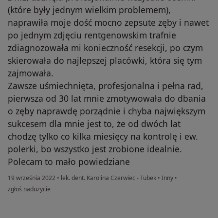
(które były jednym wielkim problemem),
naprawiła moje dość mocno zepsute zęby i nawet
po jednym zdjęciu rentgenowskim trafnie
zdiagnozowała mi konieczność resekcji, po czym
skierowała do najlepszej placówki, która się tym
zajmowała.
Zawsze uśmiechnięta, profesjonalna i pełna rad,
pierwsza od 30 lat mnie zmotywowała do dbania
o zęby naprawdę porządnie i chyba największym
sukcesem dla mnie jest to, że od dwóch lat
chodzę tylko co kilka miesięcy na kontrolę i ew.
polerki, bo wszystko jest zrobione idealnie.
Polecam to mało powiedziane
19 września 2022
•
lek. dent. Karolina Czerwiec - Tubek
•
Inny
•
w opinii użytkownika Henryk Mazur
zgłoś nadużycie