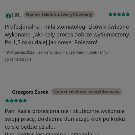
J.M.
Numer telefonu zweryfikowany
J
Profesjonalna i miła stomatolog. Licówki świetnie
wykonane, jak i cały proces dobrze wytłumaczony.
Po 1,5 roku dalej jak nowe. Polecam!
19 września 2022
•
lek. dent. Karolina Czerwiec - Tubek
•
Inny
•
w opinii użytkownika J.M.
zgłoś nadużycie
Grzegorz Żurek
Numer telefonu zweryfikowany
G
Pani Kasia profesjonalnie i skutecznie wykonuje
swoją pracę, dokładnie tłumacząc krok po kroku
co się będzie działo.
Pani doktor jest rzetelna i przemiła :-)