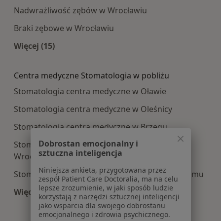
Nadwrażliwość zębów w Wrocławiu
Braki zębowe w Wrocławiu
Więcej (15)
Więcej w kategorii: Najczęście leczone choroby
Centra medyczne Stomatologia w pobliżu
Stomatologia centra medyczne w Oławie
Stomatologia centra medyczne w Oleśnicy
Stomatologia centra medyczne w Brzegu
Dobrostan emocjonalny i
Stomatologia centra medyczne w Bielanach
sztuczna inteligencja
Wrocławskich
Niniejsza ankieta, przygotowana przez
Stomatologia centra medyczne w Brzegu Dolnemu
zespół Patient Care Doctoralia, ma na celu
lepsze zrozumienie, w jaki sposób ludzie
Więcej (13)
korzystają z narzędzi sztucznej inteligencji
Więcej w kategorii: Centra medyczne Stomatolo
jako wsparcia dla swojego dobrostanu
emocjonalnego i zdrowia psychicznego.