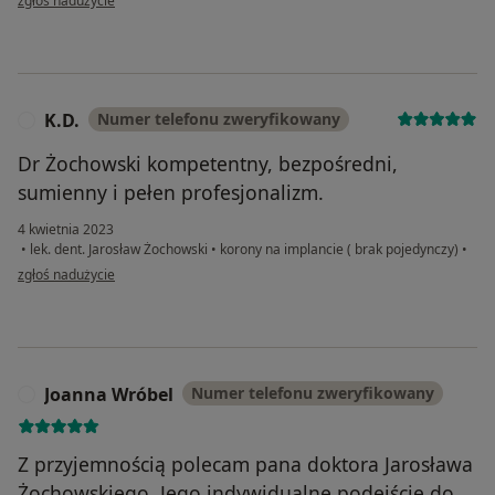
zgłoś nadużycie
K.D.
Numer telefonu zweryfikowany
K
Dr Żochowski kompetentny, bezpośredni,
sumienny i pełen profesjonalizm.
4 kwietnia 2023
•
lek. dent. Jarosław Żochowski
•
korony na implancie ( brak pojedynczy)
•
w opinii użytkownika K.D.
zgłoś nadużycie
Joanna Wróbel
Numer telefonu zweryfikowany
J
Z przyjemnością polecam pana doktora Jarosława
Żochowskiego. Jego indywidualne podejście do