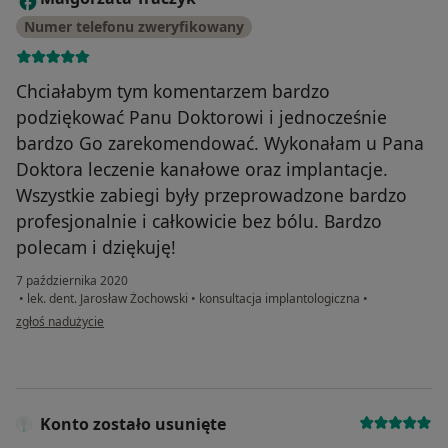
Numer telefonu zweryfikowany
Chciałabym tym komentarzem bardzo
podziękować Panu Doktorowi i jednocześnie
bardzo Go zarekomendować. Wykonałam u Pana
Doktora leczenie kanałowe oraz implantacje.
Wszystkie zabiegi były przeprowadzone bardzo
profesjonalnie i całkowicie bez bólu. Bardzo
polecam i dziękuję!
7 października 2020
•
lek. dent. Jarosław Żochowski
•
konsultacja implantologiczna
•
w opinii użytkownika Małgorzata Traczyk
zgłoś nadużycie
Konto zostało usunięte