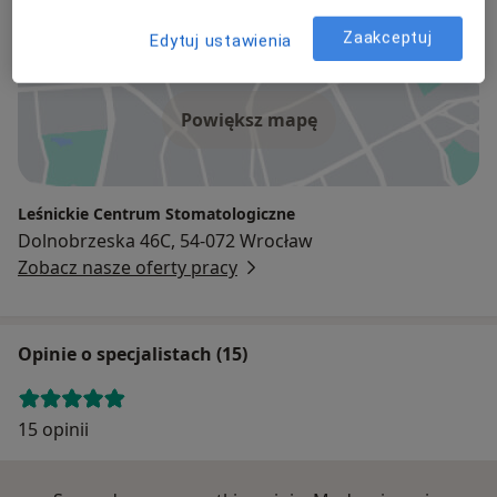
Adres
Zaakceptuj
Edytuj ustawienia
Powiększ mapę
Leśnickie Centrum Stomatologiczne
Dolnobrzeska 46C, 54-072 Wrocław
Zobacz nasze oferty pracy
Opinie o specjalistach (15)
15 opinii