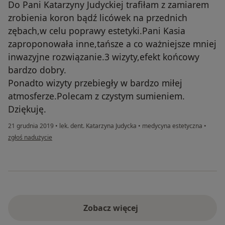
Do Pani Katarzyny Judyckiej trafiłam z zamiarem
zrobienia koron bądź licówek na przednich
zębach,w celu poprawy estetyki.Pani Kasia
zaproponowała inne,tańsze a co ważniejsze mniej
inwazyjne rozwiązanie.3 wizyty,efekt końcowy
bardzo dobry.
Ponadto wizyty przebiegły w bardzo miłej
atmosferze.Polecam z czystym sumieniem.
Dziękuję.
21 grudnia 2019
•
lek. dent. Katarzyna Judycka
•
medycyna estetyczna
•
w opinii użytkownika Konto zostało usunięte
zgłoś nadużycie
Zobacz więcej