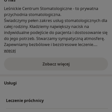
Leśnickie Centrum Stomatologiczne - to prywatna
przychodnia stomatologiczna.
Świadczymy pełen zakres usług stomatologicznych dla
całej rodziny. Kładziemy największy nacisk na
indywidualne podejście do pacjenta i dostosowanie się
do jego potrzeb. Stwarzamy sympatyczną atmosferę.
Zapewniamy bezbólowe i bezstresowe leczenie.
O nas
więcej
Leśnickie Centrum Stomatologiczne (NZOZ) - powstało
w maju 2008 r. w zachodniej części Wrocławia -
Zobacz więcej
OSIEDLE LEŚNICA.
Usługi
W Leśnickim Centrum Stomatologicznym zapewniamy
komfort, bezpieczeństwo i miłą atmosferę. Oferujemy
Leczenie próchnicy
usługi stomatologiczne dla dorosłych i dzieci.
Stosujemy najnowsze technologie. Używamy wysokiej