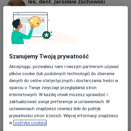
przyjmowania osób niepełnosprawnych.
lek. dent. Jarosław Żochowski
Pomieszczenia w Centrum są klimatyzowane, do
Stomatolog
dyspozycji pacjentów jest duża, wygodna poczekalnia.
34 opinie
Czekając na wizytę można skorzystać z chłodnych,
zimnych i gorących napoi.
lek. dent. Karolina Czerwiec - Tubek
W Leśnickim Centrum Stomatologicznym
Stomatolog
gwarantujemy atrakcyjne ceny przy zachowaniu
najwyższej jakości usług stomatologicznych.
8 opinii
Szanujemy Twoją prywatność
Udzielamy pełnej gwarancji na usługi świadczone
przez naszą placówkę.
Akceptując, pozwalasz nam i naszym partnerom używać
Kamila Winnik
Miło nam słyszeć, że jesteśmy godni polecenia. Dzięki
plików cookie (lub podobnych technologii) do zbierania
Stomatolog
wysokiej jakości usług bardzo szybko powiększa się
danych do celów statystycznych i dostarczania treści w
grono naszych zadowolonych pacjentów.
oparciu o Twoje zwyczaje przeglądania stron
internetowych. W każdej chwili możesz sprawdzić i
lek. dent. Katarzyna Judycka
zaktualizować swoje preferencje w ustawieniach. W
Stomatolog
ustawieniach znajdziesz również linki do polityk
5 opinii
prywatności stron trzecich. Więcej informacji znajdziesz
w
polityka cookies