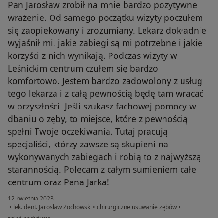
Pan Jarosław zrobił na mnie bardzo pozytywne
wrażenie. Od samego początku wizyty poczułem
się zaopiekowany i zrozumiany. Lekarz dokładnie
wyjaśnił mi, jakie zabiegi są mi potrzebne i jakie
korzyści z nich wynikają. Podczas wizyty w
Leśnickim centrum czułem się bardzo
komfortowo. Jestem bardzo zadowolony z usług
tego lekarza i z całą pewnością będę tam wracać
w przyszłości. Jeśli szukasz fachowej pomocy w
dbaniu o zęby, to miejsce, które z pewnością
spełni Twoje oczekiwania. Tutaj pracują
specjaliści, którzy zawsze są skupieni na
wykonywanych zabiegach i robią to z najwyższą
starannością. Polecam z całym sumieniem całe
centrum oraz Pana Jarka!
12 kwietnia 2023
•
lek. dent. Jarosław Żochowski
•
chirurgiczne usuwanie zębów
•
w opinii użytkownika Adrian Majewski