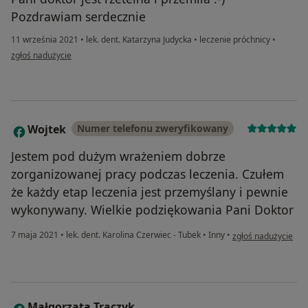
Pozdrawiam serdecznie
11 września 2021
•
lek. dent. Katarzyna Judycka
•
leczenie próchnicy
•
w opinii użytkownika Grzegorz Żurek
zgłoś nadużycie
Wojtek
Numer telefonu zweryfikowany
W
Jestem pod dużym wrażeniem dobrze
zorganizowanej pracy podczas leczenia. Czułem
że każdy etap leczenia jest przemyślany i pewnie
wykonywany. Wielkie podziękowania Pani Doktor
w opinii użytkownik
7 maja 2021
•
lek. dent. Karolina Czerwiec - Tubek
•
Inny
•
zgłoś nadużycie
Małgorzata Traczyk
M