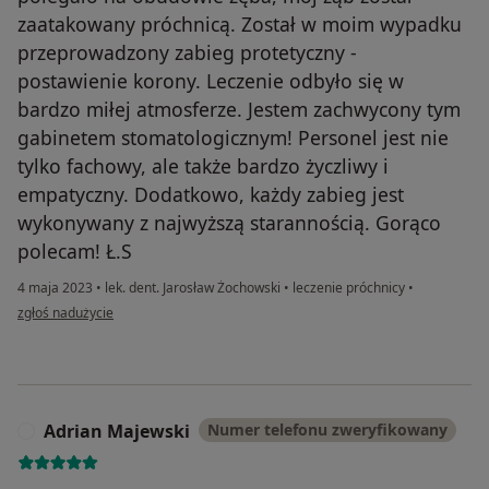
zaatakowany próchnicą. Został w moim wypadku
przeprowadzony zabieg protetyczny -
postawienie korony. Leczenie odbyło się w
bardzo miłej atmosferze. Jestem zachwycony tym
gabinetem stomatologicznym! Personel jest nie
tylko fachowy, ale także bardzo życzliwy i
empatyczny. Dodatkowo, każdy zabieg jest
wykonywany z najwyższą starannością. Gorąco
polecam! Ł.S
4 maja 2023
•
lek. dent. Jarosław Żochowski
•
leczenie próchnicy
•
w opinii użytkownika Łukasz Sobczak
zgłoś nadużycie
Adrian Majewski
Numer telefonu zweryfikowany
A