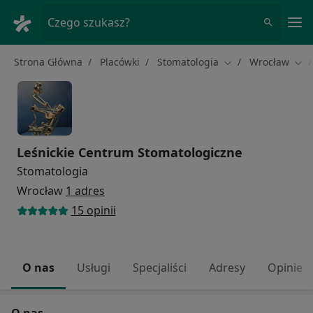
Me
Czego szukasz?
Strona Główna
Placówki
Stomatologia
Wrocław
Zmień miasto
Zmi
Leśnickie Centrum Stomatologiczne
Stomatologia
Wrocław
1 adres
15 opinii
O nas
Usługi
Specjaliści
Adresy
Opinie
O nas