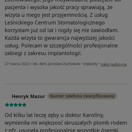
pacjenta i wysoka jakość pracy sprawiają, że
wizyta u niego jest przyjemnością. Z usług
Leśnickiego Centrum Stomatologicznego
korzystam już od lat i nigdy się nie zawiodłam.
Każda wizyta to gwarancja najwyższej jakości
usług. Polecam w szczególności profesjonalne
zabiegi z zakresu implantologii.
w opinii użytkowni
27 marca 2023
•
lek. dent. Jarosław Żochowski
•
implanty
•
zgłoś nadużycie
Henryk Mazur
Numer telefonu zweryfikowany
H
Od kilku lat leczę zęby u doktor Karoliny,
wymieniła mi większosć skruszałych plomb rodem
z nfz, usunęła profesjonalnie wszystkie ósemki